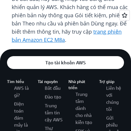
khiển quản lý AWS. Khách hàng có thể mua các
phiên bản này thông qua Gói tiết kiệm, phiên
bản Theo nhu cầu và phiên bản Dùng ngay. Để
biết thêm thông tin, hãy truy cập
trang phiên
bản Amazon EC2 M8a
.
Tạo tài khoản AWS
Tìm hiểu
Tài nguyên
Nhà phát
Trợ giúp
AWS là
Bắt đầu
triển
Liên hệ
Trung
gì?
với
Đào tạo
tâm
chúng
Điện
Trung
dành
tôi
toán
tâm tin
cho nhà
đám
Gửi
cậy AWS
kiến tạo
mây là
phiếu
Thư