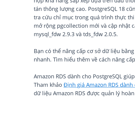
hợp khả năng sắp xếp dựa trên dấu thời 
tán thông lượng cao. PostgreSQL 18 cũn
tra cứu chỉ mục trong quá trình thực th
mở rộng pgcollection mới và cập nhật các
mysql_fdw 2.9.3 và tds_fdw 2.0.5.
Bạn có thể nâng cấp cơ sở dữ liệu bằn
nhanh. Tìm hiểu thêm về cách nâng cấp
Amazon RDS dành cho PostgreSQL giúp b
Tham khảo
Định giá Amazon RDS dành 
dữ liệu Amazon RDS được quản lý hoàn