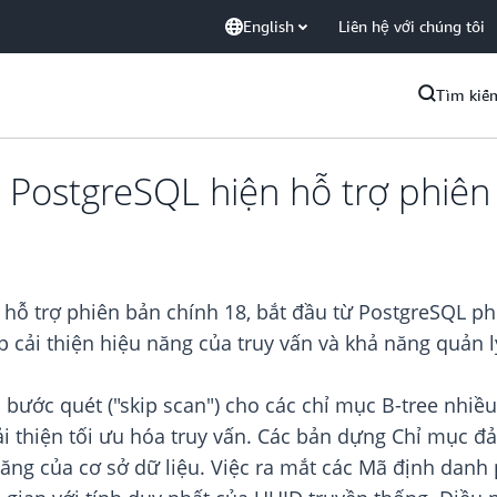
English
Liên hệ với chúng tôi
Tìm kiế
PostgreSQL hiện hỗ trợ phiên
 hỗ trợ phiên bản chính 18, bắt đầu từ PostgreSQL ph
cải thiện hiệu năng của truy vấn và khả năng quản lý
bước quét ("skip scan") cho các chỉ mục B-tree nhiều
i thiện tối ưu hóa truy vấn. Các bản dựng Chỉ mục đ
năng của cơ sở dữ liệu. Việc ra mắt các Mã định danh