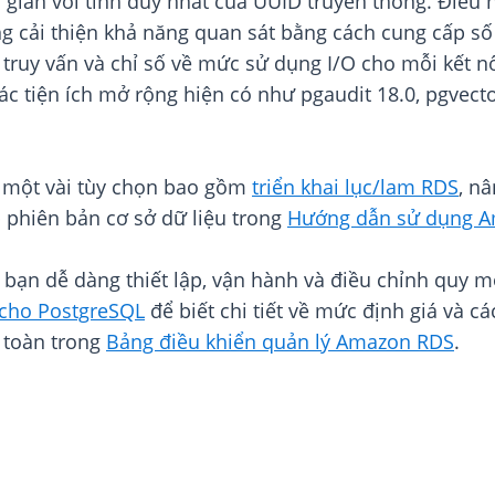
gian với tính duy nhất của UUID truyền thống. Điều n
g cải thiện khả năng quan sát bằng cách cung cấp số
i truy vấn và chỉ số về mức sử dụng I/O cho mỗi kết n
 tiện ích mở rộng hiện có như pgaudit 18.0, pgvector 
g một vài tùy chọn bao gồm
triển khai lục/lam RDS
, n
 phiên bản cơ sở dữ liệu trong
Hướng dẫn sử dụng 
ạn dễ dàng thiết lập, vận hành và điều chỉnh quy m
cho PostgreSQL
để biết chi tiết về mức định giá và c
 toàn trong
Bảng điều khiển quản lý Amazon RDS
.