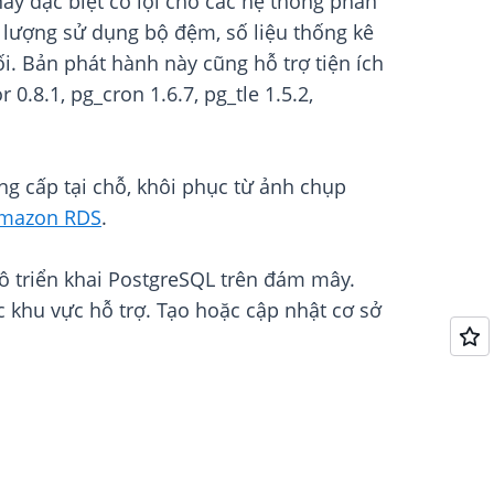
ày đặc biệt có lợi cho các hệ thống phân
 lượng sử dụng bộ đệm, số liệu thống kê
ối. Bản phát hành này cũng hỗ trợ tiện ích
0.8.1, pg_cron 1.6.7, pg_tle 1.5.2,
âng cấp tại chỗ, khôi phục từ ảnh chụp
Amazon RDS
.
ô triển khai PostgreSQL trên đám mây.
ác khu vực hỗ trợ. Tạo hoặc cập nhật cơ sở