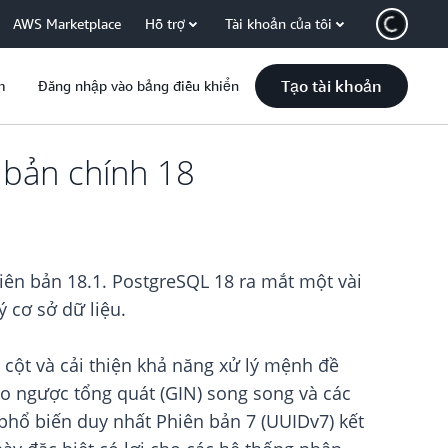
AWS Marketplace
Hỗ trợ
Tài khoản của tôi
Tạo tài khoản
m
Đăng nhập vào bảng điều khiển
 bản chính 18
iên bản 18.1. PostgreSQL 18 ra mắt một vài
 cơ sở dữ liệu.
 cột và cải thiện khả năng xử lý mệnh đề
ảo ngược tổng quát (GIN) song song và các
 phổ biến duy nhất Phiên bản 7 (UUIDv7) kết