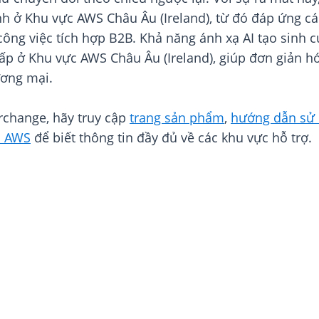
ình ở Khu vực AWS Châu Âu (Ireland), từ đó đáp ứng c
g công việc tích hợp B2B. Khả năng ánh xạ AI tạo sin
ấp ở Khu vực AWS Châu Âu (Ireland), giúp đơn giản hó
ương mại.
rchange, hãy truy cập
trang sản phẩm
,
hướng dẫn sử
c AWS
để biết thông tin đầy đủ về các khu vực hỗ trợ.