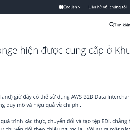
English
Liên hệ với chúng tôi
Tìm kiế
ange hiện được cung cấp ở Kh
land) giờ đây có thể sử dụng AWS B2B Data Interchan
ng quy mô và hiệu quả về chi phí.
uá trình xác thực, chuyển đổi và tạo tệp EDI, chẳng 
ư chuyển đổi theo chiều ngược lại. Với sự ra mắt nà