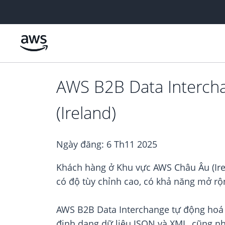
Chuyển đến nội dung chính
AWS B2B Data Interch
(Ireland)
Ngày đăng:
6 Th11 2025
Khách hàng ở Khu vực AWS Châu Âu (Ire
có độ tùy chỉnh cao, có khả năng mở rộ
AWS B2B Data Interchange tự động hoá q
định dạng dữ liệu JSON và XML, cũng nh