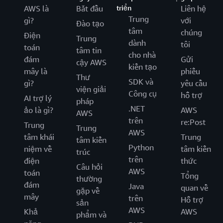
AWS là
Bắt đầu
triển
Liên hệ
Trung
gì?
với
Đào tạo
tâm
chúng
Điện
Trung
dành
tôi
toán
tâm tin
cho nhà
đám
Gửi
cậy AWS
kiến tạo
mây là
phiếu
Thư
SDK và
gì?
yêu cầu
viện giải
Công cụ
hỗ trợ
AI trợ lý
pháp
.NET
ảo là gì?
AWS
AWS
trên
re:Post
Trung
Trung
AWS
tâm khái
Trung
tâm kiến
Python
niệm về
tâm kiến
trúc
trên
điện
thức
Câu hỏi
AWS
toán
Tổng
thường
đám
Java
quan về
gặp về
mây
trên
Hỗ trợ
sản
AWS
Khả
AWS
phẩm và