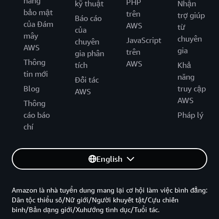
năng
PHP
kỹ thuật
Nhận
bảo mật
trên
trợ giúp
Báo cáo
của Đám
AWS
từ
của
mây
chuyên
JavaScript
chuyên
AWS
gia
trên
gia phân
Thông
AWS
tích
Khả
tin mới
năng
Đối tác
Blog
truy cập
AWS
AWS
Thông
cáo báo
Pháp lý
chí
English
Amazon là nhà tuyển dung mang lại cơ hội làm việc bình đẳng:
Dân tộc thiểu số/Nữ giới/Người khuyết tật/Cựu chiến
binh/Bản dạng giới/Xuhướng tình dục/Tuổi tác.