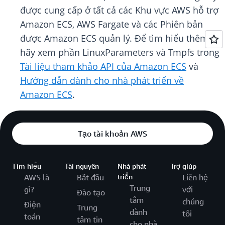
được cung cấp ở tất cả các Khu vực AWS hỗ trợ
Amazon ECS, AWS Fargate và các Phiên bản
được Amazon ECS quản lý. Để tìm hiểu thêm,
hãy xem phần LinuxParameters và Tmpfs trong
Tài liệu tham khảo API của Amazon ECS
và
Hướng dẫn dành cho nhà phát triển về
Amazon ECS
.
Tạo tài khoản AWS
Tìm hiểu
Tài nguyên
Nhà phát
Trợ giúp
AWS là
Bắt đầu
triển
Liên hệ
Trung
gì?
với
Đào tạo
tâm
chúng
Điện
Trung
dành
tôi
toán
tâm tin
cho nhà