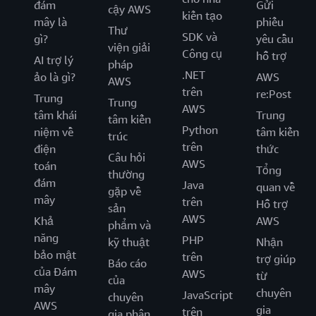
đám
Gửi
cậy AWS
kiến tạo
mây là
phiếu
Thư
SDK và
gì?
yêu cầu
viện giải
Công cụ
hỗ trợ
AI trợ lý
pháp
.NET
ảo là gì?
AWS
AWS
trên
re:Post
Trung
Trung
AWS
tâm khái
Trung
tâm kiến
Python
niệm về
tâm kiến
trúc
trên
điện
thức
Câu hỏi
AWS
toán
Tổng
thường
đám
Java
quan về
gặp về
mây
trên
Hỗ trợ
sản
AWS
Khả
AWS
phẩm và
năng
PHP
kỹ thuật
Nhận
bảo mật
trên
trợ giúp
Báo cáo
của Đám
AWS
từ
của
mây
chuyên
JavaScript
chuyên
AWS
gia
trên
gia phân