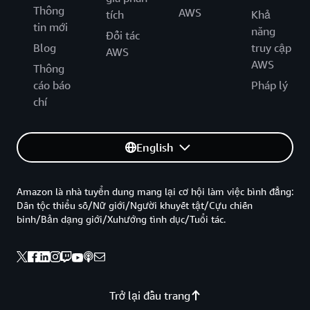
Thông
AWS
tích
Khả
tin mới
năng
Đối tác
Blog
truy cập
AWS
AWS
Thông
cáo báo
Pháp lý
chí
English
Amazon là nhà tuyển dung mang lại cơ hội làm việc bình đẳng:
Dân tộc thiểu số/Nữ giới/Người khuyết tật/Cựu chiến
binh/Bản dạng giới/Xuhướng tình dục/Tuổi tác.
Trở lại đầu trang