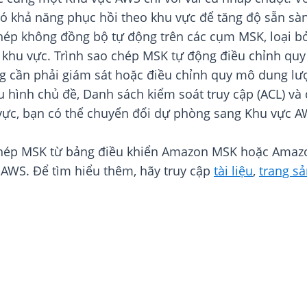
ó khả năng phục hồi theo khu vực để tăng độ sẵn sàng
ép không đồng bộ tự động trên các cụm MSK, loại bỏ 
ên khu vực. Trình sao chép MSK tự động điều chỉnh qu
g cần phải giám sát hoặc điều chỉnh quy mô dung lư
ấu hình chủ đề, Danh sách kiểm soát truy cập (ACL) v
 vực, bạn có thể chuyển đổi dự phòng sang Khu vực AW
chép MSK từ bảng điều khiển Amazon MSK hoặc Amazon
 AWS. Để tìm hiểu thêm, hãy truy cập
tài liệu
,
trang s