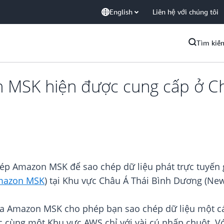
English
Liên hệ với chúng tôi
Tìm kiế
n MSK hiện được cung cấp ở C
hép Amazon MSK để sao chép dữ liệu phát trực tuyến 
mazon MSK
) tại Khu vực Châu Á Thái Bình Dương (New
của Amazon MSK cho phép bạn sao chép dữ liệu một c
 cùng một Khu vực AWS chỉ với vài cú nhấp chuột. Vớ