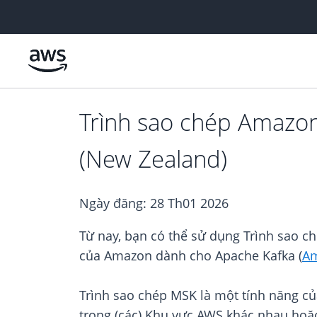
Chuyển đến nội dung chính
Trình sao chép Amazo
(New Zealand)
Ngày đăng:
28 Th01 2026
Từ nay, bạn có thể sử dụng Trình sao c
của Amazon dành cho Apache Kafka (
A
Trình sao chép MSK là một tính năng 
trong (các) Khu vực AWS khác nhau hoặc