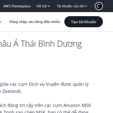
AWS Marketplace
Hỗ trợ
Tài khoản của tôi
Tạo tài khoản
m
Đăng nhập vào bảng điều khiển
hâu Á Thái Bình Dương
giữa các cụm Dịch vụ truyền được quản lý
 Zealand).
ách đáng tin cậy trên các cụm Amazon MSK
i Trình sao chép MSK, bạn có thể dễ dàng