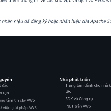
biết thêm thông tin về các khu vực và dịch vụ AWS. 
ác nhãn hiệu đã đăng ký hoặc nhãn hiệu của Apache S
nguyên
Nhà phát triển
t đầu
Trung tâm dành cho nhà k
tạo
o tạo
SDK và Công cụ
ung tâm tin cậy AWS
.NET trên AWS
ư viện giải pháp AWS