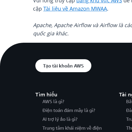
Vui lòng truy cập
bảng khu vực AWS
để 
cập
Tài liệu về Amazon MWAA
.
Apache, Apache Airflow và Airflow là c
quốc gia khác.
Tạo tài khoản AWS
Tìm hiểu
Tài 
AWS là gì?
Bắ
Điện toán đám mây là gì?
Đà
AI trợ lý ảo là gì?
Tr
Trung tâm khái niệm về điện
Th