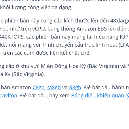
khối lượng công việc đa dạng.
c phiên bản này cung cấp kích thước lên đến 48xlarge
 lệ bộ nhớ trên vCPU, băng thông Amazon EBS lên đến
.440K IOPS, các phiên bản này mang lại hiệu năng I
ết nối mạng với Trình chuyển cấu trúc linh hoạt (EFA
i trên các cụm được liên kết chặt chẽ.
g cấp ở khu vực Miền Đông Hoa Kỳ (Bắc Virginia) và 
Kỳ (Bắc Virginia).
ên bản Amazon
C8gb
,
M8gb
và
R8gb
. Để bắt đầu hành t
raviton
. Để bắt đầu, hãy xem
Bảng điều khiển quản l