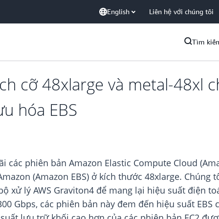
English
Liên hệ với chúng tôi
Tìm kiế
ch cỡ 48xlarge và metal-48xl 
ưu hóa EBS
rãi các phiên bản Amazon Elastic Compute Cloud (Am
 Amazon (Amazon EBS) ở kích thước 48xlarge. Chúng t
ộ xử lý AWS Graviton4 để mang lại hiệu suất điện toá
300 Gbps, các phiên bản này đem đến hiệu suất EBS c
 suất lưu trữ khối cao hơn của các phiên bản EC2 đư