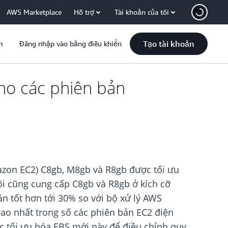
AWS Marketplace
Hỗ trợ
Tài khoản của tôi
Tạo tài khoản
m
Đăng nhập vào bảng điều khiển
cho các phiên bản
azon EC2) C8gb, M8gb và R8gb được tối ưu
ôi cũng cung cấp C8gb và R8gb ở kích cỡ
n tốt hơn tới 30% so với bộ xử lý AWS
ao nhất trong số các phiên bản EC2 điện
ợc tối ưu hóa EBS mới này để điều chỉnh quy