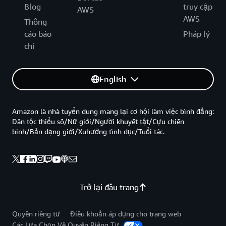
Blog
truy cập
AWS
AWS
Thông
cáo báo
Pháp lý
chí
English
Amazon là nhà tuyển dung mang lại cơ hội làm việc bình đẳng:
Dân tộc thiểu số/Nữ giới/Người khuyết tật/Cựu chiến
binh/Bản dạng giới/Xuhướng tình dục/Tuổi tác.
Trở lại đầu trang
Quyền riêng tư
Điều khoản áp dụng cho trang web
Các Lựa Chọn Về Quyền Riêng Tư