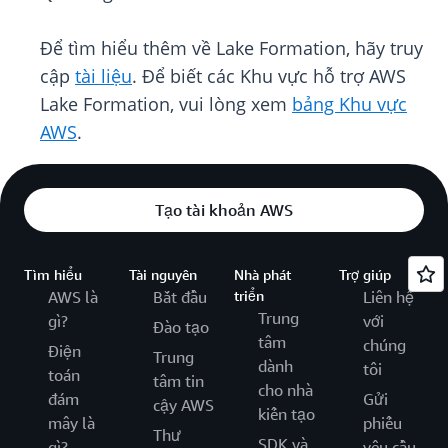
Để tìm hiểu thêm về Lake Formation, hãy truy
cập
tài liệu
. Để biết các Khu vực hỗ trợ AWS
Lake Formation, vui lòng xem
bảng Khu vực
AWS
.
Tạo tài khoản AWS
Tìm hiểu
Tài nguyên
Nhà phát
Trợ giúp
AWS là
Bắt đầu
triển
Liên hệ
Trung
gì?
với
Đào tạo
tâm
chúng
Điện
Trung
dành
tôi
toán
tâm tin
cho nhà
đám
Gửi
cậy AWS
kiến tạo
mây là
phiếu
Thư
SDK và
gì?
yêu cầu