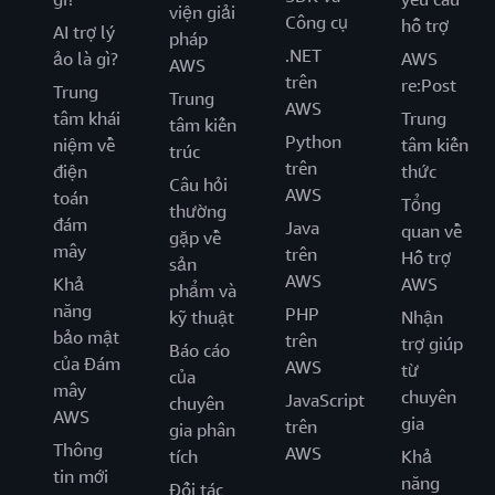
viện giải
Công cụ
hỗ trợ
AI trợ lý
pháp
.NET
ảo là gì?
AWS
AWS
trên
re:Post
Trung
Trung
AWS
tâm khái
Trung
tâm kiến
Python
niệm về
tâm kiến
trúc
trên
điện
thức
Câu hỏi
AWS
toán
Tổng
thường
đám
Java
quan về
gặp về
mây
trên
Hỗ trợ
sản
AWS
Khả
AWS
phẩm và
năng
PHP
kỹ thuật
Nhận
bảo mật
trên
trợ giúp
Báo cáo
của Đám
AWS
từ
của
mây
chuyên
JavaScript
chuyên
AWS
gia
trên
gia phân
Thông
AWS
tích
Khả
tin mới
năng
Đối tác