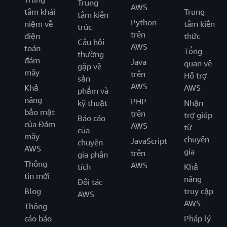
Trung
AWS
tâm khái
Trung
tâm kiến
Python
niệm về
tâm kiến
trúc
trên
điện
thức
Câu hỏi
AWS
toán
Tổng
thường
đám
Java
quan về
gặp về
mây
trên
Hỗ trợ
sản
AWS
Khả
AWS
phẩm và
năng
PHP
kỹ thuật
Nhận
bảo mật
trên
trợ giúp
Báo cáo
của Đám
AWS
từ
của
mây
chuyên
JavaScript
chuyên
AWS
gia
trên
gia phân
Thông
AWS
tích
Khả
tin mới
năng
Đối tác
Blog
truy cập
AWS
AWS
Thông
cáo báo
Pháp lý