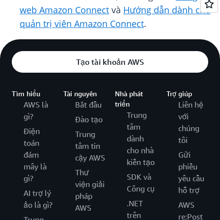
web Amazon Connect
và
Hướng dẫn dành cho
quản trị viên Amazon Connect
.
Tạo tài khoản AWS
Tìm hiểu
Tài nguyên
Nhà phát
Trợ giúp
AWS là
Bắt đầu
triển
Liên hệ
Trung
gì?
với
Đào tạo
tâm
chúng
Điện
Trung
dành
tôi
toán
tâm tin
cho nhà
đám
Gửi
cậy AWS
kiến tạo
mây là
phiếu
Thư
SDK và
gì?
yêu cầu
viện giải
Công cụ
hỗ trợ
AI trợ lý
pháp
.NET
ảo là gì?
AWS
AWS
trên
re:Post
Trung