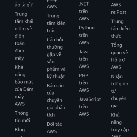
.NET
ảo là gì?
AWS
AWS
trên
re:Post
Trung
Trung
AWS
tâm khái
Trung
tâm kiến
Python
niệm về
tâm kiến
trúc
trên
điện
thức
Câu hỏi
AWS
toán
Tổng
thường
đám
Java
quan về
gặp về
mây
trên
Hỗ trợ
sản
AWS
Khả
AWS
phẩm và
năng
PHP
kỹ thuật
Nhận
bảo mật
trên
trợ giúp
Báo cáo
của Đám
AWS
từ
của
mây
chuyên
JavaScript
chuyên
AWS
gia
trên
gia phân
Thông
AWS
tích
Khả
tin mới
năng
Đối tác
Blog
truy cập
AWS
AWS