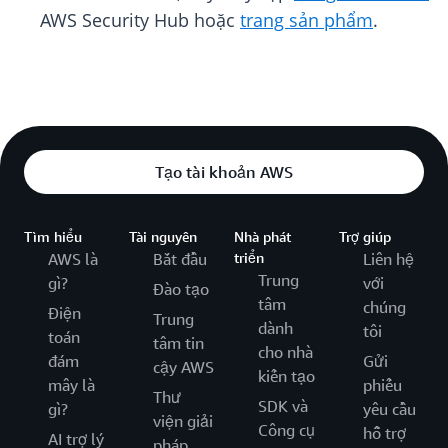
AWS Security Hub hoặc
trang sản phẩm
.
Tạo tài khoản AWS
Tìm hiểu
Tài nguyên
Nhà phát
Trợ giúp
AWS là
Bắt đầu
triển
Liên hệ
Trung
gì?
với
Đào tạo
tâm
chúng
Điện
Trung
dành
tôi
toán
tâm tin
cho nhà
đám
Gửi
cậy AWS
kiến tạo
mây là
phiếu
Thư
SDK và
gì?
yêu cầu
viện giải
Công cụ
hỗ trợ
AI trợ lý
pháp