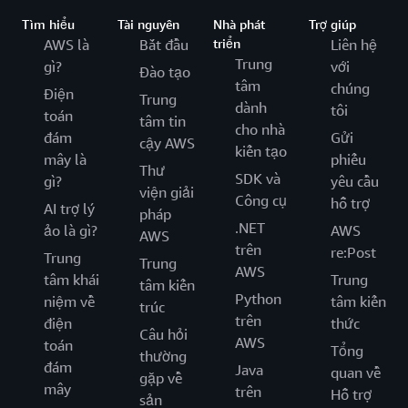
Tìm hiểu
Tài nguyên
Nhà phát
Trợ giúp
AWS là
Bắt đầu
triển
Liên hệ
Trung
gì?
với
Đào tạo
tâm
chúng
Điện
Trung
dành
tôi
toán
tâm tin
cho nhà
đám
Gửi
cậy AWS
kiến tạo
mây là
phiếu
Thư
SDK và
gì?
yêu cầu
viện giải
Công cụ
hỗ trợ
AI trợ lý
pháp
.NET
ảo là gì?
AWS
AWS
trên
re:Post
Trung
Trung
AWS
tâm khái
Trung
tâm kiến
Python
niệm về
tâm kiến
trúc
trên
điện
thức
Câu hỏi
AWS
toán
Tổng
thường
đám
Java
quan về
gặp về
mây
trên
Hỗ trợ
sản