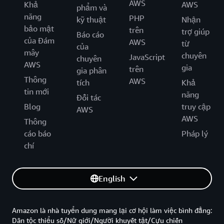
AWS
Khả
AWS
phẩm và
năng
PHP
kỹ thuật
Nhận
bảo mật
trên
trợ giúp
Báo cáo
của Đám
AWS
từ
của
mây
chuyên
JavaScript
chuyên
AWS
gia
trên
gia phân
Thông
AWS
tích
Khả
tin mới
năng
Đối tác
Blog
truy cập
AWS
AWS
Thông
cáo báo
Pháp lý
chí
English
Amazon là nhà tuyển dung mang lại cơ hội làm việc bình đẳng:
Dân tộc thiểu số/Nữ giới/Người khuyết tật/Cựu chiến