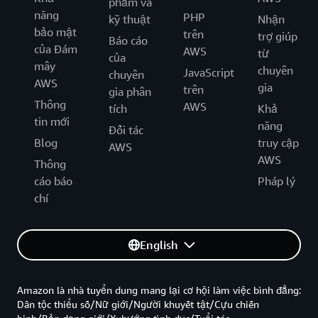
phẩm và
năng
PHP
kỹ thuật
Nhận
bảo mật
trên
trợ giúp
Báo cáo
của Đám
AWS
từ
của
mây
chuyên
JavaScript
chuyên
AWS
gia
trên
gia phân
Thông
AWS
tích
Khả
tin mới
năng
Đối tác
Blog
truy cập
AWS
AWS
Thông
cáo báo
Pháp lý
chí
English
Amazon là nhà tuyển dung mang lại cơ hội làm việc bình đẳng:
Dân tộc thiểu số/Nữ giới/Người khuyết tật/Cựu chiến