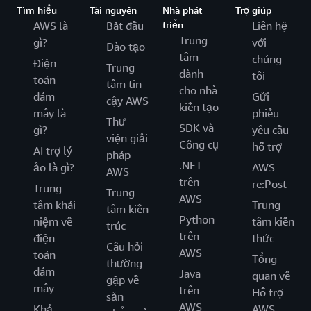
Tìm hiểu
Tài nguyên
Nhà phát
Trợ giúp
AWS là
Bắt đầu
triển
Liên hệ
Trung
gì?
với
Đào tạo
tâm
chúng
Điện
Trung
dành
tôi
toán
tâm tin
cho nhà
đám
Gửi
cậy AWS
kiến tạo
mây là
phiếu
Thư
SDK và
gì?
yêu cầu
viện giải
Công cụ
hỗ trợ
AI trợ lý
pháp
.NET
ảo là gì?
AWS
AWS
trên
re:Post
Trung
Trung
AWS
tâm khái
Trung
tâm kiến
Python
niệm về
tâm kiến
trúc
trên
điện
thức
Câu hỏi
AWS
toán
Tổng
thường
đám
Java
quan về
gặp về
mây
trên
Hỗ trợ
sản
AWS
Khả
AWS