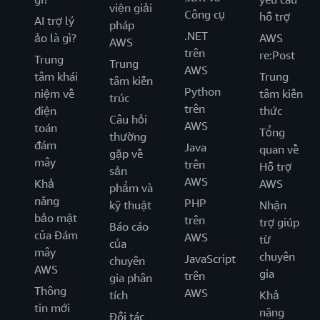
viện giải
Công cụ
hỗ trợ
AI trợ lý
pháp
.NET
ảo là gì?
AWS
AWS
trên
re:Post
Trung
Trung
AWS
tâm khái
Trung
tâm kiến
Python
niệm về
tâm kiến
trúc
trên
điện
thức
Câu hỏi
AWS
toán
Tổng
thường
đám
Java
quan về
gặp về
mây
trên
Hỗ trợ
sản
AWS
Khả
AWS
phẩm và
năng
PHP
kỹ thuật
Nhận
bảo mật
trên
trợ giúp
Báo cáo
của Đám
AWS
từ
của
mây
chuyên
JavaScript
chuyên
AWS
gia
trên
gia phân
Thông
AWS
tích
Khả
tin mới
năng
Đối tác