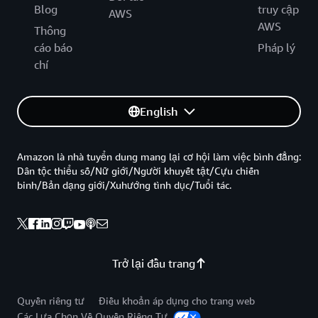
Blog
truy cập
AWS
AWS
Thông
cáo báo
Pháp lý
chí
English
Amazon là nhà tuyển dung mang lại cơ hội làm việc bình đẳng:
Dân tộc thiểu số/Nữ giới/Người khuyết tật/Cựu chiến
binh/Bản dạng giới/Xuhướng tình dục/Tuổi tác.
Trở lại đầu trang
Quyền riêng tư
Điều khoản áp dụng cho trang web
Các Lựa Chọn Về Quyền Riêng Tư