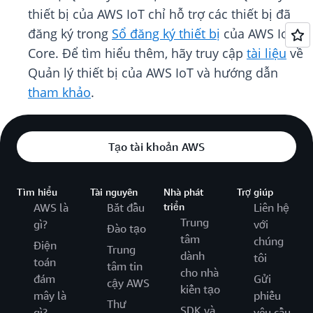
thiết bị của AWS IoT chỉ hỗ trợ các thiết bị đã
đăng ký trong
Sổ đăng ký thiết bị
của AWS IoT
Core. Để tìm hiểu thêm, hãy truy cập
tài liệu
về
Quản lý thiết bị của AWS IoT và hướng dẫn
tham khảo
.
Tạo tài khoản AWS
Tìm hiểu
Tài nguyên
Nhà phát
Trợ giúp
AWS là
Bắt đầu
triển
Liên hệ
Trung
gì?
với
Đào tạo
tâm
chúng
Điện
Trung
dành
tôi
toán
tâm tin
cho nhà
đám
Gửi
cậy AWS
kiến tạo
mây là
phiếu
Thư
SDK và
gì?
yêu cầu