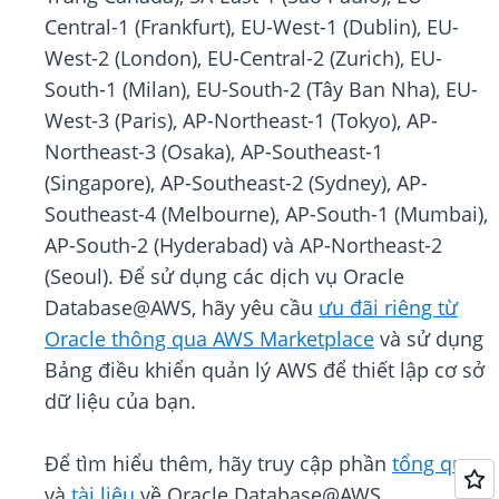
Central-1 (Frankfurt), EU-West-1 (Dublin), EU-
West-2 (London), EU-Central-2 (Zurich), EU-
South-1 (Milan), EU-South-2 (Tây Ban Nha), EU-
West-3 (Paris), AP-Northeast-1 (Tokyo), AP-
Northeast-3 (Osaka), AP-Southeast-1
(Singapore), AP-Southeast-2 (Sydney), AP-
Southeast-4 (Melbourne), AP-South-1 (Mumbai),
AP-South-2 (Hyderabad) và AP-Northeast-2
(Seoul). Để sử dụng các dịch vụ Oracle
Database@AWS, hãy yêu cầu
ưu đãi riêng từ
Oracle thông qua AWS Marketplace
và sử dụng
Bảng điều khiển quản lý AWS để thiết lập cơ sở
dữ liệu của bạn.
Để tìm hiểu thêm, hãy truy cập phần
tổng quan
và
tài liệu
về Oracle Database@AWS.