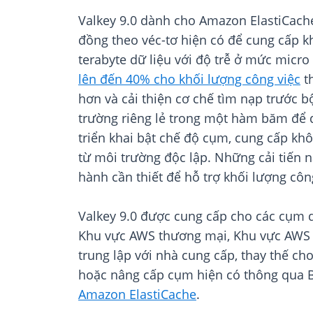
Valkey 9.0 dành cho Amazon ElastiCache
đồng theo véc-tơ hiện có để cung cấp kh
terabyte dữ liệu với độ trễ ở mức micro
lên đến 40% cho k
hối lượng công việc
th
hơn và cải thiện cơ chế tìm nạp trước b
trường riêng lẻ trong một hàm băm để qu
triển khai bật chế độ cụm, cung cấp khô
từ môi trường độc lập. Những cải tiến
hành cần thiết để hỗ trợ khối lượng công
Valkey 9.0 được cung cấp cho các cụm d
Khu vực AWS thương mại, Khu vực AWS G
trung lập với nhà cung cấp, thay thế ch
hoặc nâng cấp cụm hiện có thông qua B
Amazon ElastiCache
.