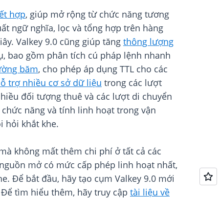
ết hợp
, giúp mở rộng từ chức năng tương
uất ngữ nghĩa, lọc và tổng hợp trên hàng
iây. Valkey 9.0 cũng giúp tăng
thông lượng
cụ, bao gồm phân tích cú pháp lệnh nhanh
rường băm
, cho phép áp dụng TTL cho các
ỗ trợ nhiều cơ sở dữ liệu
trong các lượt
nhiều đối tượng thuê và các lượt di chuyển
 chức năng và tính linh hoạt trong vận
i hỏi khắt khe.
mà không mất thêm chi phí ở tất cả các
 nguồn mở có mức cấp phép linh hoạt nhất,
he. Để bắt đầu, hãy tạo cụm Valkey 9.0 mới
Để tìm hiểu thêm, hãy truy cập
tài liệu về