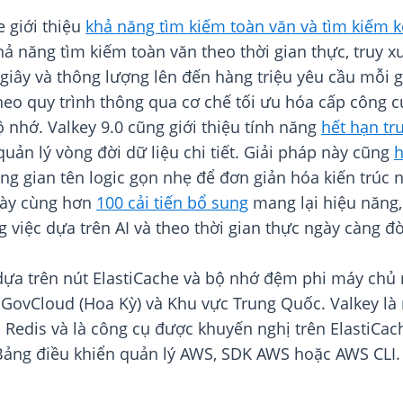
 giới thiệu
khả năng tìm kiếm toàn văn và tìm kiếm k
ả năng tìm kiếm toàn văn theo thời gian thực, truy x
 giây và thông lượng lên đến hàng triệu yêu cầu mỗi g
eo quy trình thông qua cơ chế tối ưu hóa cấp công 
ộ nhớ. Valkey 9.0 cũng giới thiệu tính năng
hết hạn t
ản lý vòng đời dữ liệu chi tiết. Giải pháp này cũng
h
ng gian tên logic gọn nhẹ để đơn giản hóa kiến trúc 
 này cùng hơn
100 cải tiến bổ sung
mang lại hiệu năng,
 việc dựa trên AI và theo thời gian thực ngày càng đò
ựa trên nút ElastiCache và bộ nhớ đệm phi máy chủ 
ovCloud (Hoa Kỳ) và Khu vực Trung Quốc. Valkey là
o Redis và là công cụ được khuyến nghị trên ElastiCac
ảng điều khiển quản lý AWS, SDK AWS hoặc AWS CLI. 