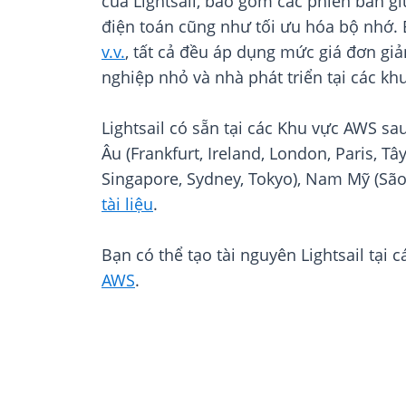
của Lightsail, bao gồm các phiên bản g
điện toán cũng như tối ưu hóa bộ nhớ. B
v.v.
, tất cả đều áp dụng mức giá đơn giả
nghiệp nhỏ và nhà phát triển tại các kh
Lightsail có sẵn tại các Khu vực AWS sa
Âu (Frankfurt, Ireland, London, Paris, 
Singapore, Sydney, Tokyo), Nam Mỹ (São
tài liệu
.
Bạn có thể tạo tài nguyên Lightsail tạ
AWS
.