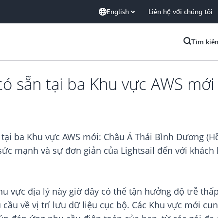
English
Liên hệ với chúng tôi
Tìm kiế
có sẵn tại ba Khu vực AWS mới
n tại ba Khu vực AWS mới: Châu Á Thái Bình Dương (
ức mạnh và sự đơn giản của Lightsail đến với khách h
khu vực địa lý này giờ đây có thể tận hưởng độ trễ th
cầu về vị trí lưu dữ liệu cục bộ. Các Khu vực mới cu