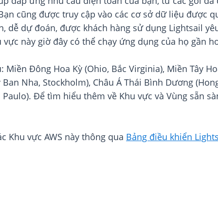
iúp đáp ứng nhu cầu điện toán của bạn, từ các gói đa
ạn cũng được truy cập vào các cơ sở dữ liệu được quả
n, dễ dự đoán, được khách hàng sử dụng Lightsail yêu
u vực này giờ đây có thể chạy ứng dụng của họ gần hơ
u: Miền Đông Hoa Kỳ (Ohio, Bắc Virginia), Miền Tây H
Tây Ban Nha, Stockholm), Châu Á Thái Bình Dương (Hong
 Paulo). Để tìm hiểu thêm về Khu vực và Vùng sẵn sàn
i các Khu vực AWS này thông qua
Bảng điều khiển Lights