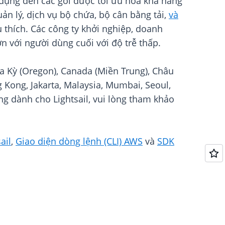
 dụng đến các gói được tối ưu hóa khả năng
n lý, dịch vụ bộ chứa, bộ cân bằng tải,
và
 thích. Các công ty khởi nghiệp, doanh
n với người dùng cuối với độ trễ thấp.
oa Kỳ (Oregon), Canada (Miền Trung), Châu
 Kong, Jakarta, Malaysia, Mumbai, Seoul,
g dành cho Lightsail, vui lòng tham khảo
ail
,
Giao diện dòng lệnh (CLI) AWS
và
SDK