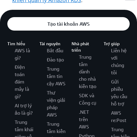
khiển quản lý Amazon RDS
.
Tạo tài khoản AWS
Tìm hiểu
Tài nguyên
Nhà phát
Trợ giúp
AWS là
Bắt đầu
triển
Liên hệ
Trung
gì?
với
Đào tạo
tâm
chúng
Điện
Trung
dành
tôi
toán
tâm tin
cho nhà
đám
Gửi
cậy AWS
kiến tạo
mây là
phiếu
Thư
SDK và
gì?
yêu cầu
viện giải
Công cụ
hỗ trợ
AI trợ lý
pháp
.NET
ảo là gì?
AWS
AWS
trên
re:Post
Trung
Trung
AWS
tâm khái
Trung
tâm kiến
Python
niệm về
tâm kiến