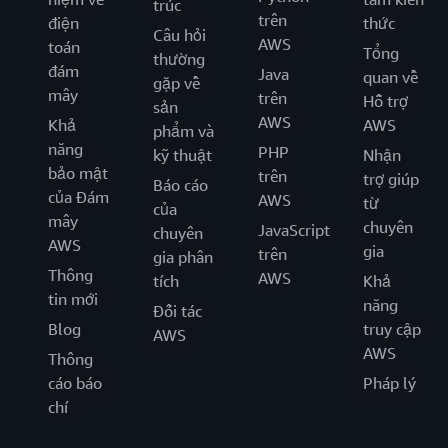
trúc
trên
điện
thức
Câu hỏi
AWS
toán
Tổng
thường
đám
Java
quan về
gặp về
mây
trên
Hỗ trợ
sản
AWS
Khả
AWS
phẩm và
năng
PHP
kỹ thuật
Nhận
bảo mật
trên
trợ giúp
Báo cáo
của Đám
AWS
từ
của
mây
chuyên
JavaScript
chuyên
AWS
gia
trên
gia phân
Thông
AWS
tích
Khả
tin mới
năng
Đối tác
Blog
truy cập
AWS
AWS
Thông
cáo báo
Pháp lý
chí