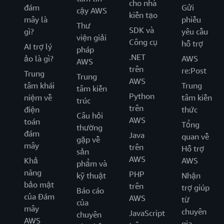
cho nhà
đám
Gửi
cậy AWS
kiến tạo
mây là
phiếu
Thư
SDK và
gì?
yêu cầu
viện giải
Công cụ
hỗ trợ
AI trợ lý
pháp
.NET
ảo là gì?
AWS
AWS
trên
re:Post
Trung
Trung
AWS
tâm khái
Trung
tâm kiến
Python
niệm về
tâm kiến
trúc
trên
điện
thức
Câu hỏi
AWS
toán
Tổng
thường
đám
Java
quan về
gặp về
mây
trên
Hỗ trợ
sản
AWS
Khả
AWS
phẩm và
năng
PHP
kỹ thuật
Nhận
bảo mật
trên
trợ giúp
Báo cáo
của Đám
AWS
từ
của
mây
chuyên
JavaScript
chuyên
AWS
gia