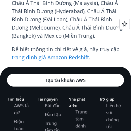
Châu Á Thái Bình Dương (Malaysia), Châu Á
Thái Bình Dương (Hyderabad), Châu Á Thái
Bình Dương (Đài Loan), Châu Á Thái Bình
Dương (Melbourne), Châu Á Thái Bình Dương
(Bangkok) và Mexico (Miền Trung).
Để biết thông tin chi tiết về giá, hãy truy cập
trang định giá Amazon Redshift
.
Tạo tài khoản AWS
Tìm hiểu
Tài nguyên
Nhà phát
Trợ giúp
AWS là
Bắt đầu
triển
Liên hệ
Trung
gì?
với
Đào tạo
tâm
chúng
Điện
Trung
dành
tôi
toán
tâm tin