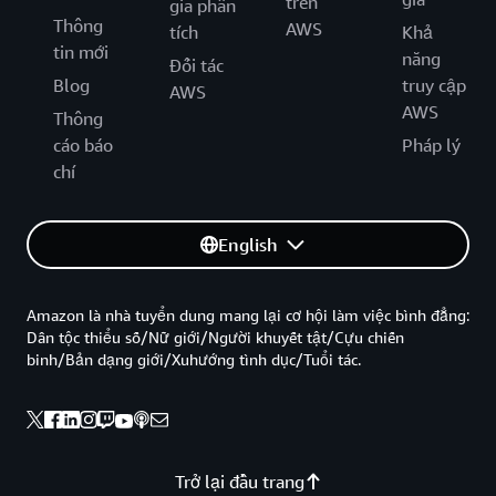
trên
gia phân
Thông
AWS
tích
Khả
tin mới
năng
Đối tác
Blog
truy cập
AWS
AWS
Thông
cáo báo
Pháp lý
chí
English
Amazon là nhà tuyển dung mang lại cơ hội làm việc bình đẳng:
Dân tộc thiểu số/Nữ giới/Người khuyết tật/Cựu chiến
binh/Bản dạng giới/Xuhướng tình dục/Tuổi tác.
Trở lại đầu trang