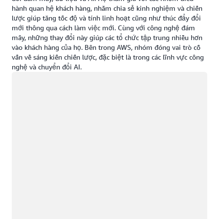
hành quan hệ khách hàng, nhằm chia sẻ kinh nghiệm và chiến
lược giúp tăng tốc độ và tính linh hoạt cũng như thúc đẩy đổi
mới thông qua cách làm việc mới. Cùng với công nghệ đám
mây, những thay đổi này giúp các tổ chức tập trung nhiều hơn
vào khách hàng của họ. Bên trong AWS, nhóm đóng vai trò cố
vấn về sáng kiến chiến lược, đặc biệt là trong các lĩnh vực công
nghệ và chuyển đổi AI.
Đang tải