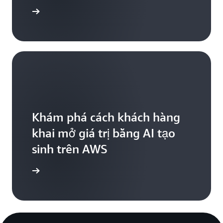
Đọc thêm
Khám phá cách khách hàng
khai mở giá trị bằng AI tạo
sinh trên AWS
iểu thêm