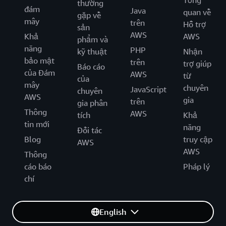
Tổng
thường
đám
Java
quan về
gặp về
mây
trên
Hỗ trợ
sản
AWS
Khả
AWS
phẩm và
năng
PHP
kỹ thuật
Nhận
bảo mật
trên
trợ giúp
Báo cáo
của Đám
AWS
từ
của
mây
chuyên
JavaScript
chuyên
AWS
gia
trên
gia phân
Thông
AWS
tích
Khả
tin mới
năng
Đối tác
Blog
truy cập
AWS
AWS
Thông
cáo báo
Pháp lý
chí
English