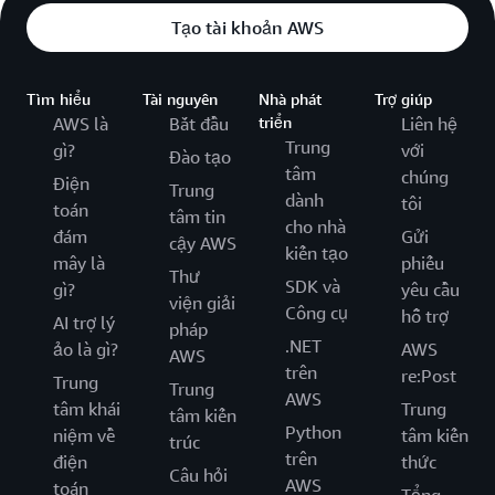
Tạo tài khoản AWS
Tìm hiểu
Tài nguyên
Nhà phát
Trợ giúp
AWS là
Bắt đầu
triển
Liên hệ
Trung
gì?
với
Đào tạo
tâm
chúng
Điện
Trung
dành
tôi
toán
tâm tin
cho nhà
đám
Gửi
cậy AWS
kiến tạo
mây là
phiếu
Thư
SDK và
gì?
yêu cầu
viện giải
Công cụ
hỗ trợ
AI trợ lý
pháp
.NET
ảo là gì?
AWS
AWS
trên
re:Post
Trung
Trung
AWS
tâm khái
Trung
tâm kiến
Python
niệm về
tâm kiến
trúc
trên
điện
thức
Câu hỏi
AWS
toán