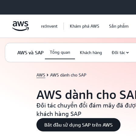
Chuyển đến nội dung chính
re:Invent
Khám phá AWS
Sản phẩm
AWS và SAP
Tổng quan
Khách hàng
Đối tác
AWS
AWS dành cho SAP
AWS dành cho SA
Đối tác chuyển đổi đám mây đã đượ
khách hàng SAP
Bắt đầu sử dụng SAP trên AWS