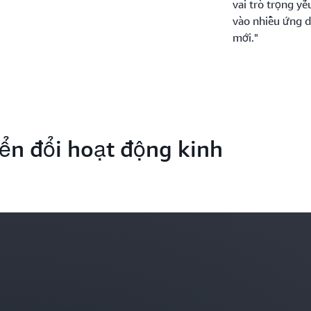
vai trò trọng yế
vào nhiều ứng d
mới."
ển đổi hoạt động kinh
P