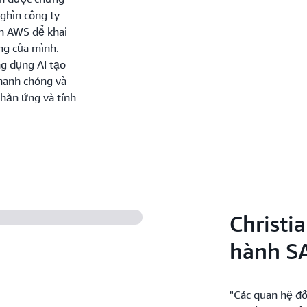
ghìn công ty
ên AWS để khai
ọng của mình.
ng dụng AI tạo
nhanh chóng và
hản ứng và tính
Christi
hành S
"Các quan hệ đố