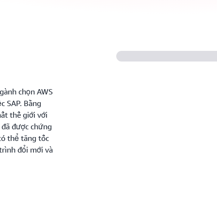
 ngành chọn AWS
ệc SAP. Bằng
t thế giới với
i đã được chứng
ó thể tăng tốc
rình đổi mới và