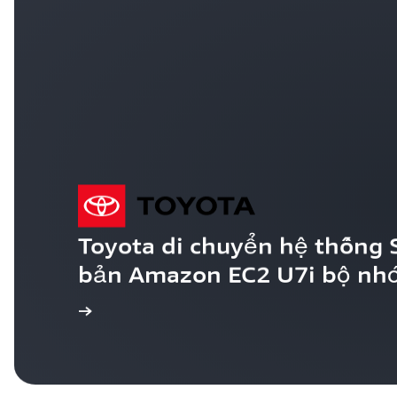
Toyota di chuyển hệ thống S
bản Amazon EC2 U7i bộ nhớ
m hiểu thêm