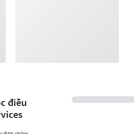
c điều
vices
ên được chứng