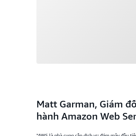
Matt Garman, Giám đố
hành Amazon Web Ser
"AWS là nhà cung cấp dịch vụ đám mây đầu ti