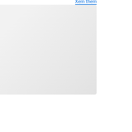
Xem thêm
ng tải