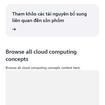
Tham khảo các tài nguyên bổ sung
liên quan đến sản phẩm
ểu thêm
Browse all cloud computing
concepts
Browse all cloud computing concepts content here:
Đang tải