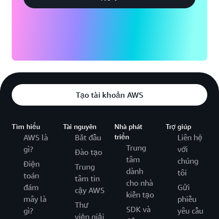
Tạo tài khoản AWS
Tìm hiểu
Tài nguyên
Nhà phát
Trợ giúp
AWS là
Bắt đầu
triển
Liên hệ
Trung
gì?
với
Đào tạo
tâm
chúng
Điện
Trung
dành
tôi
toán
tâm tin
cho nhà
đám
Gửi
cậy AWS
kiến tạo
mây là
phiếu
Thư
SDK và
gì?
yêu cầu
viện giải