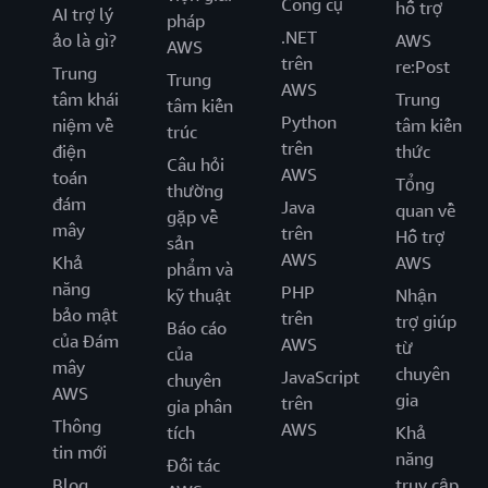
Công cụ
hỗ trợ
AI trợ lý
pháp
.NET
ảo là gì?
AWS
AWS
trên
re:Post
Trung
Trung
AWS
tâm khái
Trung
tâm kiến
Python
niệm về
tâm kiến
trúc
trên
điện
thức
Câu hỏi
AWS
toán
Tổng
thường
đám
Java
quan về
gặp về
mây
trên
Hỗ trợ
sản
AWS
Khả
AWS
phẩm và
năng
PHP
kỹ thuật
Nhận
bảo mật
trên
trợ giúp
Báo cáo
của Đám
AWS
từ
của
mây
chuyên
JavaScript
chuyên
AWS
gia
trên
gia phân
Thông
AWS
tích
Khả
tin mới
năng
Đối tác
Blog
truy cập