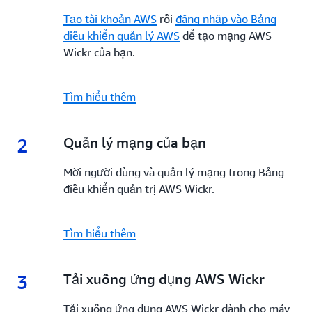
Tạo tài khoản AWS
rồi
đăng nhập vào Bảng
điều khiển quản lý AWS
để tạo mạng AWS
Wickr của bạn.
Tìm hiểu thêm
2
2.
Quản lý mạng của bạn
Mời người dùng và quản lý mạng trong Bảng
điều khiển quản trị AWS Wickr.
Tìm hiểu thêm
3
3.
Tải xuống ứng dụng AWS Wickr
Tải xuống ứng dụng AWS Wickr dành cho máy