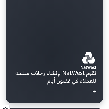
تقوم NatWest بإنشاء رحلات سلسة
للعملاء في غضون أيام
ة المزيد