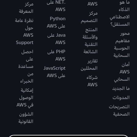
ما هو
.NET على
AWS
مركز
الذكاء
AWS
المعرفة
مركز
الاصطناعي
Python
التصميم
نظرة عامة
المستقل؟
على AWS
حول
المنتج
محور
Java على
AWS
والأسئلة
مفاهيم
Support
AWS
التقنية
الحوسبة
الشائعة
PHP على
احصل
السحابية
AWS
على
تقارير
أمان
مساعدة
المحللين
JavaScript
AWS
من
على AWS
شركاء
السحابي
الخبراء
AWS
ما الجديد
إمكانية
المدونات
الوصول
في AWS
التصريحات
الصحفية
الشؤون
القانونية