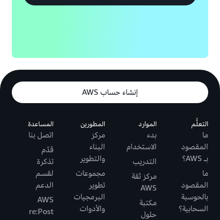
إنشاء حساب AWS
التعلُّم
الموارد
المطورين
المساعدة
ما
بدء
مركز
اتصل بنا
المقصود
الاستخدام
البناء
قدّم
بـ AWS؟
والتطوير
التدريب
تذكرة
ما
مجموعات
لقسم
مركز ثقة
المقصود
تطوير
الدعم
AWS
بالحوسبة
البرمجيات
AWS
مكتبة
السحابية؟
والأدوات
re:Post
حلول