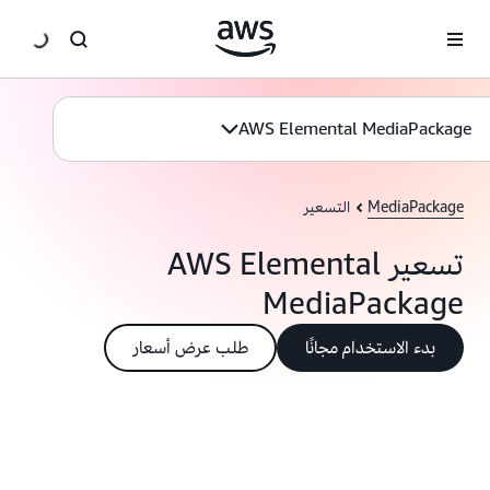
انتقل إلى المحتوى الرئيسي
AWS Elemental MediaPackage
MediaPackage
التسعير
تسعير AWS Elemental
MediaPackage
بدء الاستخدام مجانًا
طلب عرض أسعار