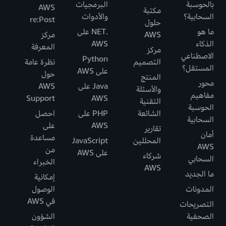
بالحوسبة
البرمجيات
AWS
مكتبة
السحابية؟
والأدوات
re:Post
حلول
ما هو
.NET على
AWS
مركز
الذكاء
AWS
المعرفة
مركز
الاصطناعي
Python
التصميم
نظرة عامة
المستقل؟
على AWS
حول
المنتج
محور
Java على
AWS
والأسئلة
مفاهيم
Support
AWS
التقنية
الحوسبة
الشائعة
PHP على
احصل
السحابية
AWS
على
تقارير
أمان
مساعدة
المحللين
JavaScript
AWS
من
على AWS
شركاء
السحابي
الخبراء
AWS
ما الجديد
إمكانية
المدونات
الوصول
في AWS
التصريحات
الصحفية
الشؤون