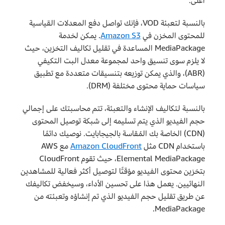
أعلى.
بالنسبة لتعبئة VOD، فإنك تواصل دفع المعدلات القياسية
للمحتوى المخزن في
Amazon S3
. يمكن لخدمة
MediaPackage المساعدة في تقليل تكاليف التخزين، حيث
لا يلزم سوى تنسيق واحد لمجموعة معدل البت التكيفي
(ABR)، والذي يمكن توزيعه بتنسيقات متعددة مع تطبيق
سياسات حماية محتوى مختلفة (DRM).
بالنسبة لتكاليف الإنشاء والتعبئة، تتم محاسبتك على إجمالي
حجم الفيديو الذي يتم تسليمه إلى شبكة توصيل المحتوى
(CDN) الخاصة بك المُقاسة بالجيجابايت. نوصيك دائمًا
باستخدام CDN مثل
Amazon CloudFront
مع AWS
Elemental MediaPackage، حيث تقوم CloudFront
بتخزين محتوى الفيديو مؤقتًا لتوصيل أكثر فعالية للمشاهدين
النهائيين. يعمل هذا على تحسين الأداء، وسيخفض تكاليفك
عن طريق تقليل حجم الفيديو الذي تم إنشاؤه وتعبئته من
MediaPackage.