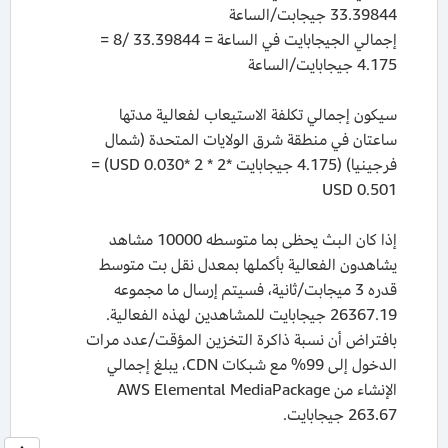
33.39844 جيجابت/الساعة
إجمالي الجيجابايت في الساعة = 33.39844 /8 =
4.175 جيجابايت/الساعة
سيكون إجمالي تكلفة الاستيعاب لفعالية مدتها
ساعتان في منطقة شرق الولايات المتحدة (شمال
فرجينيا) (4.175 جيجابايت *2 * 2 *0.030 USD) =
0.501‏ USD
إذا كان البث يحظى بما متوسطه 10000 مشاهد
يشاهدون الفعالية بأكملها بمعدل نقل بت متوسط
قدره 3 ميجابت/ثانية، فسيتم إرسال ما مجموعه
26367.19 جيجابايت للمشاهدين لهذه الفعالية.
بافتراض أن نسبة ذاكرة التخزين المؤقت/عدد مرات
الدخول إلى 99% مع شبكات CDN، يبلغ إجمالي
263.67 جيجابايت.