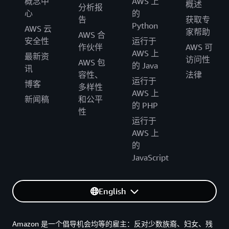
概念中
AWS 上
概述
分析报
心
的
告
获取专
Python
AWS 云
家帮助
AWS 合
安全性
运行于
作伙伴
AWS 可
AWS 上
最新资
访问性
AWS 包
的 Java
讯
容性、
法律
运行于
博客
多样性
AWS 上
新闻稿
和公平
的 PHP
性
运行于
AWS 上
的
JavaScript
English
Amazon 是一个倡导机会均等的雇主：反对少数族裔、妇女、残