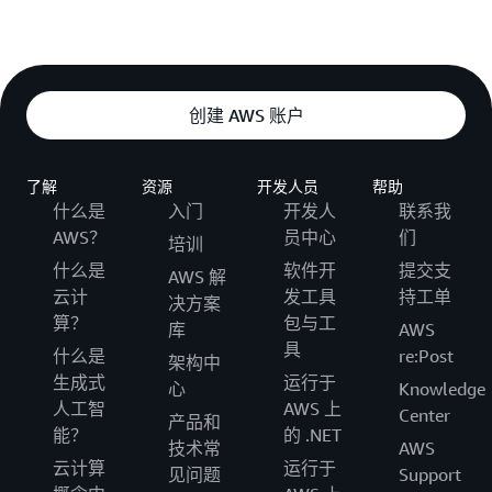
创建 AWS 账户
了解
资源
开发人员
帮助
什么是
入门
开发人
联系我
AWS？
员中心
们
培训
什么是
软件开
提交支
AWS 解
云计
发工具
持工单
决方案
算？
包与工
库
AWS
具
什么是
re:Post
架构中
生成式
运行于
心
Knowledge
人工智
AWS 上
Center
产品和
能？
的 .NET
技术常
AWS
云计算
运行于
见问题
Support