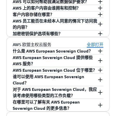
AWS 可以如何帮助我满足数据保护要求？
AWS 上的客户内容由谁拥有和控制？
作为 AWS 客户，无论您的数据敏感性和工作负载
客户内容存储在哪里？
如何，您都将从专为满足全球大多数安全敏感型
您。您拥有自己的客户内容，并且由您选择使用
AWS 员工能否在未经本人同意的情况下访问我
组织的要求而打造的数据中心和网络架构中受
哪些 AWS 服务来处理和存储您的客户内容。未经
作为客户，您可以确定自己的内容的存储位置、
的内容？
益。您还可以获得由深入了解全球安全趋势的工
您同意，我们不会出于任何目的而访问或使用您
存储类型和存储所在的地理区域。
AWS 全球基础
加密密钥保护选项有哪些？
程师设计的高级安全服务，这些服务旨在相互配
的客户内容。由您控制客户内容的安全和访问、
设施
让您可以灵活地选择运行工作负载的方式和
否。我们禁止（且我们的系统旨在防止）AWS 人
合，并且使用您已知和信任的产品。
身份管理、访问权限和身份验证方法、保留和删
地点。未经您同意，AWS 不会将您的内容移到或
员出于任何目的（包括服务维护）远程访问客户
在 AWS，我们认为最佳安全工具不应在成本、易
AWS 欧盟主权云服务
全部打开
除。
复制到您所选择的 AWS 区域之外，除非法律要求
内容，除非客户要求访问或者出于防止欺诈和滥
操作性或性能上有所妥协。我们建议客户在云端
什么是 AWS European Sovereign Cloud？
AWS 还提供
各种安全工具
，向客户提供 230 多项
或者政府部门发布有约束力的指令要求。 作为我
用或遵守法律的需要访问。作为我们
C5 认证
的一
加密客户数据，我们为客户提供
AWS Key
AWS European Sovereign Cloud 提供哪些
安全、合规性和治理服务与功能，用以保护应用
客户内容的定义为：客户或任何终端用户传输给
AWS European Sovereign Cloud 是一款面向欧盟
们合规性计划的一部分，外部独立审计师对这一
部分，经外部独立审计师核实，只有经客户授权
Management Service（KMS）
等工具，采用可扩
AWS 服务？
程序。其中一个示例即为
AWS Nitro System
，这
我们以便处理、存储或交由与该客户账户关联的
的独立云，旨在帮助公共部门组织和高度监管行
承诺进行了核实，例如德国政府的
C5 认证
。我们
的人员才能访问内容，无一例外。
展、持久和高度可用的方式进行加密。AWS 主张
AWS European Sovereign Cloud 位于哪里？
是所有现代 Amazon Elastic Compute
AWS 服务托管的软件（包括机器映像）、数据、
业的客户满足其不断变化的主权需求。AWS
AWS European Sovereign Cloud 是一款功能完备
的认证报告载列于
AWS Artifact
。
的一项基本安全原则是，在任何 AWS 服务中，任
谁可以使用 AWS European Sovereign
Cloud（Amazon EC2）实例的基础平台，可以额
文本、音频、视频或图像；以及客户或其终端用
European Sovereign Cloud 是唯一具备全功能、
的云服务产品，它会提供客户当前在 AWS 所使用
AWS European Sovereign Cloud 的首个 AWS 区域
何类型的明文加密密钥材料均不存在人机交互。
Cloud？
外增强应用程序的机密性和隐私性。 Nitro
户在使用 AWS 服务过程中通过上述内容得出的任
在使用 AWS 服务时，客户可以确信客户内容保留
独立运营的主权云，由强大的技术控制、主权保
的广泛服务组合和各项功能。推出新的 AWS 区域
位于德国勃兰登堡州。我们还宣布了相关计划，
包括 AWS 服务运营商在内，任何人无需通过任何
对于 AWS European Sovereign Cloud，我应
System 有意设计为无操作员访问权限。任何系统
何计算结果。例如，客户或其终端用户存储在
在所选 AWS 区域内。例如，通过选择 AWS 欧洲
障和法律保护提供支持。我们设计了独立于现有
期间，我们将首先提供支持关键工作负载和应用
即将 AWS European Sovereign Cloud 的覆盖范围
AWS European Sovereign Cloud 面向所有客户开
机制即可查看、访问或导出明文密钥材料。即使
该考虑使用哪些类型的工作负载？
或人员无需通过任何机制即可登录 EC2 Nitro 主
Amazon Simple Storage Service（S3）中的内容
地区（巴黎），组成该区域的三个可用区（AZ）
AWS 区域的 AWS European Sovereign Cloud，其
程序所需的核心服务，然后根据客户与合作伙伴
从德国扩展至整个欧盟地区，以满足严格的隔
放，其中包括那些出于寻求更完善的数据驻留和
是在灾难性故障和灾难恢复事件中，这一原则也
在哪里可以了解有关 AWS European
机、访问 EC2 实例的内存，或者访问本地加密实
就是客户内容。客户内容不包括资源标识符、元
分别至少包括一个数据中心，AWS 客户即可控制
基础设施完全位于欧盟（EU）境内，并且具有与
的需求继续扩展。
离、本地数据驻留以及低延迟等要求。这将从位
运营自主性等原因、尚未开始云服务之旅或者尚
AWS European Sovereign Cloud 为客户提供满足
同样适用。AWS KMS 中的明文客户密钥材料仅用
Sovereign Cloud 的更多信息？
例存储或远程加密 EBS 卷上存储的任何客户数
数据标签、使用策略、权限以及与 AWS 资源管理
其数据的位置，并可在法国境内构建高度可用的
客户在当今现有 AWS 区域获得的相同的安全性、
于比利时、荷兰和葡萄牙的新主权本地区域开
未将部分更敏感的工作负载迁移到云的客户。
严格的运营自主权和数据驻留要求的能力。考虑
于根据客户或其代理人对服务提出的授权请求，
据。如果包括拥有最高权限的运营商在内的任何
访问
按区域划分的 AWS 功能
，以查看 AWS
相关的类似项目中所包含的信息。