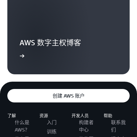
特意拉开一个区域中可用区之间的距离，最远可
助您快速响应中断并从中断中恢复。AWS 还提供
行该操作。虽然 CloudHSM 集群由 AWS 托
达 60 英里（约 100 公里），从而防止发生相关故
《
Fault Isolation Boundaries
》白皮书等资源，该
管，但它却是由您直接管理和运营的单租户解
障，但又足够接近，可以使用延迟为个位数毫秒
白皮书详细介绍了 AWS 如何使用边界来创建分
决方案。您可以获得 CloudHSM 集群中密钥的
的同步复制功能。AWS 是唯一一家在每个区域内
区、区域和全球服务，并包含有关如何考虑不同
大部分可用性和性能。如需了解由 CloudHSM
提供至少三个可用区的云提供商，提供了更多的
服务的依赖关系以及如何提高客户工作负载韧性
支持的密钥存储是否符合您的要求，请阅读此
冗余和更好的隔离，从而有效控制问题。发电机
的规范指引。
博客。
AWS 数字主权博客
和冷却设备等常见故障点不在可用区之间共享，
外部密钥存储
而是设计为由独立的变电站供电。为了更好地隔
您可以将 AWS KMS 配置为使用外部密钥存储
了解更多
离问题并实现高可用性，客户可以跨同一区域中
库（XKS），其中 KMS 密钥材料在 AWS 云之
的多个可用区对应用程序进行分区。了解有关
外的密钥管理系统中生成、存储和使用。向
AWS 如何维持运营韧性和服务连续性
的更多信
AWS KMS 发出的使用密钥进行某些加密操作
息。
的请求会转发到外部托管系统，进而执行该操
作。具体而言，请求会转发到您网络中的 XKS
韧性已根植于我们设计服务的方式中。在 AWS，
创建 AWS 账户
代理，然后该代理会将请求转发到您的首选加
我们构建的服务必须满足极高的
可用性
目标。我
密系统。XKS 代理是一种开源规范，您可以将
们会仔细考虑系统所具有的依赖关系。我们的系
其与本地解决方案或众多商业密钥管理供应商
了解
统经过精心设计，在这些依赖关系受损时也能保
资源
开发人员
帮助
整合，其中多数供应商的现有解决方案均支持
什么是
入门
构建者
联系我
持韧性；我们使用所谓的静态稳定性来实现这种
XKS 代理规范。由于外部密钥存储由您或某个
AWS？
中心
们
韧性水平。这意味着系统在静态状态下运行，在
训练
第三方托管，您可获得系统中密钥的完整可用