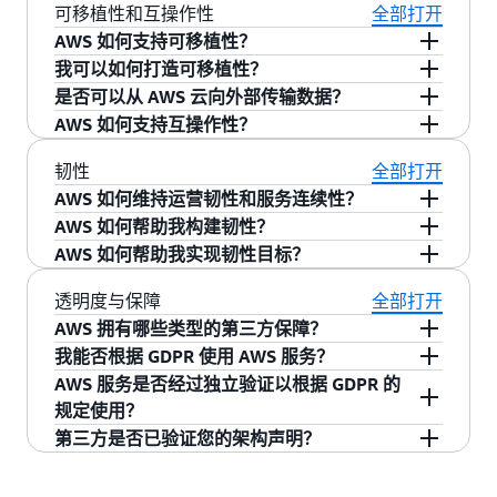
应用程序。少量 AWS 服务涉及数据传输，例如，
可用性和性能。与当前所有区域相同，使用 AWS
始。
使用 AWS European Sovereign Cloud 来承载那些
在经 AWS KMS FIPS 验证的 HSM 中进行加密操
您可以访问
aws.eu
了解有关 AWS European
可移植性和互操作性
全部打开
AWS 运营商需要在 EC2 服务器上开展维护工作，
European Sovereign Cloud 中可用服务的完整列
出于开发和改进服务的需要，您可以在此过程中
European Sovereign Cloud 的客户将受益于 AWS
需要更强主权控制的工作负载，比如那些对数据
作。
Sovereign Cloud 的更多信息。
AWS 如何支持可移植性？
有关更多信息，请访问
数据隐私常见问题
。
他们仅能使用一系列有限的经过身份验证、授
表和我们的服务路线图。
选择
退出传输
，或者因为传输是
服务的重要部分
的所有强大功能，其熟悉的架构、广泛的服务组
驻留和在欧盟内的运营控制有特定要求的工作负
我可以如何打造可移植性？
权、记录和审核的管理 API。这些 API 均不允许操
（例如内容分发服务）。有关更多信息，请访问
AWS KMS 使用经过
NIST 联邦信息处理标准
合和 API 与当今数百万客户所用的相同。
AWS 直接与许多其他网络（包括其他云提供商的
载。为了实现更强大的数据驻留和运营控制，
是否可以从 AWS 云向外部传输数据？
作员访问 EC2 服务器上的客户数据。由于这些是
“AWS 服务的隐私功能”页面
。
（FIPS）140 加密模块验证程序
验证的 AWS 托管
网络）互连，旨在帮助客户从不同提供商处、在
为了提升应用程序层面的可移植性，AWS 提供了
AWS European Sovereign Cloud 基础设施独立于
AWS 如何支持互操作性？
为了提高在欧盟境内的运营自主性和韧性，只有
Nitro System 自带的经过设计和测试的技术限
硬件安全模块（HSM），保护密钥的机密性和完
不同网络中获得可靠的数据传输体验。如果客户
许多开源解决方案，包括 MySQL（
Amazon
是，可以从 AWS 云向外部传输或复制数据。AWS
其他 AWS 区域进行运营。为了确保 AWS
如需了解有关控制数据位置的更多信息，请参阅
位于欧盟境内的欧盟居民才可以控制日常运营活
制，任何 AWS 运营商均无法避开这些控制和保护
整性。在这些 HSM 中生成的 KMS 密钥的所有密
决定切换 IT 提供商，我们希望清除让客户难以完
RDS
）、PostgreSQL（Amazon RDS）、Apache
支持客户选择，包括选择将您的数据迁移到其他
我们在 AWS 设计了云服务，让客户可以自由选择
European Sovereign Cloud 独立运营，只有位于
韧性
全部打开
我们的白皮书《
Using AWS in the Context of
动，包括访问数据中心以及获取技术支持和 AWS
措施。作为我们提高透明度这一承诺的一部分，
钥材料以及所有需要解密 KMS 密钥材料的操作，
成这件事的障碍，因为我们关注建立长期的客户
Kafka（
Amazon Managed Streaming for Apache
云提供商或本地。如果您希望将数据迁移到其他
最适合他们需求的技术，我们承诺可实现互操作
欧盟境内的欧盟居民才可以控制日常运营活动，
AWS 如何维持运营韧性和服务连续性？
Common Privacy & Data Protection
European Sovereign Cloud 的客户服务。我们正
我们聘请了领先的网络安全咨询公司
NCC
都在这些经 FIPS 140-2 安全级别 3 验证的 HSM
信任，如能清除这些障碍，AWS 将对新客户和回
Kafka
）、Kubernetes（
Amazon EKS
）、
云提供商或本地，我们将
免收将数据传输到互联
性，这是客户首选 AWS 的关键原因。我们提供开
包括访问数据中心以及获取技术支持和客户服
AWS 如何帮助我构建韧性？
Considerations
》（“AWS 区域：内容将存储在哪
在逐步过渡到将完成由位于欧盟的欧盟公民运营
Group
，对我们的 Nitro System 安全声明进行架
中严格进行。根据 FIPS 140 要求，KMS HSM 的
云韧性是指应用程序抵御中断或从中断中恢复的
头客产生吸引力。在全球范围内，如果客户希望
Elasticsearch（
Amazon OpenSearch Service
）、
网（DTO）的费用
。
放式 API 和软件开发工具包（SDK）、
Amazon
务。我们正在逐步过渡到将完成由位于欧盟的欧
AWS 如何帮助我实现韧性目标？
里？”部分）。
的 AWS European Sovereign Cloud。在这一过渡
构审核并出具公共报告。他们的
报告
证实，使用
所有固件变更均提交给 NIST 认可的实验室按照
能力，其中包括与基础设施、依赖服务、错误配
实现运营韧性是 AWS 和客户的
共同责任
。AWS 负
迁移到 AWS 以外，则其有权免费将数据传输到互
MongoDB（
Amazon DocumentDB
）、Apache
Elastic Container Service
和
Amazon EKS
盟公民运营的 AWS European Sovereign Cloud。
时期，我们将继续与由欧盟居民和居住在欧盟的
AWS Nitro System 的任何 AWS 人员无需通过任何
AWS 提供广泛的解决方案，借由这些解决方案，
FIPS 140 安全级别 3 进行验证。如需详细了解
置、瞬态网络问题和负载激增相关的中断。在组
责确保客户所用的服务（其应用程序的组成部
联网上。如需了解更多信息，请阅读
AWS 提供多种方法助您实现韧性目标，包括来自
我们的数据
Cassandra [
Amazon Keyspaces（Apache
透明度与保障
全部打开
Anywhere
等服务，以及
AWS Outposts 系列
和
欧洲公民组成的混合团队合作。
机制即可访问 Nitro 主机上的数据。我们还在
您可以直接通过互联网传输数据，也可以通过专
AWS KMS 的设计方式以及用于保护密钥的加密技
对于其他工作负载，全球数以百万计的公司都依
织更广泛的业务韧性战略（包括满足数字主权要
分）持续可用，并确保我们随时做好准备，能够
传输博客文章
AWS 合作伙伴
。
和
AWS 专业服务团队
的协
Cassandra 兼容）
] 以及 Apache Hadoop [
Amazon
AWS Snow 系列
AWS 拥有哪些类型的第三方保障？
等混合基础设施服务，因此客户
AWS 服务条款
（第 96 节）中添加了 Nitro 控制措
用网络
（AWS Direct Connect
）或通过物理设备传
术，请阅读
赖并信任现有的 AWS 区域，将他们最敏感和受监
《AWS KMS Cryptographic Details》
求的能力）中，云韧性也发挥着至关重要的作
处理可能影响我们基础设施的各种事件。我们提
助。
AWS 韧性能力合作伙伴
专门协助客户提高云
Elastic MapReduce（EMR）
]。在基础设施层面，
和第三方能够构建兼容的软件和解决方案。我们
我能否根据 GDPR 使用 AWS 服务？
施，这些内容适用于 AWS 的所有使用者。
输面向 AWS 客户的大量数据（
AWS Snow 系
AWS 定期接受独立的第三方认证审计，以保证控
白皮书
管的数据托管在云中。AWS 全球云基础设施是一
。
用。客户需要知道的是，即使遭遇自然灾害、网
供的
资源
中探讨了客户对运营韧性的责任，即客
端关键工作负载的可用性和韧性。AWS 专业服务
VMware Cloud on AWS
与
AWS 云端 Red Hat
一直致力于开发最新的技术解决方案，这些解决
AWS 服务是否经过独立验证以根据 GDPR 的
列
）。数据格式完全由客户控制。此外，我们的
制活动按预期进行。您可以沿用 AWS 运营的最新
可以。AWS 致力于让客户能够根据欧盟的数据保
个安全、可扩展且可靠的云基础设施，可提供来
络中断以及地缘政治危机造成中断，他们在云中
户如何在 AWS 上设计、部署和测试应用程序，以
团队提供韧性架构就绪情况评测，可评测客户在
OpenShift 服务
也适用于希望在 AWS 云中使用这
方案可让客户在 AWS 上运行其应用程序，同时仍
规定使用？
AWS 为 AWS KMS 提供了几个高级配置选项，称
合同条款规定，客户可以随时检索其数据（请参
安全控制措施，从而加强自己的合规性和认证计
护条例 [包括《一般数据保护条例》（GDPR）] 来
自全球数据中心的 200 多种功能全面的服务。
的工作负载仍将继续运行。AWS 可提供最高级别
实现所需的可用性和韧性，包括几乎不需要停机
八个关键领域（变更管理、灾难恢复、持久性、
些可提供一致体验的流行技术的客户。
然可以连接到其他云提供商或在本地进行连接，
第三方是否已验证您的架构声明？
为自定义密钥存储，此类选项将 AWS KMS 便捷的
阅
AWS 客户协议
）。
划。AWS 支持
超过 140 种安全标准与合规性认
使用所有 AWS 服务。AWS 客户可以根据 GDPR
可以。AWS 已根据欧洲
云基础设施服务提供商数
的韧性和安全性，公共部门组织和高度监管行业
时间的关键任务应用程序。了解有关
韧性责任共
可观测性、运营、冗余、可扩展性和测试）中的
以实现任何应用程序依赖关系。
密钥管理界面与控制和管理出现密钥材料和加密
证
，包括 ISO 标准、法国 HDS 认证、德国 C5 认
的规定，使用所有 AWS 服务来处理上传到其 AWS
据保护行为准则
（CISPE 准则）推出了 100 多项
的客户可借此来满足他们的需求。AWS 为全球数
我们致力于通过可验证的客户内容访问控制并提
担模式
的更多信息。
能力，以确定差距和待改进领域。