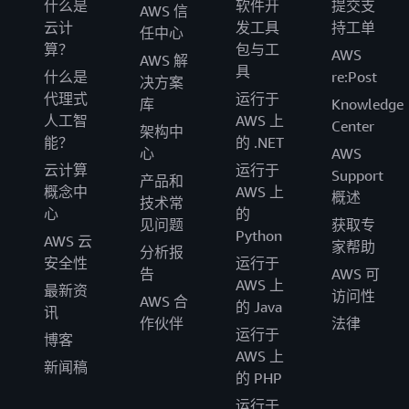
故障期间或依赖关系不可用时也能继续正常运
什么是
软件开
提交支
AWS 信
性、持久性和性能。如需了解 XKS 是否符合您
行，无需进行更改。例如，在
Amazon Elastic
云计
发工具
持工单
任中心
的要求，请阅读
此博客
。
Compute Cloud（Amazon EC2）
中，启动实例
算？
包与工
AWS
AWS 解
后，其可用性就如数据中心的物理服务器一样。
具
什么是
re:Post
决方案
其他 AWS 资源也适用这一属性，例如虚拟私有云
代理式
运行于
库
Knowledge
（VPC）、
Amazon Simple Storage
人工智
AWS 上
Center
架构中
Service（Amazon S3）
存储桶和对象，以及
能？
的 .NET
心
AWS
Amazon Elastic Block Store（Amazon EBS）
卷
云计算
运行于
Support
等。请参阅《
Fault Isolation Boundaries
》白皮书
产品和
概念中
AWS 上
概述
了解更多信息。
技术常
心
的
见问题
获取专
Python
AWS 云
家帮助
分析报
安全性
运行于
告
AWS 可
AWS 上
最新资
访问性
AWS 合
的 Java
讯
作伙伴
法律
运行于
博客
AWS 上
新闻稿
的 PHP
运行于