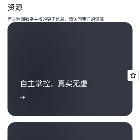
操作的 HSM 的能力相结合，甚至可以在 AWS 云
证、DSS 和 SOC 标准。无论客户需要高级数据保
账户下的 AWS 服务的个人数据（定义见
服务，该准则为我们的客户提供了独立验证，增
百万活跃客户提供保护，这些客户涉及不同的行
高透明度来赢得客户信任。我们聘请了领先的网
资源
之外使用您的 HSM。这些自定义密钥存储选项可
AWS 提供了一套全面的专用韧性服务、策略和架
护还是有更多标准需求，AWS 对所有客户都应用
GDPR），即客户数据。除了确保我们自己的合规
加了保障级别，确保我们的云服务可以根据《一
业和应用场景，包括大型企业、初创企业、学校
络安全咨询公司
NCC Group
，对我们的
AWS
能有助于您满足监管要求，即在本地或 AWS 云外
构最佳实践，可用于改善韧性状况，最终实现数
相同的安全模型。这样，即使我们的客户不处理
性，AWS 还致力于为客户提供服务和资源，帮助
般数据保护条例》（GDPR）的规定使用。CISPE
和政府机构等。
Nitro System
安全声明进行架构审核并出具公共
有关欧洲数字主权的更多信息，请访问我们的资源。
部存储和使用加密密钥，或者使用单租户 HSM。
字主权目标。
AWS Resilience Lifecycle
个人数据、银行数据和健康数据等，也不管其应
他们遵守可能适用于其活动的 GDPR 要求。 有关
准则经代表欧洲 27 个数据保护机构的欧洲数据保
报告。该
报告
证实，使用 AWS Nitro System 的任
这些自定义密钥存储的安全优势与 AWS KMS 相
AWS 全球云基础设施
旨在让客户能够构建高韧性
Framework
中概述了这些服务、策略和最佳实
用程序的规模或重要性如何，他们都可以从此类
更多信息，请访问
GDPR 中心
。
护委员会（EDPB）验证，并被担任主要监管机构
何 AWS 人员无需通过任何机制即可访问 Nitro 主
同，但管理和成本影响却有所不同（甚至更
的工作负载架构。AWS 在
构建和运行世界上最具
践，可分为五个阶段：设定目标、设计与实施、
敏感数据需要的最严格安全控制措施中受益。我
的法国数据保护机关（CNIL）正式采用，该准则
机上的内容。如需了解更多信息，请阅读我们的
对于受 GDPR 约束的客户，将会自动应用我们的
大）。因此，您对加密密钥的可用性和持久性以
韧性的云
方面进行了大量投资，具体方法是在
服
评估与测试、运营，以及响应与学习。Resilience
们可以证明自己的合规性状态，帮助您证实符合
向组织确保，其云基础设施服务提供商满足的要
博客文章
。
《
Data Processing Addendum（AWS DPA）
》，
及 HSM 的操作承担更多责任。无论您是将 AWS
务设计和部署
机制中建立防护措施，并将韧性融
Lifecycle Framework 仿照标准软件开发生命周期
行业和政府要求。我们通过名为
AWS Artifact
的
求适用于根据 GDPR 代表组织处理的个人数据
包括标准合同条款（SCC）。
AWS 服务条款
包括
KMS 与 AWS 托管 HSM 搭配使用，还是选择利用
合到
运营文化
中。我们构建这些是为了防范中断
进行建模，因此客户可以让现有流程轻松实现韧
自助门户直接向您提供合规性证书、报告和其他
（客户数据）。CISPE 准则还提高了欧洲云服务的
有关 Nitro 的更多信息，请阅读我们的机密计算博
欧盟委员会（EC）在 2021 年 6 月采用的 SCC，
自定义密钥存储，您都可以通过 AWS KMS 控制谁
和事件，在设计 AWS 服务时也将其考虑在内，因
性。
文档。
数据保护和隐私标准，超出了当前 GDPR 的要
客文章和 AWS Nitro 安全白皮书，其中详细描述
AWS DPA 确认每当 AWS 客户使用 AWS 服务将客
可以使用您的 AWS KMS 密钥并访问您的加密数
此当发生中断时，对客户和服务连续性的影响会
求。CISPE 准则可以帮助客户确保其云基础设施服
了现有安全机制。Nitro 可自动用于所有现代
您可以使用
AWS 韧性监测中心
来设置韧性目标，
自主掌控，真实无虚
户数据传输到欧洲经济区以外且尚未收到欧盟委
据。AWS KMS 支持两种类型的自定义密钥存储：
尽可能降至最低。为避免单点故障，我们将全球
务提供商提供相应的运营保证，以证明符合 GDPR
Amazon EC2 实例，客户无需额外付费。
根据这些目标评估韧性状况，并根据
AWS Well-
员会充分认定的国家/地区（第三国）时，SCC 将
基础设施内部的互连性降至最低。AWS 全球基础
并保护客户数据。CISPE 目录（
可在线获取
）中列
Architected Framework
和
AWS Trusted Advisor
了解更多
AWS CloudHSM 密钥存储
自动适用。作为 AWS 服务条款的一部分，每当客
设施地理位置分散，横跨全球 33 个
AWS 区域
内
出了经独立验证符合 CISPE 准则的 AWS 服务。验
实施改进建议。在韧性监测中心内，您可以创建
您可以在
AWS CloudHSM 密钥存储
中创建
户使用 AWS 服务将客户数据传输到第三国时，新
的 105 个
可用区
（AZ）。
证过程由 Ernst & Young CertifyPoint（EY
和运行
AWS 故障注入服务
实验，这些实验可测试
KMS 密钥，其中 KMS 密钥材料在您拥有和管
SCC 将自动适用。有关更多信息，请参阅有关实
CertifyPoint）进行。EY CertifyPoint 是一家独立
每个区域由多个可用区组成，每个可用区包含一
应用程序将如何响应某些类型的中断。其他 AWS
理的 CloudHSM 集群中生成、存储和使用。向
施新标准合同条款的
博客文章
。您还可以阅读我
的全球知名监督机构，获得了 CNIL 的认可。访问
个或多个离散的数据中心，这些数据中心具有独
韧性服务（如
AWS Backup
、
AWS 弹性灾难恢复
AWS KMS 发出的使用密钥进行某些加密操作
们的指南《
Navigating Compliance with EU Data
GDPR 中心
的常见问题，了解有关 AWS 符合
立冗余的电力基础设施、联网能力和连接能力。
和
Amazon Route53 应用程序恢复控制器
等）可
的请求会转发到您的 CloudHSM 集群，进而执
Transfer Requirements
》。
CISPE 准则的更多信息。