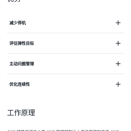
减少停机
持续验证和跟踪应用程序弹性，以减少停机
评估弹性目标
评估弹性目标（恢复时间目标和恢复点目标）。
主动问题管理
在生产中出现问题之前识别并解决问题。
优化连续性
优化业务连续性，同时降低恢复成本。
工作原理