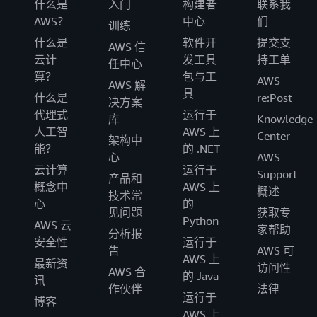
什么是
入门
构建者
联系我
AWS？
中心
们
训练
什么是
软件开
提交支
AWS 信
云计
发工具
持工单
任中心
算？
包与工
AWS
AWS 解
具
什么是
re:Post
决方案
代理式
运行于
库
Knowledge
人工智
AWS 上
Center
架构中
能？
的 .NET
心
AWS
云计算
运行于
Support
产品和
概念中
AWS 上
概述
技术常
心
的
见问题
获取专
Python
AWS 云
家帮助
分析报
安全性
运行于
告
AWS 可
AWS 上
最新资
访问性
AWS 合
的 Java
讯
作伙伴
法律
运行于
博客
AWS 上