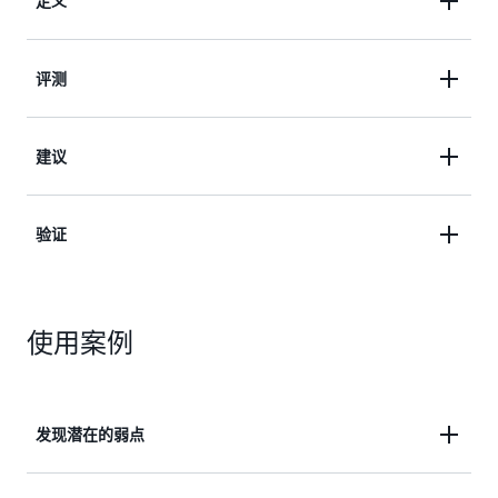
将您的应用程序描述为资源集合，例如
定义
CloudFormation 堆栈、Terraform 状态文件、
myApplications 或资源组，或者为托管在 Amazon
定义应用程序的弹性策略。这些策略包括应用程序、
评测
EKS 上的 Kubernetes 工作负载定义应用程序。此
基础设施、可用区和区域中断的 RTO 和 RPO 目标。
外，也可以使用资源集合和 Amazon EKS 集群来描述
应用程序。
AWS 韧性监测中心的评测使用 AWS Well-
建议
Architected Framework 中的最佳实践来分析应用程
序的组件，并发现潜在的韧性弱点。这些弱点可能是
AWS 韧性监测中心为提高韧性提供可行的建议。韧
验证
由不完整的基础设施设置、错误配置或需要额外配置
性评测还会生成代码片段，帮助您为应用程序创建作
改进的情况造成的。
为 AWS Systems Manager 文档的恢复程序，称为标
在更新应用程序和 SOP 以纳入韧性评测的建议后，
准操作规程（SOP）。AWS 韧性监测中心会生成一
使用案例
您可以使用 AWS 韧性监测中心来测试并验证您的应
个推荐的 Amazon CloudWatch 监控器和警报列表，
用程序是否能够满足其韧性目标，然后再将其发布到
以帮助操作员快速识别部署后应用程序弹性状态的任
生产环境中。AWS Resilience Hub 与 AWS Fault
何变化。
Injection Simulator（FIS）集成，这是一项混沌工程
发现潜在的弱点
服务，提供真实故障的故障注入模拟，以验证应用程
序是否能够在定义的弹性目标内恢复。可能包括网络