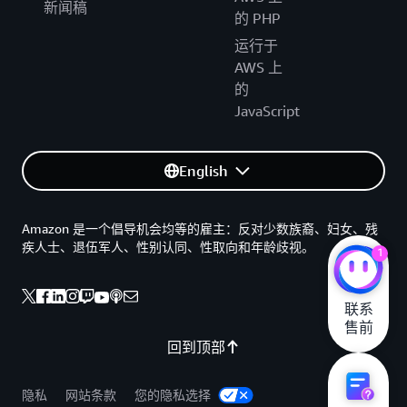
新闻稿
的 PHP
运行于
AWS 上
的
JavaScript
English
Amazon 是一个倡导机会均等的雇主：反对少数族裔、妇女、残
疾人士、退伍军人、性别认同、性取向和年龄歧视。
1
联系

售前
回到顶部
隐私
网站条款
您的隐私选择