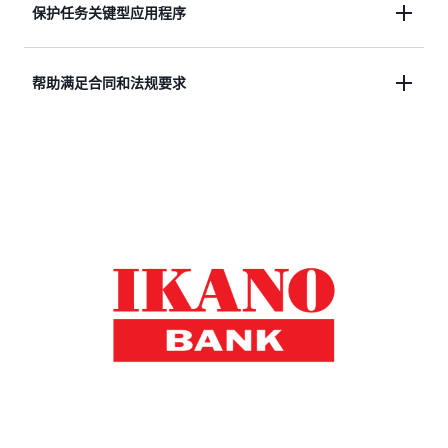
错误或打开的数据库连接太多。AWS 韧性监测中心
使用真实故障的故障注入模拟来帮助验证恢复标准操
保护任务关键型应用程序
还提供 API，因此您可以将其韧性评测和测试集成到
作规程（SOP）和告警的有效性。
您的 CI/CD 管道中，以进行持续的韧性验证。将弹性
验证集成到 CI/CD 管道中有助于确保对应用程序底层
提供可行的建议来提高弹性，并帮助您创建恢复程
帮助满足合同和法规要求
基础设施的更改不会损害弹性。
序。
在计划内和计划外停机期间保留事件的审计跟踪记
录，有助于满足合规性和法规要求。