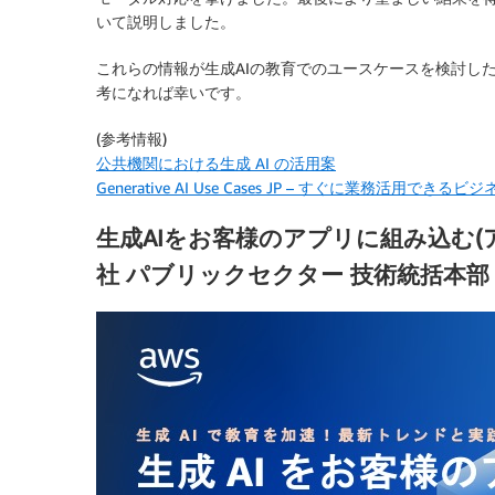
いて説明しました。
これらの情報が生成AIの教育でのユースケースを検討し
考になれば幸いです。
(参考情報)
公共機関における生成 AI の活用案
Generative AI Use Cases JP – すぐに業務
生成AIをお客様のアプリに組み込む(
社 パブリックセクター 技術統括本部