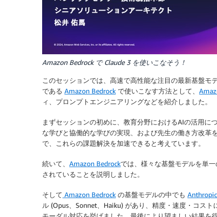
Amazon Bedrock で Claude 3 を使いこなそう！
このセッションでは、高速で高性能な注目の最新基盤モ
である
Amazon Bedrock
で使いこなす方法として、
Amaz
ィ、プロンプトエンジニアリングなどを紹介しました。
まずセッションの初めに、教育分野におけるAIの活用に
な学びと協働的な学びの実現、および先生の働き方改革を
で、これらの課題解決を加速できると考えています。
続いて、
Amazon Bedrock
では、様々な基盤モデルを単一
されていることを説明しました。
そして
Amazon Bedrock
の基盤モデルの中でも
Anthropi
ル (Opus、Sonnet、Haiku) があり、精度・速度
モーダル対応を挙げました。最後により望ましい結果を得る