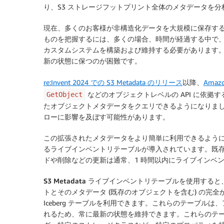
り、S3 ストレージフットプリント全体のメタデータを
現在、多くのお客様が非構造化データを大規模に保存するため
ものを把握するには、多くの場合、時間が経過する中で
カスタムシステムを構築および維持する必要があります
新の状態に保つのが困難です。
re:Invent 2024 での S3 Metadata のリリース
以降、
Amaz
などのオブジェクトレベルの API に依
GetObject
たオブジェクトメタデータをクエリできるようになりました
ローに影響を及ぼす可能性があります。
この拡張されたメタデータをより簡単に利用できるように、S3
るライブインベントリテーブルが導入されています。既
ドや削除などの更新は通常、1 時間以内にライブインベ
S3 Metadata ライブインベントリテーブル
を使用すると
トとそのメタデータ (既存のオブジェクトを含む) の完全
Iceberg テーブルを利用できます。これらのテーブル
れるため、常に最新の状態を維持できます。これらのテ