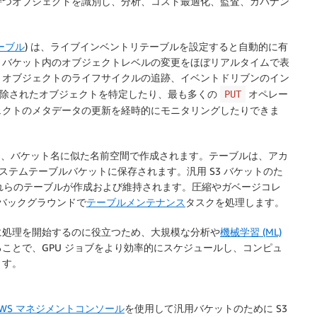
持つオブジェクトを識別し、分析、コスト最適化、監査、ガバナン
 テーブル
) は、ライブインベントリテーブルを設定すると自動的に有
、バケット内のオブジェクトレベルの変更をほぼリアルタイムで表
、オブジェクトのライフサイクルの追跡、イベントドリブンのイン
に削除されたオブジェクトを特定したり、最も多くの
オペレー
PUT
ェクトのメタデータの更新を経時的にモニタリングしたりできま
るように、バケット名に似た名前空間で作成されます。テーブルは、アカ
システムテーブルバケットに保存されます。汎用 S3 バケットのた
ってこれらのテーブルが作成および維持されます。圧縮やガベージコレ
バックグラウンドで
テーブルメンテナンス
タスクを処理します。
に処理を開始するのに役立つため、大規模な分析や
機械学習 (ML)
ことで、GPU ジョブをより効率的にスケジュールし、コンピュ
ます。
AWS マネジメントコンソール
を使用して汎用バケットのために S3