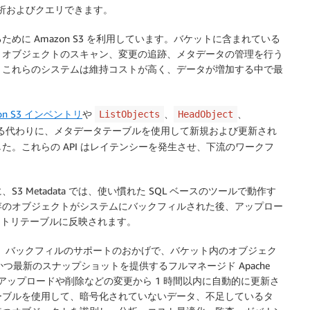
分析およびクエリできます。
に Amazon S3 を利用しています。バケットに含まれている
、オブジェクトのスキャン、変更の追跡、メタデータの管理を行う
。これらのシステムは維持コストが高く、データが増加する中で最
on S3 インベントリ
や
、
、
ListObjects
HeadObject
拠する代わりに、メタデータテーブルを使用して新規および更新され
。これらの API はレイテンシーを発生させ、下流のワークフ
 Metadata では、使い慣れた SQL ベースのツールで動作す
存のオブジェクトがシステムにバックフィルされた後、アップロー
ントリテーブルに反映されます。
、バックフィルのサポートのおかげで、バケット内のオブジェク
かつ最新のスナップショットを提供するフルマネージド Apache
は、アップロードや削除などの変更から 1 時間以内に自動的に更新さ
ーブルを使用して、暗号化されていないデータ、不足しているタ