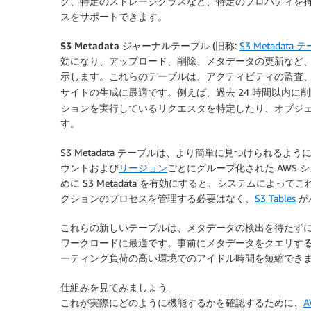
グ、特定のストレージクラスなど、特定のプロパティを
スをサポートできます。
S3 Metadata ジャーナルテーブル
(旧称:
S3 Metadata
効になり、アップロード、削除、メタデータの更新など
示します。これらのテーブルは、アクティビティの監査
サイトの生成に最適です。例えば、過去 24 時間以内
ションを実行しているリクエスタを特定したり、オブジ
す。
S3 Metadata テーブルは、より簡単に見つけられ
ウントおよび
リージョン
ごとにグループ化された AWS 
めに S3 Metadata を有効にすると、システムによ
クションのプロセスを管理する必要はなく、
S3 Tables
が
これらの新しいテーブルは、メタデータの検出を待たず
ワークロードに最適です。事前にメタデータをクエリする
ーティング負荷の高い環境でのアイドル時間を短縮でき
仕組みを見てみましょう
これが実際にどのように機能するかを確認するために、