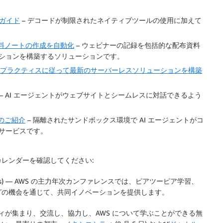
けガイド
– デコードが制限されたネイティブツールの使用に加えて
して配布資料ノートの作成を自動化
– ウェビナーの記録を包括的な配布資料
ションを構築するソリューションです。
使用して、ベストプラクティスに従って最新のサーバーレスソリューションを構築
– AI エージェントがウェブサイトとシームレスに対話できるよう
ターのご紹介
– 隔離されたサンドボックス環境で AI エージェントがコ
サービスです。
レンダーを確認してください:
s Vegas) — AWS の主力年次カンファレンスでは、ピアツーピア学習、
グの機会を通じて、共同イノベーションを提供します。
ィが集まり、交流し、協力し、AWS について学ぶことができる無