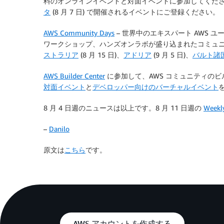
料のオンラインイベントと対面イベントに参加してくだ
タ
(8 月 7 日) で開催されるイベントにご登録ください。
AWS Community Days
– 世界中のエキスパート AWS
ワークショップ、ハンズオンラボが盛り込まれたコミュ
ストラリア
(8 月 15 日)、
アドリア
(9 月 5 日)、
バルト諸
AWS Builder Center
に参加して、AWS コミュニティの
対面イベント
と
デベロッパー向けのバーチャルイベント
8 月 4 日週のニュースは以上です。8 月 11 日週の
Weekl
–
Danilo
原文は
こちら
です。
AWS アカウントを作成する