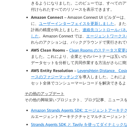
きるようになりました。このビューでは、すべてのア
付けられたすべてのリソースを表示できます。
Amazon Connect
– Amazon Connect UI
に、
ユーザーインターフェイスを更新しました
。また
計画の精度が向上しました。
連絡先コントロールパネ
した
。Amazon Connect では、
エージェントワークス
れらのアクションは、バックグラウンドで実行されて
AWS Clean Rooms
–
Clean Rooms のステータス変更
ました。これにより、企業とそのパートナーは互いの
データセットを分析して共同作業する方法がさらに簡
AWS Entity Resolution
–
Levenshtein Distanc
ースのファジーマッチング
を導入しました。これによ
セット全体でコンシューマーレコードを解決できるよ
その他のアップデート
その他の興味深いプロジェクト、ブログ記事、ニュースを
Amazon Strands Agents SDK: エージェ
ルエージェントアーキテクチャとマルチエージェント
Strands Agents SDK と Tavily を使ってダ