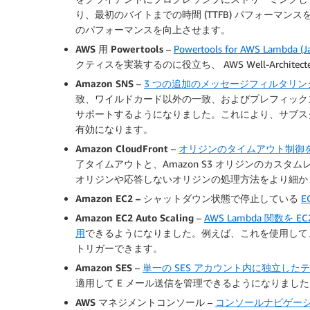
り、最初のバイトまでの時間 (TTFB) パフォーマ
のパフォーマンスを向上させます。
AWS 用 Powertools
–
Powertools for AWS Lambd
クティスを実装するのに役立ち、 AWS Well-Arch
Amazon SNS
–
3 つの追加のメッセージフィルタリン
致、ワイルドカード以外の一致、およびプレフィックス以
サポートするようになりました。これにより、サブスクラ
有効になります。
Amazon CloudFront
–
オリジンのタイムアウト制御を
了タイムアウトと、Amazon S3 オリジンのカス
オリジンや応答しないオリジンの処理方法をより細か
Amazon EC2 –
シャットダウン状態で停止している
E
Amazon EC2 Auto Scaling
–
AWS Lambda 関数を
用
できるようになりました。例えば、これを使用して
トリガーできます。
Amazon SES
–
単一の SES アカウント内に独立し
適用して E メール送信を管理できるようになりました
AWS マネジメントコンソール
–
コンソールナビゲーシ