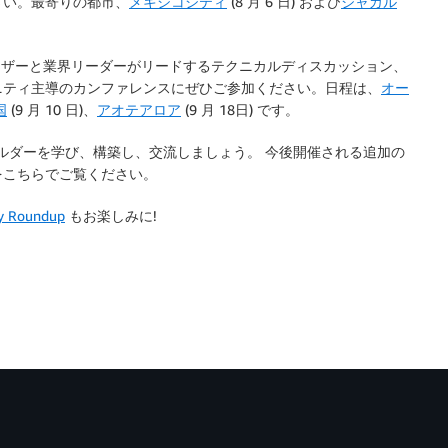
さい。最寄りの都市、
メキシコシティ
(8 月 6 日) および
ジャカル
 ユーザーと業界リーダーがリードするテクニカルディスカッション、
ニティ主導のカンファレンスにぜひご参加ください。日程は、
オー
国
(9 月 10 日)、
アオテアロア
(9 月 18日) です。
ビルダーを学び、構築し、交流しましょう。 今後開催される追加の
をこちらでご覧ください。
y Roundup
もお楽しみに!