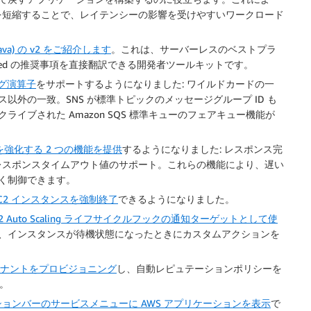
ンスを短縮することで、レイテンシーの影響を受けやすいワークロード
a (Java) の v2 をご紹介します
。これは、サーバーレスのベストプラ
itected の推奨事項を直接翻訳できる開発者ツールキットです。
グ演算子
をサポートするようになりました: ワイルドカードの一
外の一致。SNS が標準トピックのメッセージグループ ID も
イブされた Amazon SQS 標準キューのフェアキュー機能が
強化する 2 つの機能を提供
するようになりました: レスポンス完
タムレスポンスタイムアウト値のサポート。これらの機能により、遅い
く制御できます。
C2 インスタンスを強制終了
できるようになりました。
 EC2 Auto Scaling ライフサイクルフックの通知ターゲットとして使
、インスタンスが待機状態になったときにカスタムアクションを
たテナントをプロビジョニング
し、自動レピュテーションポリシーを
。
ョンバーのサービスメニューに AWS アプリケーションを表示
で