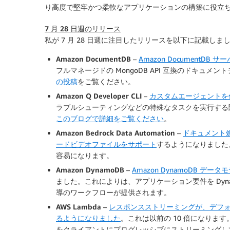
り高度で堅牢かつ柔軟なアプリケーションの構築に役立
7 月 28 日週のリリース
私が 7 月 28 日週に注目したリリースを以下に記載しまし
Amazon DocumentDB
–
Amazon DocumentD
フルマネージドの MongoDB API 互換のドキュ
の投稿
をご覧ください。
Amazon Q Developer CLI
–
カスタムエージェントを
ラブルシューティングなどの特殊なタスクを実行する際
このブログで詳細をご覧ください
。
Amazon Bedrock Data Automation
–
ドキュメント処理
ードビデオファイルをサポート
するようになりました
容易になります。
Amazon DynamoDB
–
Amazon DynamoDB デ
ました。これによりは、アプリケーション要件を Dyn
導のワークフローが提供されます。
AWS Lambda
–
レスポンスストリーミングが、デフォル
るようになりました
。これは以前の 10 倍になります
をクライアントにプログレッシブにストリーミングし