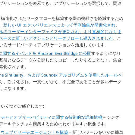
プリケーションを表示でき、アプリケーションを選択して、関連
 ビルダーは、構造化されたワークフローを構築する際の複雑さを軽減するため
、
新しい UI エクスペリエンスによって予測編集が簡素化され
、
ルのユーザーインターフェイスが更新され、より直感的になりま
ペースに新しいアクションとワークフローも導入されました
。こ
いるサードパーティアプリケーションを活用しています。
に関するイベントを Amazon EventBridge に公開
するようになり
基盤となるデータを公開したりコピーしたりすることなく、集合
素化されます。
e、Cosine Similarity、および Soundex アルゴリズムを使用したルールベ
り、断片化され、一貫性がなく、不完全であることが多いデータ
うになります。
いくつかご紹介します:
ントアーキテクチャとオブザーバビリティに関する技術的な詳細情報
– シング
アーキテクチャを構築するためのわかりやすい概要です。
イナミックなウェブリサーチエージェントを構築
– 新しいツールをいかに簡単