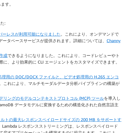
ちます。
た:
B サーバーレスが利用可能になりました
。これにより、オンデマンドで
メントデータベースサービスが提供されます。詳細については、
Channy
作成
できるようになりました。これにより、コードレビューやト
に、より効果的に CLI エージェントをカスタマイズできます。
用の DOC/DOCX ファイルと、ビデオ処理用の H.265 エンコ
。これにより、マルチモーダルデータ分析パイプラインの構築が
ータモデリングのモデルコンテキストプロトコル (MCP) ツール
を導入し
amoDB データモデルに変換するための構造化された自然言語主
トの最大レスポンスペイロードサイズの 200 MB をサポートす
。Lambda レスポンスストリーミングは、レスポンスペイロード
て戻すアプリケーションを構築するのに役立ちます。これによ