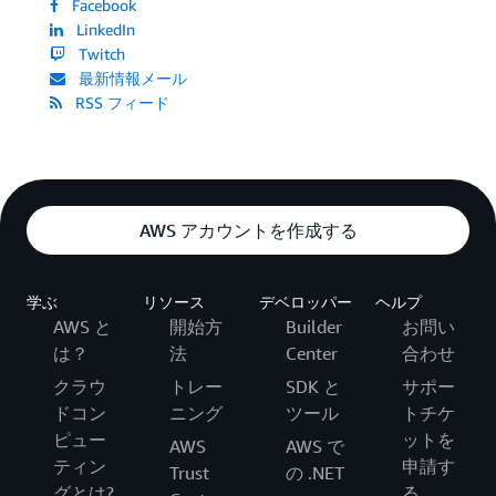
Facebook
LinkedIn
Twitch
最新情報メール
RSS フィード
AWS アカウントを作成する
学ぶ
リソース
デベロッパー
ヘルプ
AWS と
開始方
Builder
お問い
は？
法
Center
合わせ
クラウ
トレー
SDK と
サポー
ドコン
ニング
ツール
トチケ
ピュー
ットを
AWS
AWS で
ティン
申請す
Trust
の .NET
グとは?
る