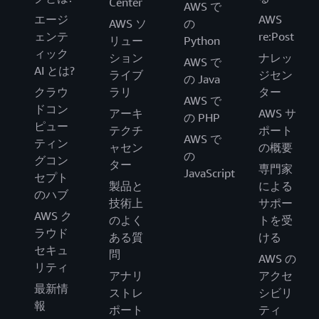
Center
AWS で
エージ
AWS
AWS ソ
の
ェンテ
re:Post
リュー
Python
ィック
ション
ナレッ
AWS で
AI とは?
ライブ
ジセン
の Java
クラウ
ラリ
ター
AWS で
ドコン
アーキ
AWS サ
の PHP
ピュー
テクチ
ポート
AWS で
ティン
ャセン
の概要
の
グコン
ター
専門家
JavaScript
セプト
製品と
による
のハブ
技術上
サポー
AWS ク
のよく
トを受
ラウド
ある質
ける
セキュ
問
AWS の
リティ
アナリ
アクセ
最新情
ストレ
シビリ
報
ポート
ティ