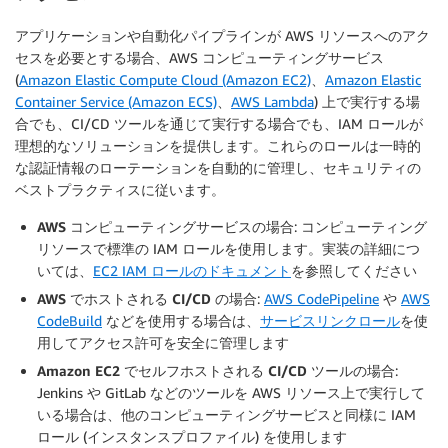
アプリケーションや自動化パイプラインが AWS リソースへのアク
セスを必要とする場合、AWS コンピューティングサービス
(
Amazon Elastic Compute Cloud (Amazon EC2)
、
Amazon Elastic
Container Service (Amazon ECS)
、
AWS Lambda
) 上で実行する場
合でも、CI/CD ツールを通じて実行する場合でも、IAM ロールが
理想的なソリューションを提供します。これらのロールは一時的
な認証情報のローテーションを自動的に管理し、セキュリティの
ベストプラクティスに従います。
AWS コンピューティングサービスの場合
: コンピューティング
リソースで標準の IAM ロールを使用します。実装の詳細につ
いては、
EC2 IAM ロールのドキュメント
を参照してください
AWS でホストされる CI/CD の場合
:
AWS CodePipeline
や
AWS
CodeBuild
などを使用する場合は、
サービスリンクロール
を使
用してアクセス許可を安全に管理します
Amazon EC2 でセルフホストされる CI/CD ツールの場合
:
Jenkins や GitLab などのツールを AWS リソース上で実行して
いる場合は、他のコンピューティングサービスと同様に IAM
ロール (インスタンスプロファイル) を使用します