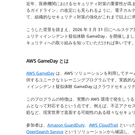
近年、医療機関におけるセキュリティ対策の重要性が高
るガイドライン」の改定にも見られるように、電子カル
て、組織的なセキュリティ対策の強化がこれまで以上に
こうした背景を踏まえ、2026 年 3 月 31 日にヘルス
ュリティインシデント疑似体験 GameDay」を開催し
キュリティへの取り組みを知っていただければ幸いです
AWS GameDay とは
AWS GameDay
は、AWS ソリューションを利用してチー
供するユニークなトレーニングプログラムです。実践的
ィインシデント疑似体験 GameDay はクラウドセキ
このプログラムの特徴は、実際の AWS 環境で発生し
ムとなって対応するという点です。例えば、不正アクセ
処など、現実世界で直面する可能性のある様々なセキュ
参加者は、
Amazon GuardDuty
、
AWS CloudTrail
といった
OpenSearch Service
というソリューションから確認し、