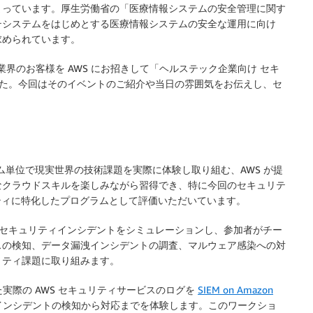
まっています。厚生労働省の「医療情報システムの安全管理に関す
テシステムをはじめとする医療情報システムの安全な運用に向け
求められています。
ケア業界のお客様を AWS にお招きして「ヘルステック企業向け セキ
ました。今回はそのイベントのご紹介や当日の雰囲気をお伝えし、セ
。
ム単位で現実世界の技術課題を実際に体験し取り組む、AWS が提
なクラウドスキルを楽しみながら習得でき、特に今回のセキュリテ
ュリティに特化したプログラムとして評価いただいています。
うるセキュリティインシデントをシミュレーションし、参加者がチー
スの検知、データ漏洩インシデントの調査、マルウェア感染への対
リティ課題に取り組みます。
実際の AWS セキュリティサービスのログを
SIEM on Amazon
インシデントの検知から対応までを体験します。このワークショ