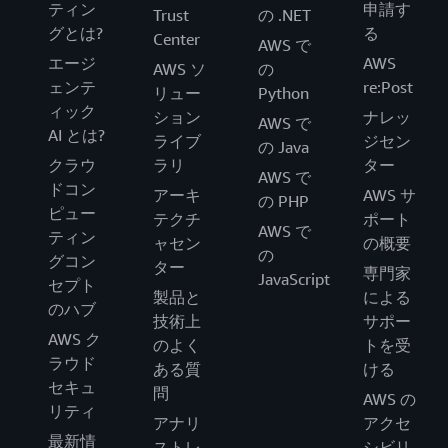
ティン
申請す
Trust
の .NET
グとは?
る
Center
AWS で
エージ
AWS
AWS ソ
の
ェンテ
re:Post
リュー
Python
ィック
ション
ナレッ
AWS で
AI とは?
ライブ
ジセン
の Java
クラウ
ラリ
ター
AWS で
ドコン
アーキ
AWS サ
の PHP
ピュー
テクチ
ポート
AWS で
ティン
ャセン
の概要
の
グコン
ター
専門家
JavaScript
セプト
製品と
による
のハブ
技術上
サポー
AWS ク
のよく
トを受
ラウド
ある質
ける
セキュ
問
AWS の
リティ
アナリ
アクセ
最新情
ストレ
シビリ