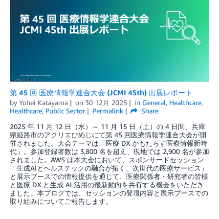
第 45 回 医療情報学連合大会 (JCMI 45th) 出展レポート
by
Yohei Katayama
on
30 12月 2025
in
General
,
Healthcare
,
Healthcare
,
Public Sector
Permalink
Share
2025 年 11 月 12 日（水）～ 11 月 15 日（土）の 4 日間、兵庫
県姫路市のアクリエひめじにて第 45 回医療情報学連合大会が開
催されました。大会テーマは「医療 DX がもたらす医療情報新時
代」。参加登録者数は 3,800 名を超え、現地では 2,900 名が参加
されました。AWS は本大会において、スポンサードセッション
「生成AIとヘルステックの融合が拓く、次世代の医療サービス」
と展示ブースでの情報提供を通じて、医療関係者・研究者の皆様
と医療 DX と生成 AI 活用の最新動向を共有する機会をいただき
ました。本ブログでは、セッションの登壇内容と展示ブースでの
取り組みについてご報告します。