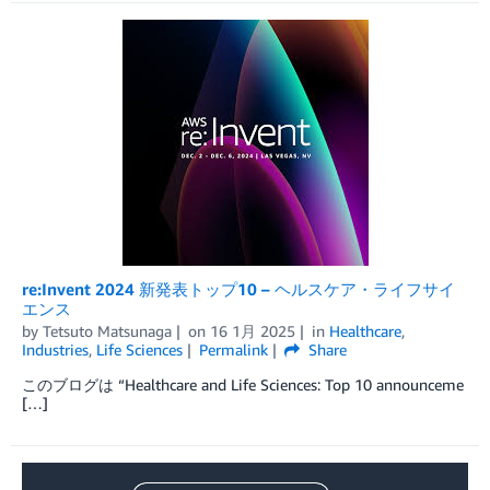
re:Invent 2024 新発表トップ10 – ヘルスケア・ライフサイ
エンス
by
Tetsuto Matsunaga
on
16 1月 2025
in
Healthcare
,
Industries
,
Life Sciences
Permalink
Share
このブログは “Healthcare and Life Sciences: Top 10 announceme
[…]