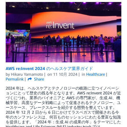
AWS re:Invent 2024 のヘルスケア業界ガイド
by
Hikaru Yamamoto
on
11 10月 2024
in
Healthcare
Permalink
Share
2024 年は、ヘルスケアとテクノロジーの岐路に立つイノベーシ
ョンにとって歴史の残る年となります。AWS re:Invent 2024 が近
づくにつれ、業界のパイオニアと AWS の専門家が、生成 AI、機
械学習、高度なデータ戦略によって促進されるテクノロジー、ユ
ースケース、ブレークスルーを紹介する態勢を整えています。
2024 年 12 月 2 日から 6 日にかけてラスベガスで開催される今
年のカンファレンスは、何百ものセッションにわたる豊富な知識
を提供します。「2024 年：生成 AI の成果の年」をテーマにした
Healthcare and Life Sciences (HLS) industry track では、