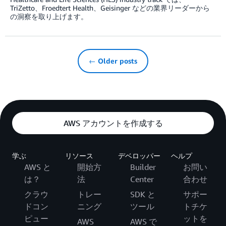
TriZetto、Froedtert Health、Geisinger などの業界リーダーから
の洞察を取り上げます。
← Older posts
AWS アカウントを作成する
学ぶ
リソース
デベロッパー
ヘルプ
AWS と
開始方
Builder
お問い
は？
法
Center
合わせ
クラウ
トレー
SDK と
サポー
ドコン
ニング
ツール
トチケ
ピュー
ットを
AWS
AWS で