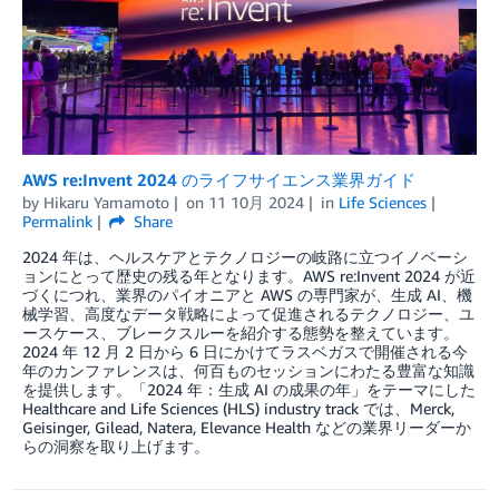
AWS re:Invent 2024 のライフサイエンス業界ガイド
by
Hikaru Yamamoto
on
11 10月 2024
in
Life Sciences
Permalink
Share
2024 年は、ヘルスケアとテクノロジーの岐路に立つイノベーシ
ョンにとって歴史の残る年となります。AWS re:Invent 2024 が近
づくにつれ、業界のパイオニアと AWS の専門家が、生成 AI、機
械学習、高度なデータ戦略によって促進されるテクノロジー、ユ
ースケース、ブレークスルーを紹介する態勢を整えています。
2024 年 12 月 2 日から 6 日にかけてラスベガスで開催される今
年のカンファレンスは、何百ものセッションにわたる豊富な知識
を提供します。「2024 年：生成 AI の成果の年」をテーマにした
Healthcare and Life Sciences (HLS) industry track では、Merck,
Geisinger, Gilead, Natera, Elevance Health などの業界リーダーか
らの洞察を取り上げます。