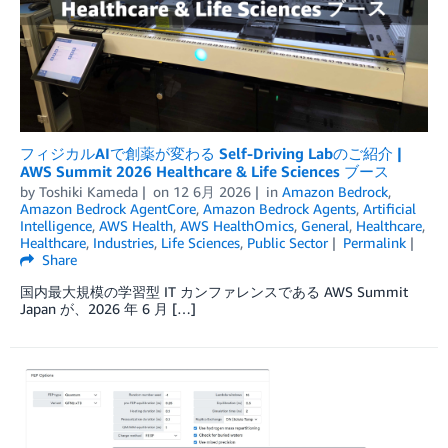
フィジカルAIで創薬が変わる Self-Driving Labのご紹介 |
AWS Summit 2026 Healthcare & Life Sciences ブース
by
Toshiki Kameda
on
12 6月 2026
in
Amazon Bedrock
,
Amazon Bedrock AgentCore
,
Amazon Bedrock Agents
,
Artificial
Intelligence
,
AWS Health
,
AWS HealthOmics
,
General
,
Healthcare
,
Healthcare
,
Industries
,
Life Sciences
,
Public Sector
Permalink
Share
国内最大規模の学習型 IT カンファレンスである AWS Summit
Japan が、2026 年 6 月 […]