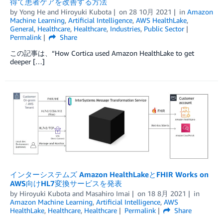
得て患者ケアを改善する方法
by
Yong He
and
Hiroyuki Kubota
on
28 10月 2021
in
Amazon
Machine Learning
,
Artificial Intelligence
,
AWS HealthLake
,
General
,
Healthcare
,
Healthcare
,
Industries
,
Public Sector
Permalink
Share
この記事は、“How Cortica used Amazon HealthLake to get
deeper […]
インターシステムズ Amazon HealthLakeとFHIR Works on
AWS向けHL7変換サービスを発表
by
Hiroyuki Kubota
and
Masahiro Imai
on
18 8月 2021
in
Amazon Machine Learning
,
Artificial Intelligence
,
AWS
HealthLake
,
Healthcare
,
Healthcare
Permalink
Share