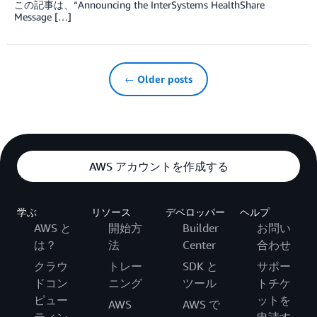
この記事は、“Announcing the InterSystems HealthShare
Message […]
← Older posts
AWS アカウントを作成する
学ぶ
リソース
デベロッパー
ヘルプ
AWS と
開始方
Builder
お問い
は？
法
Center
合わせ
クラウ
トレー
SDK と
サポー
ドコン
ニング
ツール
トチケ
ピュー
ットを
AWS
AWS で
ティン
申請す