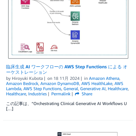
臨床生成 AI ワークフローの AWS Step Functions による オ
ーケストレーション
by
Hiroyuki Kubota
on
18 11月 2024
in
Amazon Athena
,
Amazon Bedrock
,
Amazon DynamoDB
,
AWS HealthLake
,
AWS
Lambda
,
AWS Step Functions
,
General
,
Generative AI
,
Healthcare
,
Healthcare
,
Industries
Permalink
Share
この記事は、“Orchestrating Clinical Generative AI Workflows U
[…]