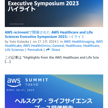
AWS re:Inventで開催された AWS Healthcare and Life
Sciences Executive Symposium 2023ハイライト
by
Yuto Kataoka
on
21 2月 2024
in
AWS HealthImaging
,
AWS
HealthLake
,
AWS HealthOmics
,
General
,
Healthcare
,
Healthcare
,
Life Sciences
Permalink
Share
この記事は “Highlights from the AWS Healthcare and Life Scie
[…]