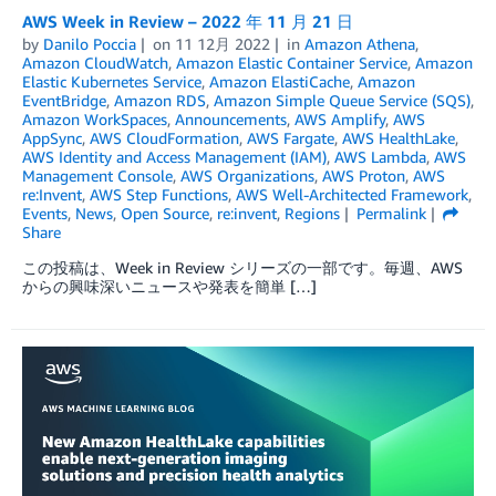
AWS Week in Review – 2022 年 11 月 21 日
by
Danilo Poccia
on
11 12月 2022
in
Amazon Athena
,
Amazon CloudWatch
,
Amazon Elastic Container Service
,
Amazon
Elastic Kubernetes Service
,
Amazon ElastiCache
,
Amazon
EventBridge
,
Amazon RDS
,
Amazon Simple Queue Service (SQS)
,
Amazon WorkSpaces
,
Announcements
,
AWS Amplify
,
AWS
AppSync
,
AWS CloudFormation
,
AWS Fargate
,
AWS HealthLake
,
AWS Identity and Access Management (IAM)
,
AWS Lambda
,
AWS
Management Console
,
AWS Organizations
,
AWS Proton
,
AWS
re:Invent
,
AWS Step Functions
,
AWS Well-Architected Framework
,
Events
,
News
,
Open Source
,
re:invent
,
Regions
Permalink
Share
この投稿は、Week in Review シリーズの一部です。毎週、AWS
からの興味深いニュースや発表を簡単 […]