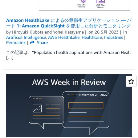
Amazon HealthLake による公衆衛生アプリケーション — パ
ート 1: Amazon QuickSight を使用した分析とモニタリング
by
Hiroyuki Kubota
and
Yohei Katayama
on
26 5月 2023
in
Artificial Intelligence
,
AWS HealthLake
,
Healthcare
,
Industries
Permalink
Share
この記事は、“Population health applications with Amazon Healt
[…]