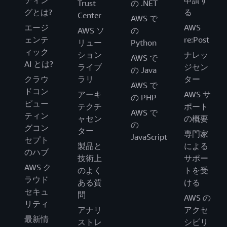
Trust
の .NET
グとは?
る
Center
AWS で
エージ
AWS
AWS ソ
の
ェンテ
re:Post
リュー
Python
ィック
ション
ナレッ
AWS で
AI とは?
ライブ
ジセン
の Java
クラウ
ラリ
ター
AWS で
ドコン
アーキ
AWS サ
の PHP
ピュー
テクチ
ポート
AWS で
ティン
ャセン
の概要
の
グコン
ター
専門家
JavaScript
セプト
製品と
による
のハブ
技術上
サポー
AWS ク
のよく
トを受
ラウド
ある質
ける
セキュ
問
AWS の
リティ
アナリ
アクセ
最新情
ストレ
シビリ