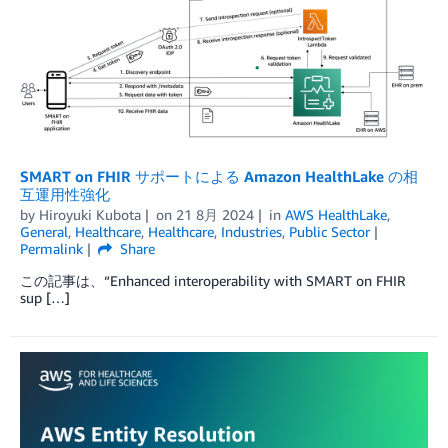
SMART on FHIR サポートによる Amazon HealthLake の相
互運用性強化
by
Hiroyuki Kubota
on
21 8月 2024
in
AWS HealthLake
,
General
,
Healthcare
,
Healthcare
,
Industries
,
Public Sector
Permalink
Share
この記事は、“Enhanced interoperability with SMART on FHIR
sup […]