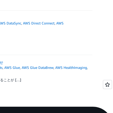
AWS DataSync
,
AWS Direct Connect
,
AWS
らせ
ts
,
AWS Glue
,
AWS Glue DataBrew
,
AWS HealthImaging
,
なることが […]