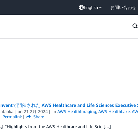
English
お問い合わせ
:Inventで開催された AWS Healthcare and Life Sciences Execut
Kataoka
on
21 2月 2024
in
AWS HealthImaging
,
AWS HealthLake
,
AW
Permalink
Share
ighlights from the AWS Healthcare and Life Scie […]