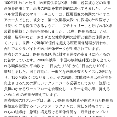
100年以上にわたり、医療提供者はX線、MRI、超音波などの医用
画像を使用して、患者の内部を非侵襲的に調べてきました。 ノー
ベル賞受賞者のマリー・キュリーは、医用画像の初期のパイオニ
アの一人でした。彼女は、第一次世界大戦中に戦場の外科医がよ
り良いケアを提供できるように、「プチキュリー」と呼ばれるX線
装置を搭載した車両を開発しました。 現在、医用画像は、がん、
外傷、脳卒中など、さまざまな健康状態の診断と観察に使用され
ています。世界中で毎年36億件を超える医用画像処理が行われ、
合計でエクサバイトの医用画像データが生成されています。
医療システムは、医用画像処理に対する需要の高まりに応えるの
に苦労しています。2008年以降、米国の放射線科医に割り当てら
れる画像検査の平均数は、1日あたり58件から1日あたり100件に
増加しました。同じ時期に、一般的な画像検査のサイズは2倍にな
り、150 MB近くになりました。その結果、放射線科医は生産性を
向上させるための新しいテクノロジーを必要としており、読影に
負担のかかるワークフローを合理化し、エラーを最小限に抑える
ために AI の使用が増えています。
医療機関のITグループは、新しい医用画像検査や保管された医用画
像検査を管理するインフラストラクチャに、責任を持ちます。こ
れらの組織は、急速に増え続ける画像保管を、通常はオンプレミ