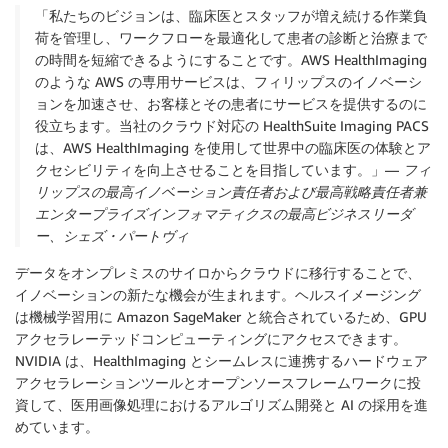
「私たちのビジョンは、臨床医とスタッフが増え続ける作業負
荷を管理し、ワークフローを最適化して患者の診断と治療まで
の時間を短縮できるようにすることです。AWS HealthImaging
のような AWS の専用サービスは、フィリップスのイノベーシ
ョンを加速させ、お客様とその患者にサービスを提供するのに
役立ちます。当社のクラウド対応の HealthSuite Imaging PACS
は、AWS HealthImaging を使用して世界中の臨床医の体験とア
クセシビリティを向上させることを目指しています。」—
フィ
リップスの最高イノベーション責任者および最高戦略責任者兼
エンタープライズインフォマティクスの最高ビジネスリーダ
ー、シェズ・パートヴィ
データをオンプレミスのサイロからクラウドに移行することで、
イノベーションの新たな機会が生まれます。ヘルスイメージング
は機械学習用に Amazon SageMaker と統合されているため、GPU
アクセラレーテッドコンピューティングにアクセスできます。
NVIDIA は、HealthImaging とシームレスに連携するハードウェア
アクセラレーションツールとオープンソースフレームワークに投
資して、医用画像処理におけるアルゴリズム開発と AI の採用を進
めています。