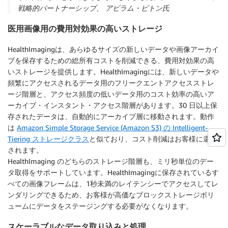
戦略的パートナーシップ、 アビラム・ビトン氏
医用画像用の費用対効果の高いストレージ
HealthImagingは、あらゆるサイズの新しいデータや画像アーカイ
ブを保存するための総所有コストを削減できる、費用対効果の高
いストレージを提供します。HealthImagingには、新しいデータや
頻繁にアクセスされるデータ用のフリークエントアクセスストレ
ージ階層と、アクセス頻度の低いデータ用のコスト効率の高いア
ーカイブ・インスタント・アクセス階層があります。30 日以上保
存されたデータは、自動的にアーカイブ層に移動されます。動作
は
Amazon Simple Storage Service (Amazon S3) の Intelligent-
Tiering ストレージクラス
と似ており、コスト削減はお客様に還元
されます。
HealthImaging のどちらのストレージ階層も、ミリ秒単位のデー
タ取得をサポートしています。HealthImagingに保存されているす
べての画像フレームは、1秒未満のレイテンシーでアクセスしてレ
ンダリングできるため、お客様が高価なブロックストレージボリ
ュームにデータをステージングする必要がなくなります。
スケーラブルなデータ取り込みと処理