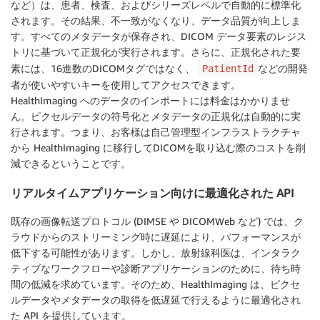
など）は、患者、検査、およびシリーズレベルで自動的に標準化
されます。その結果、不一致がなくなり、データ品質が向上しま
す。すべてのメタデータが保存され、DICOM データ要素のレジス
トリに基づいて正規化が実行されます。さらに、正規化された要
素には、16進数のDICOMタグではなく、
などの開発
PatientId
者が使いやすいキーを使用してアクセスできます。
HealthImaging へのデータのインポートには料金はかかりませ
ん。ピクセルデータの符号化とメタデータの正規化は自動的に実
行されます。つまり、お客様は自己管理型インフラストラクチャ
から HealthImaging に移行してDICOMを取り込む際のコストを削
減できるということです。
リアルタイムアプリケーション向けに最適化された API
既存の画像転送プロトコル (DIMSE や DICOMWeb など) では、ク
ラウドからのストリーミング時に遅延により、パフォーマンスが
低下する可能性があります。しかし、放射線科医は、インタラク
ティブなワークフローや診断アプリケーションのために、待ち時
間の低減を求めています。そのため、HealthImaging は、ピクセ
ルデータやメタデータの取得を低遅延で行えるように最適化され
た API を提供しています。