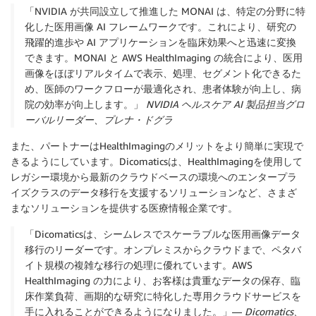
「NVIDIA が共同設立して推進した MONAI は、特定の分野に特
化した医用画像 AI フレームワークです。これにより、研究の
飛躍的進歩や AI アプリケーションを臨床効果へと迅速に変換
できます。MONAI と AWS HealthImaging の統合により、医用
画像をほぼリアルタイムで表示、処理、セグメント化できるた
め、医師のワークフローが最適化され、患者体験が向上し、病
院の効率が向上します。」
NVIDIA ヘルスケア AI 製品担当グロ
ーバルリーダー、プレナ・ドグラ
また、パートナーはHealthImagingのメリットをより簡単に実現で
きるようにしています。Dicomaticsは、HealthImagingを使用して
レガシー環境から最新のクラウドベースの環境へのエンタープラ
イズクラスのデータ移行を支援するソリューションなど、さまざ
まなソリューションを提供する医療情報企業です。
「Dicomaticsは、シームレスでスケーラブルな医用画像データ
移行のリーダーです。オンプレミスからクラウドまで、ペタバ
イト規模の複雑な移行の処理に優れています。AWS
HealthImaging の力により、お客様は貴重なデータの保存、臨
床作業負荷、画期的な研究に特化した専用クラウドサービスを
手に入れることができるようになりました。」—
Dicomatics、