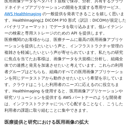
医用画像データをペタバイト規模で保存、分析、共有するクラウ
ドネイティブアプリケーションの開発を支援する専用サービス、
AWS HealthImaging
の一般提供を発表できることを嬉しく思いま
す。HealthImagingは DICOM P10 形式（訳註：DICOMが規定した
バイナリフォーマット）でデータを取り込みます。低レイテンシ
ーの検索と専用ストレージのための API を提供します。
医療機関のお客様からは、医療チームに最高の医用画像アプリケ
ーションを提供したいという声と、インフラストラクチャ管理の
複雑さを軽減したいという声が寄せられています。私たちの研究
に焦点を当てたお客様は、画像データを大規模に分析し、組織全
体での連携と発見を加速させたいと考えています。これらの利用
者グループはどちらも、組織のすべての医用画像アプリケーショ
ンを同じデータストアから動作させたいという希望を示していま
す。クラウドはこうした利用者のニーズに応えるのに役立ちま
す。HealthImaging を使用すると、医用画像アプリケーションや
研究ソリューションを提供する AWS パートナーのような開発者
は、インフラストラクチャについて心配することなく、こうした
利用者の課題に取り組むことに集中できます。
医療提供と研究における医用画像の拡大