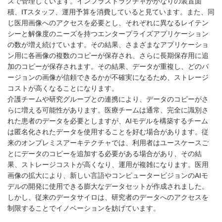
スで管理しています。インフラストラクチャがかなりの装置面
積、ITスタッフ、運用予算を消費していると見ています。また、同
じ医用画像へのアクセスを必要とし、それぞれに異なるレイテン
シーと解像度のニーズを持つエンタープライズアプリケーション
の数が増え続けています。その結果、さまざまなアプリケーショ
ン用に各画像の複数のコピーが保存され、さらに長期保存用に追
加のコピーが保存されます。その結果、データが重複し、どのバ
ージョンの画像が信頼できるかが不確実になるため、ストレージ
コストが高くなることになります。
介護チームや研究グループとの連携により、データのコピーがさ
らに増える可能性があります。医療チームは通常、完全に識別さ
れた患者のデータを必要としますが、AIモデルを構築するチーム
は匿名化されたデータを使用することを好む場合があります。従
来のオンプレミスアーキテクチャでは、利用者はユースケースご
とにデータのコピーを追加する必要がある場合があり、その結
果、ストレージコストが高くなり、運用が複雑になります。医用
画像の拡大により、新しい言語やコンピュータービジョンのAIモ
デルの開発に使用できる膨大なデータセットが作成されました。
しかし、従来のデータサイロは、研究者のデータへのアクセスを
制限することでイノベーションを妨げています。