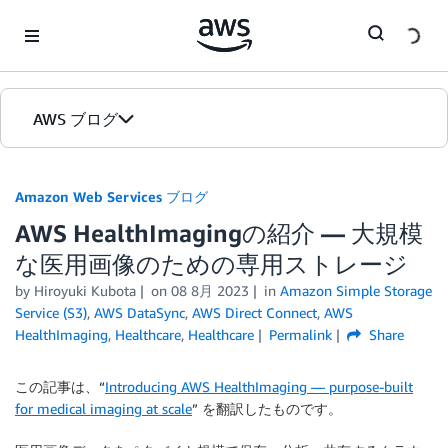
Skip to Main Content
AWS ブログ
ホーム
Amazon Web Services ブログ
AWS HealthImagingの紹介 — 大規模
カテゴリ
な医用画像のための専用ストレージ
エディション
by
Hiroyuki Kubota
on
08 8月 2023
in
Amazon Simple Storage
Service (S3)
,
AWS DataSync
,
AWS Direct Connect
,
AWS
HealthImaging
,
Healthcare
,
Healthcare
Permalink
Share
この記事は、“
Introducing AWS HealthImaging — purpose-built
for medical imaging at scale
” を翻訳したものです。