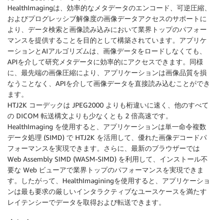
HealthImagingは、効率的なメタデータのエンコード、可逆圧縮、
およびプログレッシブ解像度の画像データアクセスのサポートに
より、データ検索と画像読み込みにおいて業界トップのパフォー
マンスを提供することを目的として構築されています。アプリケ
ーションとAIアルゴリズムは、画像データをロードしなくても、
APIを介して研究メタデータに効率的にアクセスできます。同様
に、最先端の画像圧縮により、アプリケーションは画像品質を損
なうことなく、APIを介して画像データを直接読み込むことができ
ます。
HTJ2K コーデックは JPEG2000 よりも桁違いに速く、他のすべて
の DICOM 転送構文よりも少なくとも 2 倍高速です。
HealthImaging を使用すると、アプリケーションは単一命令複数
データ処理 (SIMD) で HTJ2K を活用して、優れた画像デコードパ
フォーマンスを実現できます。さらに、最新のブラウザーでは
Web Assembly SIMD (WASM-SIMD) を利用して、インストール不
要な Web ビューアで業界トップのパフォーマンスを実現できま
す。したがって、HealthImaginingを使用すると、アプリケーショ
ンは最も要求の厳しいインタラクティブなユースケースを満たす
レイテンシーでデータを取得および転送できます。