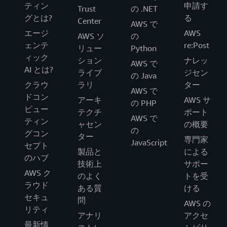
ティン
申請す
Trust
の .NET
グとは?
る
Center
AWS で
エージ
AWS
AWS ソ
の
ェンテ
re:Post
リュー
Python
ィック
ション
ナレッ
AWS で
AI とは?
ライブ
ジセン
の Java
クラウ
ラリ
ター
AWS で
ドコン
アーキ
AWS サ
の PHP
ピュー
テクチ
ポート
AWS で
ティン
ャセン
の概要
の
グコン
ター
専門家
JavaScript
セプト
製品と
による
のハブ
技術上
サポー
AWS ク
のよく
トを受
ラウド
ある質
ける
セキュ
問
AWS の
リティ
アナリ
アクセ
最新情