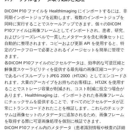
DICOM P10 ファイルを HealthImaging にインポートするには、非
同期インポートジョブを起動します。複数のインポートジョブを
同時に実行することでスケールアップできます。個々のDICOM
P10ファイルは画像フレームとしてインポートされ、患者、研究、
およびシリーズレベルで一貫したメタデータを含む画像セットに
自動的に整理されます。コピーおよび更新 API を使用すると、特
定のワークフローで必要とされるイメージセットを簡単に管理で
きます。
各DICOM P10ファイルのピクセルデータは、効率的な可逆圧縮と
解像度スケーラビリティを提供する最先端の画像圧縮コーデック
であるハイスループットJPEG 2000（HTJ2K）としてエンコードさ
れます。大量のアーカイブをお持ちのお客様は、HTJ2K を使用す
ることでストレージ容量が削減され、コスト削減に役立つ場合が
あります。HealthImaging は、インポートされた各画像フレーム
にチェックサムを提供することで、すべてのピクセルデータが正
常にトランスコードされたことを検証します。これらのチェック
サムは画像セットのメタデータに追加されるため、画像フレーム
を取得する際に可逆画像処理を個別に検証できます。
DICOM P10ファイル内のメタデータ（患者識別情報や検査の詳細