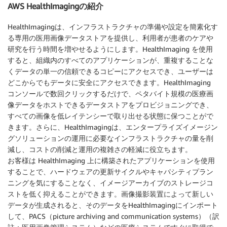
AWS HealthImagingの紹介
HealthImagingは、インフラストラクチャの準備や設定を簡素化す
る専用の医用画像データストアを提供し、利用者が患者のケアや
研究を行う時間を増やせるようにします。HealthImaging を使用
すると、組織内のすべてのアプリケーションが、重複することな
くデータの単一の信頼できるコピーにアクセスでき、ユーザーは
どこからでもデータに安全にアクセスできます。HealthImaging
コンソールで数回クリックするだけで、ペタバイト規模の医療画
像データをホストできるデータストアをプロビジョニングでき、
すべての画像を低レイテンシーで取り出せる状態に保つことがで
きます。さらに、HealthImagingは、エンタープライズイメージン
グソリューションの運用に必要なインフラストラクチャの量を削
減し、コストの削減と運用の複雑さの軽減に役立ちます。
お客様は HealthImaging 上に構築されたアプリケーションを使用
することで、ハードウェアの更新サイクルやキャパシティプラン
ニングを気にすることなく、イメージアーカイブのストレージコ
ストを低く抑えることができます。画像撮影装置によって新しい
データが生成されると、そのデータをHealthImagingにインポート
して、PACS（picture archiving and communication systems）（訳