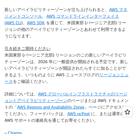
新しいアベイラビリティーゾーンが立ち上げられると、
AWS マネ
ジメントコンソール
、
AWS コマンドラインインターフェイス
(AWS CLI)
、
AWS SDK
を通じて、米国東部 (バージニア北部) リー
ジョンの他のアベイラビリティーゾーンとあわせて利用できるよ
うになります。
引き続きご期待ください
米国東部 (バージニア北部) リージョンのこの新しいアベイラビリ
ティーゾーンは、2026 年に一般提供が開始される予定です。新し
いアベイラビリティーゾーンが開設されたらすぐに知ることがで
きるよう、いつものように AWS ニュースブログの
リージョンニュ
ース
をご確認ください。
詳細については、
AWS グローバルインフラストラクチャのリージ
ョンとアベイラビリティーゾーン
のページまたは AWS ドキュメン
トの「
AWS Regions and Availability Zones
」ページにアクセスし
てください。フィードバックは、
AWS re:Post
に、または通常の
AWS サポートの連絡先を通じてお寄せください。
–
Channy