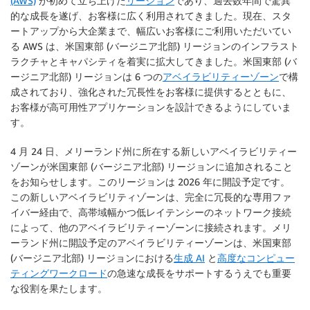
(AWS)
が初めて立ち上げた
リージョン
であり、過去数年間で驚異
的な成長を遂げ、お客様に広く利用されてきました。現在、スタ
ートアップから大企業まで、幅広いお客様にご利用いただいてい
る AWS は、米国東部 (バージニア北部) リージョンのインフラスト
ラクチャとキャパシティを着実に拡大してきました。米国東部 (バ
ージニア北部) リージョンは 6 つの
アベイラビリティーゾーン
で構
成されており、強化された冗長性をお客様に提供するとともに、
お客様が高可用性アプリケーションを設計できるようにしていま
す。
4 月 24 日、メリーランド州に所在する新しいアベイラビリティー
ゾーンが米国東部 (バージニア北部) リージョンに追加されること
をお知らせします。このリージョンは 2026 年に開設予定です。
この新しいアベイラビリティゾーンは、完全に冗長的な専用ファ
イバー経由で、高帯域幅かつ低レイテンシーのネットワーク接続
によって、他のアベイラビリティーゾーンに接続されます。メリ
ーランド州に開設予定のアベイラビリティーゾーンは、米国東部
(バージニア北部) リージョンにおける
生成 AI
と
高度なコンピュー
ティングワークロード
の急速な成長をサポートするうえでも重要
な役割を果たします。