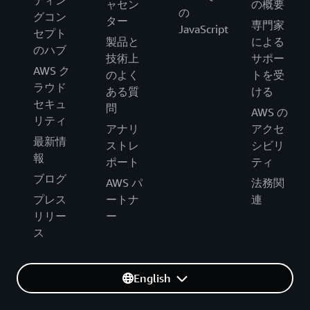
ティン
ャセン
の概要
の
グコン
ター
専門家
JavaScript
セプト
製品と
による
のハブ
技術上
サポー
AWS ク
のよく
トを受
ラウド
ある質
ける
セキュ
問
AWS の
リティ
アナリ
アクセ
最新情
ストレ
シビリ
報
ポート
ティ
ブログ
AWS パ
法務関
プレス
ートナ
連
リリー
ー
ス
English