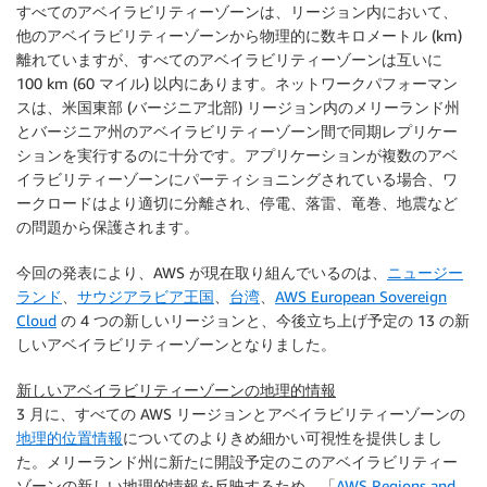
すべてのアベイラビリティーゾーンは、リージョン内において、
他のアベイラビリティーゾーンから物理的に数キロメートル (km)
離れていますが、すべてのアベイラビリティーゾーンは互いに
100 km (60 マイル) 以内にあります。ネットワークパフォーマン
スは、米国東部 (バージニア北部) リージョン内のメリーランド州
とバージニア州のアベイラビリティーゾーン間で同期レプリケー
ションを実行するのに十分です。アプリケーションが複数のアベ
イラビリティーゾーンにパーティショニングされている場合、ワ
ークロードはより適切に分離され、停電、落雷、竜巻、地震など
の問題から保護されます。
今回の発表により、AWS が現在取り組んでいるのは、
ニュージー
ランド
、
サウジアラビア王国
、
台湾
、
AWS European Sovereign
Cloud
の 4 つの新しいリージョンと、今後立ち上げ予定の 13 の新
しいアベイラビリティーゾーンとなりました。
新しいアベイラビリティーゾーンの地理的情報
3 月に、すべての AWS リージョンとアベイラビリティーゾーンの
地理的位置情報
についてのよりきめ細かい可視性を提供しまし
た。メリーランド州に新たに開設予定のこのアベイラビリティー
ゾーンの新しい地理的情報を反映するため、「
AWS Regions and