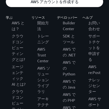
AWS アカウントを作成する
学ぶ
リソース
デベロッパー
ヘルプ
AWS と
開始方
Builder
お問い
は？
法
Center
合わせ
クラウ
トレー
SDK と
サポー
ドコン
ニング
ツール
トチケ
ピュー
ットを
AWS
AWS で
ティン
申請す
Trust
の .NET
グとは?
る
Center
AWS で
エージ
AWS
AWS ソ
の
ェンテ
re:Post
リュー
Python
ィック
ション
ナレッ
AWS で
AI とは?
ライブ
ジセン
の Java
クラウ
ラリ
ター
AWS で
ドコン
アーキ
AWS サ
の PHP
ピュー
テクチ
ポート
AWS で