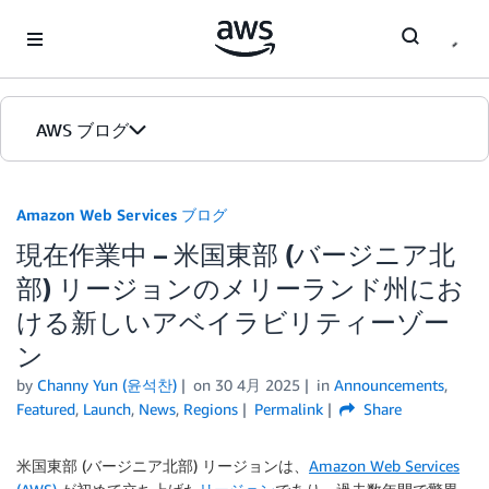
Skip to Main Content
AWS ブログ
ホーム
Amazon Web Services ブログ
現在作業中 – 米国東部 (バージニア北
カテゴリ
部) リージョンのメリーランド州にお
エディション
ける新しいアベイラビリティーゾー
ン
by
Channy Yun (윤석찬)
on
30 4月 2025
in
Announcements
,
Featured
,
Launch
,
News
,
Regions
Permalink
Share
米国東部 (バージニア北部) リージョンは、
Amazon Web Services