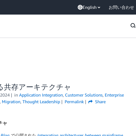
English
お問い合わせ
る共存アーキテクチャ
 2024
in
Application Integration
,
Customer Solutions
,
Enterprise
,
Migration
,
Thought Leadership
Permalink
Share
チャ
 Blog
で公開された
Integration architectures between mainframe