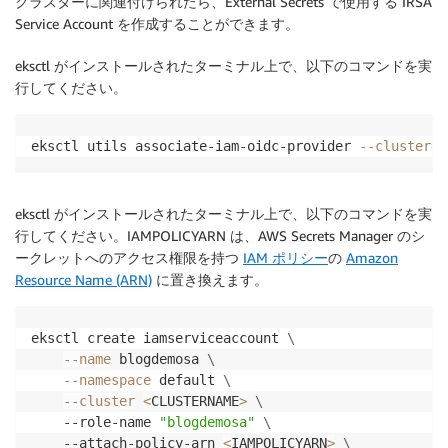
クラスターに関連付けられたら、External Secrets で使用する IRSA
Service Account を作成することができます。
eksctl がインストールされたターミナル上で、以下のコマンドを実
行してください。
eksctl utils associate-iam-oidc-provider 
--cluster
=
<
eksctl がインストールされたターミナル上で、以下のコマンドを実
行してください。IAMPOLICYARN は、AWS Secrets Manager のシ
ークレットへのアクセス権限を持つ
IAM ポリシー
の
Amazon
Resource Name (ARN)
に置き換えます。
eksctl create iamserviceaccount 
\
--name
 blogdemosa 
\
--namespace
 default 
\
--cluster
<
CLUSTERNAME
>
\
    --role-name 
"blogdemosa"
\
    --attach-policy-arn 
<
IAMPOLICYARN
>
\