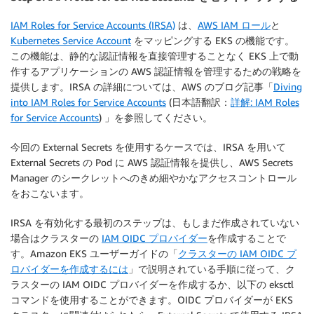
IAM Roles for Service Accounts (IRSA)
は、
AWS IAM ロール
と
Kubernetes
Service Account
をマッピングする EKS の機能です。
この機能は、静的な認証情報を直接管理することなく EKS 上で動
作するアプリケーションの AWS 認証情報を管理するための戦略を
提供します。IRSA の詳細については、AWS のブログ記事「
Diving
into IAM Roles for Service Accounts
(日本語翻訳：
詳解: IAM Roles
for Service Accounts
) 」を参照してください。
今回の External Secrets を使用するケースでは、IRSA を用いて
External Secrets の Pod に AWS 認証情報を提供し、AWS Secrets
Manager のシークレットへのきめ細やかなアクセスコントロール
をおこないます。
IRSA を有効化する最初のステップは、もしまだ作成されていない
場合はクラスターの
IAM OIDC プロバイダー
を作成することで
す。Amazon EKS ユーザーガイドの「
クラスターの IAM OIDC プ
ロバイダーを作成するには
」で説明されている手順に従って、ク
ラスターの IAM OIDC プロバイダーを作成するか、以下の eksctl
コマンドを使用することができます。OIDC プロバイダーが EKS