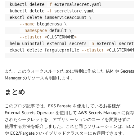
kubectl delete 
-f
 externalsecret.yaml

kubectl delete 
-f
 secretstore.yaml

eksctl delete iamserviceaccount 
\
--name
 blogdemosa 
\
--namespace
 default 
\
--cluster
<
CLUSTERNAME
>
helm uninstall external-secrets 
-n
 external-secrets

eksctl delete fargateprofile 
--cluster
<
CLUSTERNAME
>
また、このウォークスルーのために特別に作成した IAM や Secrets
Manager のリソースも削除します。
まとめ
このブログ記事では、EKS Fargate を使用しているお客様が
External Secrets Operator を使用して AWS Secrets Manager に保存
されたシークレットを、アプリケーションのコードを変更せずに
使用する方法を紹介しました。これと同じソリューションは、EC2
や EC2/Fargate のハイブリッドクラスターにも適用できます。