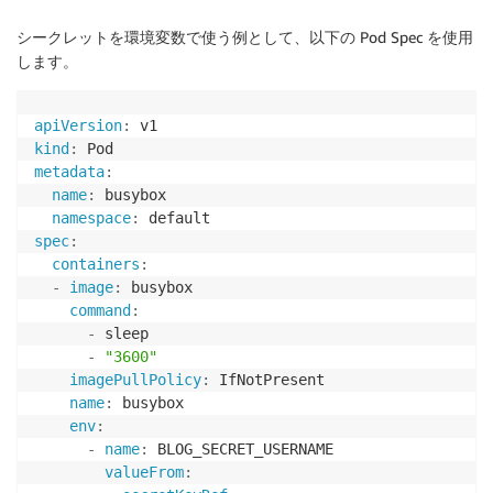
シークレットを環境変数で使う例として、以下の Pod Spec を使用
します。
apiVersion
:
kind
:
metadata
:
name
:
 busybox

namespace
:
spec
:
containers
:
-
image
:
 busybox

command
:
-
 sleep

-
"3600"
imagePullPolicy
:
 IfNotPresent

name
:
 busybox

env
:
-
name
:
 BLOG_SECRET_USERNAME

valueFrom
: