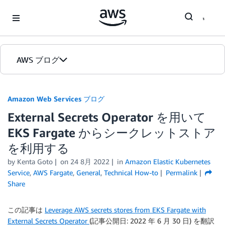
Skip to Main Content
AWS ブログ
ホーム
Amazon Web Services ブログ
External Secrets Operator を用いて
カテゴリ
EKS Fargate からシークレットストア
エディション
を利用する
by
Kenta Goto
on
24 8月 2022
in
Amazon Elastic Kubernetes
Service
,
AWS Fargate
,
General
,
Technical How-to
Permalink
Share
この記事は
Leverage AWS secrets stores from EKS Fargate with
External Secrets Operator
(記事公開日: 2022 年 6 月 30 日) を翻訳