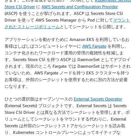
Store CSI Driver
に
AWS Secrets and Configuration Provider
(ASCP) を使うことが挙げられます。ASCP は Secrets Store CSI
Driver を使って AWS Secrets Manager から Pod に対して
マウント
されたストレージボリューム
としてシークレットを公開します。
アプリケーションを動かすために Amazon EKS を利用しているお
客様はしばしばコンピュートレイヤーに
AWS Fargate
を利用し、
コンテナ化されたワークロード運用の管理の複雑性を軽減しま
す。Secrets Store CSI を持つ ASCP は DaemonSet としてデプロイ
されます。現在のところ Fargate では DaemonSet はサポートされ
ていないため、AWS Fargate ノードを持つ EKS クラスターを持つ
お客様は、外部のシークレットを使用するために別の方法が必要
になります。
ひとつの選択肢はオープンソースの
External Secrets Operator
(External Secrets) プロジェクトです。External Secrets は Secrets
Store CSI Driver とは異なる方法でシークレットを管理します。ボ
リュームとしてシークレットをマウントする代わりに、External
Secrets は外部のシークレットストアからシークレットを読み取
り、Kubernetes コントロールプレーンによってネイティブな