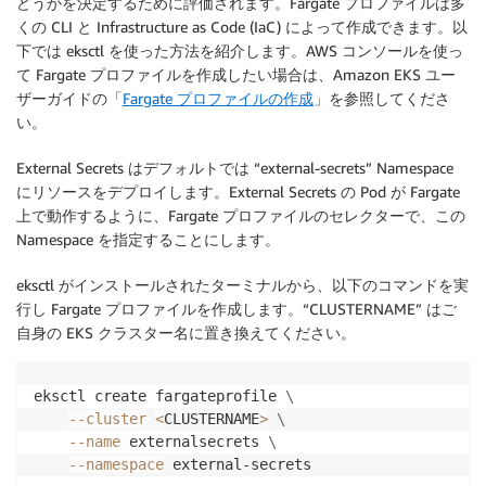
どうかを決定するために評価されます。Fargate プロファイルは多
くの CLI と Infrastructure as Code (IaC) によって作成できます。以
下では eksctl を使った方法を紹介します。AWS コンソールを使っ
て Fargate プロファイルを作成したい場合は、Amazon EKS ユー
ザーガイドの「
Fargate プロファイルの作成
」を参照してくださ
い。
External Secrets はデフォルトでは “external-secrets” Namespace
にリソースをデプロイします。External Secrets の Pod が Fargate
上で動作するように、Fargate プロファイルのセレクターで、この
Namespace を指定することにします。
eksctl がインストールされたターミナルから、以下のコマンドを実
行し Fargate プロファイルを作成します。“CLUSTERNAME” はご
自身の EKS クラスター名に置き換えてください。
eksctl create fargateprofile 
\
--cluster
<
CLUSTERNAME
>
\
--name
 externalsecrets 
\
--namespace
 external-secrets