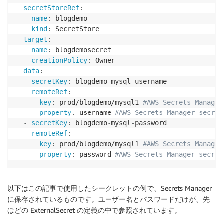
secretStoreRef
:
name
:
 blogdemo

kind
:
 SecretStore

target
:
name
:
 blogdemosecret

creationPolicy
:
 Owner

data
:
-
secretKey
:
 blogdemo
-
mysql
-
username

remoteRef
:
key
:
 prod/blogdemo/mysql1 
#AWS Secrets Manager
property
:
 username 
#AWS Secrets Manager secret
-
secretKey
:
 blogdemo
-
mysql
-
password

remoteRef
:
key
:
 prod/blogdemo/mysql1 
#AWS Secrets Manager
property
:
 password 
#AWS Secrets Manager secret
以下はこの記事で使用したシークレットの例で、Secrets Manager
に保存されているものです。ユーザー名とパスワードだけが、先
ほどの ExternalSecret の定義の中で参照されています。