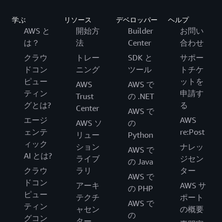
学ぶ
リソース
デベロッパー
ヘルプ
AWS と
開始方
Builder
お問い
は？
法
Center
合わせ
クラウ
トレー
SDK と
サポー
ドコン
ニング
ツール
トチケ
ピュー
ットを
AWS
AWS で
ティン
申請す
Trust
の .NET
グとは?
る
Center
AWS で
エージ
AWS
AWS ソ
の
ェンテ
re:Post
リュー
Python
ィック
ション
ナレッ
AWS で
AI とは?
ライブ
ジセン
の Java
クラウ
ラリ
ター
AWS で
ドコン
アーキ
AWS サ
の PHP
ピュー
テクチ
ポート
AWS で
ティン
ャセン
の概要
の
グコン
ター