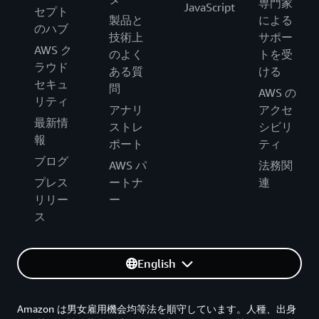
専門家
JavaScript
セプト
製品と
による
のハブ
技術上
サポー
AWS ク
のよく
トを受
ラウド
ある質
ける
セキュ
問
AWS の
リティ
アナリ
アクセ
最新情
ストレ
シビリ
報
ポート
ティ
ブログ
AWS パ
法務関
プレス
ートナ
連
リリー
ー
ス
English
Amazon は男女雇用機会均等法を順守しています。人種、出身