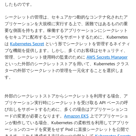
したものです。
シークレットの管理は、セキュアかつ動的なコンテナ化されたア
プリケーションを大規模に実行する上で、困難ではあるものの重
要な側面を持ちます。稼働するアプリケーションにシークレット
をセキュアに配布するニーズをサポートするために、Kubernetes
は
Kubernetes Secret
という形でシークレットを管理するネイティ
ブな機能を提供します。しかし、多くのお客様はセキュリティ、
管理、シークレット使用時の監査のために
AWS Secrets Manager
といった外部のシークレットストアを用いて、Kubernetes クラス
ターの外部でシークレットの管理を一元化することを選択しま
す。
外部のシークレットストアからシークレットを利用する場合、ア
プリケーション実行時にシークレットを受け取る API ベースの呼
び出しをサポートするために、多くの場合はアプリケーションコ
ードの変更が必要となります。
Amazon EKS
上でアプリケーショ
ンが動作している場合、Kubernetes の柔軟性を利用してアプリケ
ーションのコードを変更をせず Pod に直接シークレットを公開で
きます。これを達成する方法の一つの例として
Kubernetes Secrets