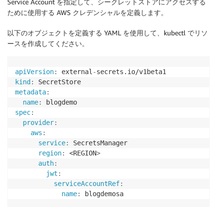
Service Account を指定して、シークレットストアにアクセスする
ために使用する AWS クレデンシャルを定義します。
以下のオブジェクトを定義する YAML を使用して、kubectl でリソ
ースを作成してください。
apiVersion
:
 external
-
kind
:
metadata
:
name
:
spec
:
provider
:
aws
:
service
:
 SecretsManager

region
:
 <REGION
>
auth
:
jwt
:
serviceAccountRef
:
name
:
 blogdemosa