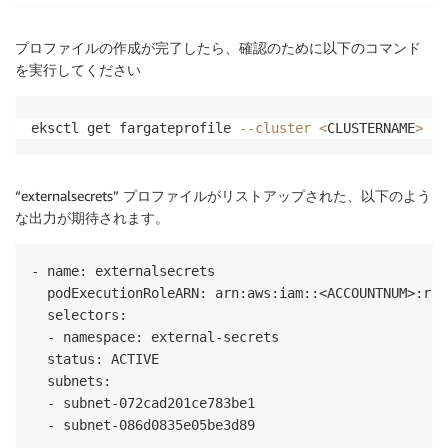
プロファイルの作成が完了したら、確認のために以下のコマンド
を実行してください
eksctl get fargateprofile 
--cluster
<
CLUSTERNAME
>
-o
“externalsecrets” プロファイルがリストアップされた、以下のよう
な出力が期待されます。
- name: externalsecrets

  podExecutionRoleARN: arn:aws:iam::<ACCOUNTNUM>:rol
  selectors:

  - namespace: external-secrets

  status: ACTIVE

  subnets:

  - subnet-072cad201ce783be1
