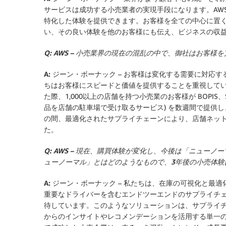
サービスは成功する小売業者の実現手段になります。AW
特化した体験を提供できます。お客様を全ての中心に置
い、その良い体験を他のお客様にも伝え、ビジネスの収
Q: AWS – 小売業界の現在の混乱の中で、御社はお
A: ジーン・ボーナック
– お客様は変化する需要に対応
ちはお客様にスピードと価値を提供することを重視していま
た際、1,000以上の店舗を持つ小売業のお客様が BOPIS
品を店舗の駐車場で受け取るサービス) を数週間で提供
の間、最適化されたサプライチェーンにより、店舗ネッ
た。
Q: AWS – 現在、購買体験が変化し、今後は「ニュ
ューノーマル」とはどのようなもので、3年後の小売体験
A: ジーン・ボーナック
– 私たちは、在庫の可視化と最
重要なドライバーを含むエンドツーエンドのサプライチ
待しています。このようなソリューションは、サプライチェ
からのインサイトやレコメンデーションを活用する単一