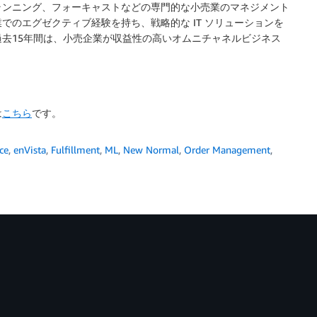
ランニング、フォーキャストなどの専門的な小売業のマネジメント
のエグゼクティブ経験を持ち、戦略的な IT ソリューションを
去15年間は、小売企業が収益性の高いオムニチャネルビジネス
は
こちら
です。
ce
,
enVista
,
Fulfillment
,
ML
,
New Normal
,
Order Management
,