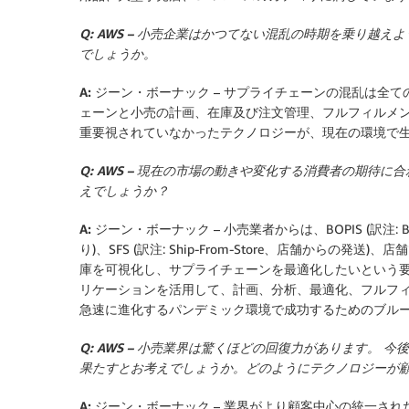
Q: AWS – 小売企業はかつてない混乱の時期を乗り
でしょうか。
A: ジーン・ボーナック
– サプライチェーンの混乱は全
ェーンと小売の計画、在庫及び注文管理、フルフィルメ
重要視されていなかったテクノロジーが、現在の環境で
Q: AWS – 現在の市場の動きや変化する消費者の期
えでしょうか？
A: ジーン・ボーナック
– 小売業者からは、BOPIS (訳注: Bu
り)、SFS (訳注: Ship-From-Store、店舗から
庫を可視化し、サプライチェーンを最適化したいという要
リケーションを活用して、計画、分析、最適化、フルフィ
急速に進化するパンデミック環境で成功するためのブル
Q: AWS – 小売業界は驚くほどの回復力があります。
果たすとお考えでしょうか。どのようにテクノロジーが
A: ジーン・ボーナック
– 業界がより顧客中心の統一さ