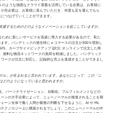
S のような強固なクラウド基盤を活用している企業は、お客様に
く小売企業は、お客様に喜んでいただき、何度も足を運んでもら
益につなげていくことができます。
客様を支援するためのどのようなイノベーションを起こしていますか。
するために新しいサービスを迅速に導入する必要があるので、私た
す。パンデミックの発生時に e コマースの注文が300％増加し
、SFS、カーブサイドピックアップ (訳注: オンラインで注文した商
し、過剰な物流ネットワークの負荷を軽減しました。パンデミック
トワークが注文に対応し、記録的な売上を達成することができまし
ーノーマル」が生まれると言われています。あなたにとって、この「ニ
はどのようになっていると思われますか。
適化、パーソナライゼーション、自動化、フルフィルメントなどの
ェーンの大手企業によって、ニューノーマルが推進されることを期
ーン全体で働く人間が最善の判断を下せるように、AI や ML
のテクノロジー上に構築されるでしょう。このニューノーマルの中