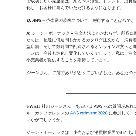
で成功した小売企業は、来るべき混乱、トレンド、成長
化し、お客様に喜んでいただけるようになります。
Q: AWS – 小売業の未来について、期待することは何で
A: ジーン・ボーナック
– 注文方法にかかわらず、顧客
たちは、配送に何週間もかかるカタログ注文から、消費
型店舗、そして数時間で配達されるオンライン注文へと
ーンは、今後も進化し変化していくでしょう。私は、注
小売業者が提供することを期待しています。
ジーンさん、ご協力ありがとうございました。あなたの
enVista 社のジーンさん、あるいは AWS への質問
ル・カンファレンスの
AWS re:Invent 2020
に参加して、
いかがでしょうか。
ジーン・ボーナック
は、小売および消費財業界で35年以上の経