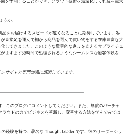
要因を予測することができ、クラウド技術を最適化して利益を最大
しょうか。
に商品をお届けするスピードが速くなることに期待しています。私
者が直接足を運んで棚から商品を選んで買い物をする在庫豊富な大
進化してきました。このような驚異的な進歩を支えるサプライチェ
文がますます短時間で処理されるようなシームレスな顧客体験を、
インサイトと専門知識に感謝しています。
があれば、このブログにコメントしてください。また、無償のバーチャ
クラウドの力でビジネスを革新し、変革する方法を学んでみては
験を持つ、著名な Thought Leader です。彼のリーダーシッ