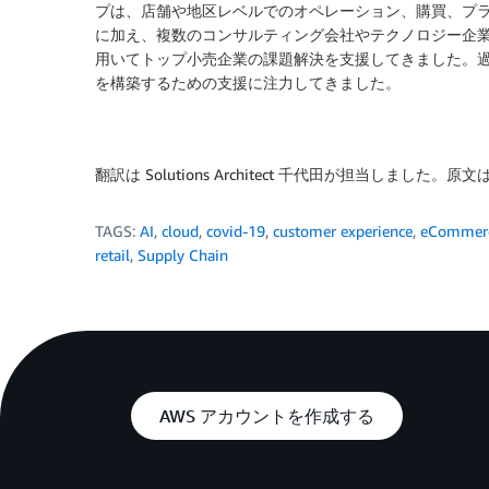
プは、店舗や地区レベルでのオペレーション、購買、プ
に加え、複数のコンサルティング会社やテクノロジー企業で
用いてトップ小売企業の課題解決を支援してきました。過
を構築するための支援に注力してきました。
翻訳は Solutions Architect 千代田が担当しました。原文
TAGS:
AI
,
cloud
,
covid-19
,
customer experience
,
eCommer
retail
,
Supply Chain
AWS アカウントを作成する