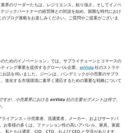
、業界のリーダーたちは、レジリエンス、粘り強さ、そしてイノベ
トラテジックパートナーの経営陣との対談を始め、困難な時代におけ
このブログ連載をお楽しみください。ご質問やご提案がございま
ルのためのイノベーション」では、サプライチェーンとコマースの
ルティング事業を提供するグローバル企業、
enVista
社のストラテ
氏にお話を伺いました。ジーンは、パンデミックが小売業のサプラ
り、進化する市場環境に素早く適応するための重要な戦略について
ですが、小売業界における enVista 社の主要セグメントは何で、
か。
&アライアンス
– 小売業者、流通業者、メーカー、およびサードパ
す。お客様の多くは、ファッション性の高いアパレル、家具、家庭
 私たちは通常、CIO、CTO、および CEO と交流があります。