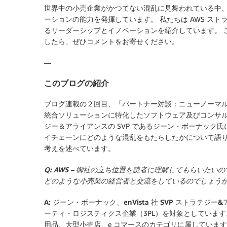
世界中の小売企業がかつてない混乱に見舞われている中
ーションの能力を発揮しています。 私たちは AWS ス
るリーダーシップとイノベーションを紹介しています。 
したら、ぜひコメントをお寄せください。
—
このブログの紹介
ブログ連載の２回目、「パートナー対談：ニューノーマ
統合ソリューションに特化したソフトウェア及びコンサ
ジー＆アライアンスの SVP であるジーン・ボーナック
イチェーンにどのような混乱をもたらしたかについて語
考えを述べています。
Q: AWS – 御社の立ち位置を読者に理解してもらいたいの
どのような小売業の経営者と交流をしているのでしょう
A: ジーン・ボーナック、enVista 社 SVP ストラテジー
ーティ・ロジスティクス企業（3PL）を対象としていま
用品、大型小売店、e コマースのカテゴリに属しています。