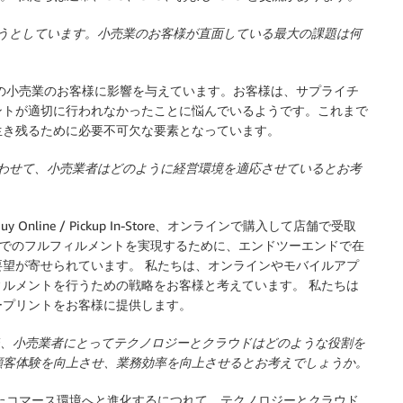
越えようとしています。小売業のお客様が直面している最大の課題は何
ての小売業のお客様に影響を与えています。お客様は、サプライチ
ントが適切に行われなかったことに悩んでいるようです。これまで
生き残るために必要不可欠な要素となっています。
待に合わせて、小売業者はどのように経営環境を適応させているとお考
y Online / Pickup In-Store、オンラインで購入して店舗で受取
の発送)、店舗でのフルフィルメントを実現するために、エンドツーエンドで在
望が寄せられています。 私たちは、オンラインやモバイルアプ
ルメントを行うための戦略をお客様と考えています。 私たちは
ープリントをお客様に提供します。
 今後、小売業者にとってテクノロジーとクラウドはどのような役割を
顧客体験を向上させ、業務効率を向上させるとお考えでしょうか。
れたコマース環境へと進化するにつれて、テクノロジーとクラウド