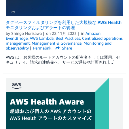
タグベースフィルタリングを利用した大規模な AWS Health
モニタリングおよびアラートの管理
by
Shingo Horisawa
on
22 11月 2023
in
Amazon
EventBridge
,
AWS Lambda
,
Best Practices
,
Centralized operations
management
,
Management & Governance
,
Monitoring and
observability
Permalink
Share
AWS は、お客様のルートアカウントの所有者もしくは運用、セ
キュリティ、請求の連絡先へ、サービス通知や計画され […]