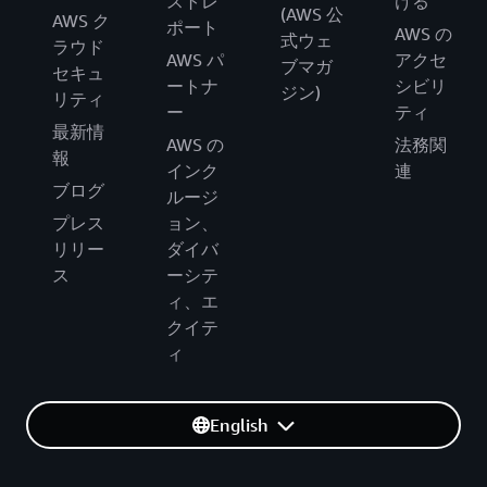
ストレ
ける
(AWS 公
AWS ク
ポート
AWS の
式ウェ
ラウド
AWS パ
アクセ
ブマガ
セキュ
ートナ
シビリ
ジン)
リティ
ー
ティ
最新情
AWS の
法務関
報
インク
連
ブログ
ルージ
プレス
ョン、
リリー
ダイバ
ス
ーシテ
ィ、エ
クイテ
ィ
English