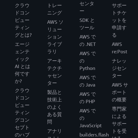
センタ
クラウ
トレー
サポー
ー
ドコン
ニング
トチケ
ピュー
SDK と
ットを
AWS ソ
ティン
ツール
申請す
リュー
グとは?
る
ション
AWS で
エージ
ライブ
の .NET
AWS
ェンテ
ラリ
re:Post
AWS で
ィック
アーキ
の
ナレッ
AI とは
テクチ
Python
ジセン
何です
ャセン
ター
AWS で
か?
ター
の Java
AWS サ
クラウ
製品と
ポート
AWS で
ドコン
技術上
の概要
の PHP
ピュー
のよく
専門家
AWS で
ティン
ある質
による
の
グコン
問
サポー
JavaScript
セプト
アナリ
トを受
のハブ
builders.flash