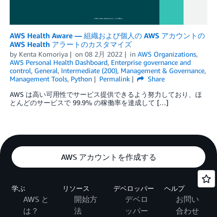
AWS Health Aware — 組織および個人の AWS アカウントの
AWS Health アラートのカスタマイズ
by
Kenta Komoriya
on
08 2月 2022
in
AWS Organizations
,
AWS Personal Health Dashboard
,
Enterprise governance and
control
,
General
,
Intermediate (200)
,
Management & Governance
,
Management Tools
,
Python
Permalink
Share
AWS は高い可用性でサービス提供できるよう努力しており、ほ
とんどのサービスで 99.9% の稼働率を達成して […]
AWS アカウントを作成する
学ぶ
リソース
デベロッパー
ヘルプ
AWS と
開始方
デベロ
お問い
は？
法
ッパー
合わせ