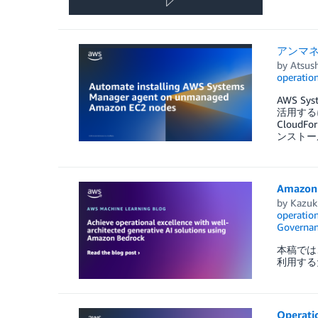
アンマネー
by
Atsush
operatio
AWS S
活用する
Cloud
ンストー
Amazo
by
Kazuk
operatio
Governan
本稿では、A
利用する
Operat