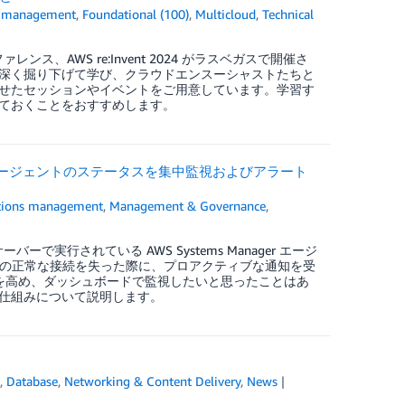
ns management
,
Foundational (100)
,
Multicloud
,
Technical
ンス、AWS re:Invent 2024 がラスベガスで開催さ
深く掘り下げて学び、クラウドエンスーシャストたちと
せたセッションやイベントをご用意しています。学習す
ておくことをおすすめします。
anager エージェントのステータスを集中監視およびアラート
ations management
,
Management & Governance
,
重要なサーバーで実行されている AWS Systems Manager エージ
 (SSM) との正常な接続を失った際に、プロアクティブな通知を受
性を高め、ダッシュボードで監視したいと思ったことはあ
仕組みについて説明します。
t
,
Database
,
Networking & Content Delivery
,
News