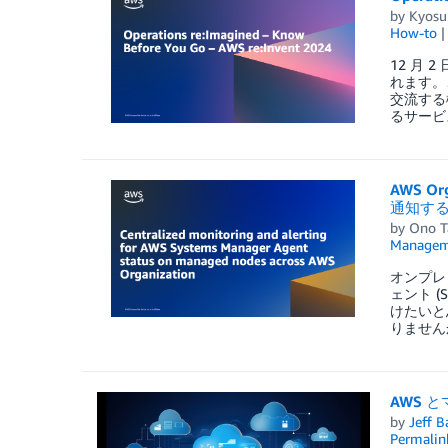
by
Kyosu
How-to
12 月 
れます。
交流する
るサービ
AWS O
通知す
by
Ono T
Managem
オンプレミス
ェント (
けたいと
りません
AWS 
by
Jeff B
Permalin