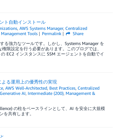
エージェント自動インストール
izations
,
AWS Systems Manager
,
Centralized
,
Management Tools
Permalink
Share
する強力なツールです。しかし、Systems Manager を
適切な権限設定を行う必要があります。このブログでは、
チアカウントの EC2 インスタンスに SSM エージェントを自動でイ
ューションによる運用上の優秀性の実現
ce
,
AWS Well-Architected
,
Best Practices
,
Centralized
Generative AI
,
Intermediate (200)
,
Management &
al excellence) の柱をベースラインとして、AI を安全に大規模
ンを共有します。
こと