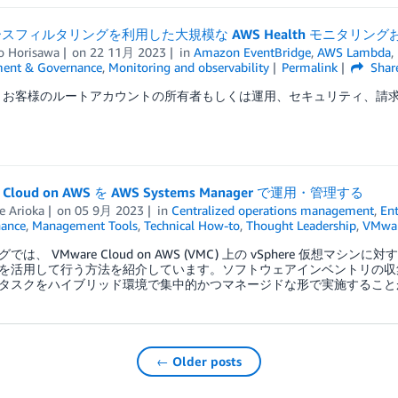
スフィルタリングを利用した大規模な AWS Health モニタリン
o Horisawa
on
22 11月 2023
in
Amazon EventBridge
,
AWS Lambda
,
ent & Governance
,
Monitoring and observability
Permalink
Shar
は、お客様のルートアカウントの所有者もしくは運用、セキュリティ、請求
 Cloud on AWS を AWS Systems Manager で運用・管理する
e Arioka
on
05 9月 2023
in
Centralized operations management
,
Ent
ance
,
Management Tools
,
Technical How-to
,
Thought Leadership
,
VMwar
は、 VMware Cloud on AWS (VMC) 上の vSphere 仮想マシンに
を活用して行う方法を紹介しています。ソフトウェアインベントリの収
タスクをハイブリッド環境で集中的かつマネージドな形で実施すること
← Older posts