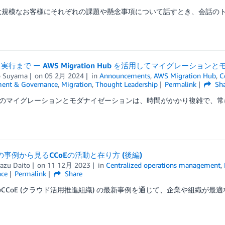
の大規模なお客様にそれぞれの課題や懸念事項について話すとき、会話のト
実行まで ー AWS Migration Hub を活用してマイグレーショ
 Suyama
on
05 2月 2024
in
Announcements
,
AWS Migration Hub
,
C
ent & Governance
,
Migration
,
Thought Leadership
Permalink
Sha
のマイグレーションとモダナイゼーションは、時間がかかり複雑で、常に
年の事例から見るCCoEの活動と在り方 (後編)
azu Daito
on
11 12月 2023
in
Centralized operations management
,
ce
Permalink
Share
年のCCoE (クラウド活用推進組織) の最新事例を通じて、企業や組織が最適