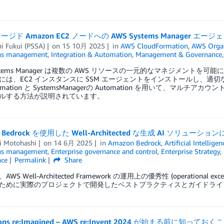
ジド Amazon EC2 ノードへの AWS Systems Manager 
i Fukui (PSSA)
on
15 10月 2025
in
AWS CloudFormation
,
AWS Organ
ns management
,
Integration & Automation
,
Management & Governance
ystems Manager は複数の AWS リソースの一元的なマネジメントを可能に
には、EC2 インスタンスに SSM エージェントをインストールし、
Formation と SystemsManagerの Automation を用いて、マル
ルする方法が説明されています。
n Bedrock を使用した Well-Architected な生成 AI ソリ
i Motohashi
on
14 6月 2025
in
Amazon Bedrock
,
Artificial Intelligen
ns management
,
Enterprise governance and control
,
Enterprise Strategy
,
ce
Permalink
Share
WS Well-Architected Framework の運用上の優秀性 (operation
ために実際のプロジェクトで開発したベストプラクティスとガイドライ
ions re:Imagined – AWS re:Invent 2024 が始まる前に知っておく