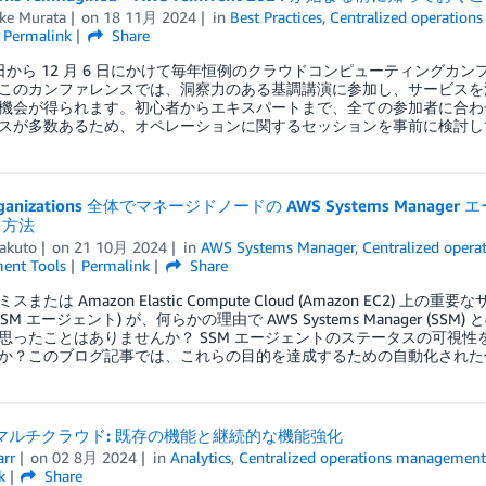
ke Murata
on
18 11月 2024
in
Best Practices
,
Centralized operatio
Permalink
Share
2 日から 12 月 6 日にかけて毎年恒例のクラウドコンピューティングカンファレ
このカンファレンスでは、洞察力のある基調講演に参加し、サービスを
機会が得られます。初心者からエキスパートまで、全ての参加者に合わ
スが多数あるため、オペレーションに関するセッションを事前に検討し
rganizations 全体でマネージドノードの AWS Systems M
る方法
akuto
on
21 10月 2024
in
AWS Systems Manager
,
Centralized oper
ent Tools
Permalink
Share
または Amazon Elastic Compute Cloud (Amazon EC2) 上の
SSM エージェント) が、何らかの理由で AWS Systems Manager
思ったことはありませんか？ SSM エージェントのステータスの可視
か？このブログ記事では、これらの目的を達成するための自動化された
とマルチクラウド: 既存の機能と継続的な機能強化
arr
on
02 8月 2024
in
Analytics
,
Centralized operations managemen
k
Share