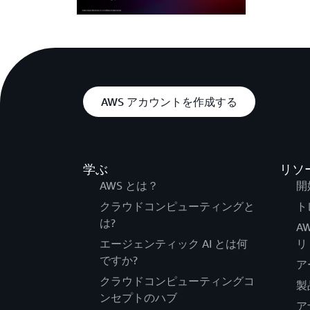
AWS アカウントを作成する
学ぶ
リソ
AWS とは？
開
クラウドコンピューティングと
ト
は?
A
エージェンティック AI とは何
リ
ですか?
ア
クラウドコンピューティングコ
製
ンセプトのハブ
ア