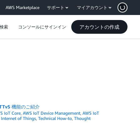
AWS Marketplace
サポート
マイアカウント
アカウントの作成
検索
コンソールにサインイン
TTv5 機能のご紹介
S IoT Core
,
AWS IoT Device Management
,
AWS IoT
,
Internet of Things
,
Technical How-to
,
Thought