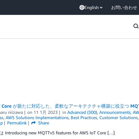
English
お問い合わせ
IoT Core が新たに対応した、柔軟なアーキテクチャ構築に役立つ MQ
aru niizawa
on
11 1月 2023
in
Advanced (300)
,
Announcements
,
AW
ss
,
AWS Solutions Implementations
,
Best Practices
,
Customer Solutions
ip
Permalink
Share
ntroducing new MQTTv5 features for AWS IoT Core […]