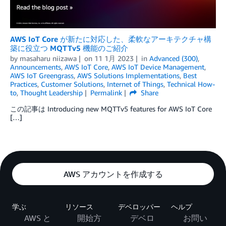
AWS IoT Core が新たに対応した、柔軟なアーキテクチャ構
築に役立つ MQTTv5 機能のご紹介
by
masaharu niizawa
on
11 1月 2023
in
Advanced (300)
,
Announcements
,
AWS IoT Core
,
AWS IoT Device Management
,
AWS IoT Greengrass
,
AWS Solutions Implementations
,
Best
Practices
,
Customer Solutions
,
Internet of Things
,
Technical How-
to
,
Thought Leadership
Permalink
Share
この記事は Introducing new MQTTv5 features for AWS IoT Core
[…]
AWS アカウントを作成する
学ぶ
リソース
デベロッパー
ヘルプ
AWS と
開始方
デベロ
お問い