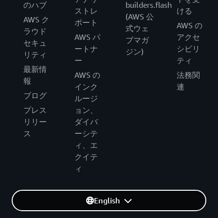
のハブ
builders.flash
ストレ
ける
(AWS 公
AWS ク
ポート
AWS の
式ウェ
ラウド
AWS パ
アクセ
ブマガ
セキュ
ートナ
シビリ
ジン)
リティ
ー
ティ
最新情
AWS の
法務関
報
インク
連
ブログ
ルージ
プレス
ョン、
リリー
ダイバ
ス
ーシテ
ィ、エ
クイテ
ィ
English