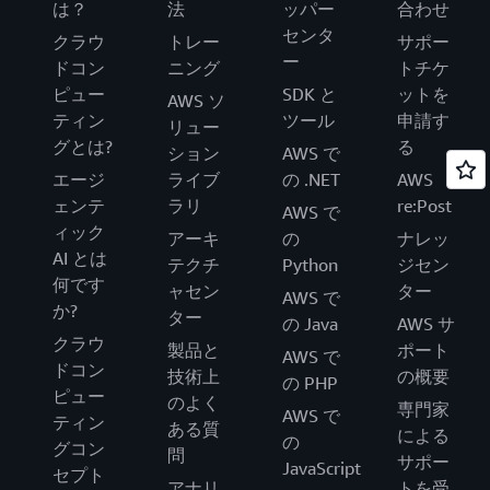
は？
法
ッパー
合わせ
センタ
クラウ
トレー
サポー
ー
ドコン
ニング
トチケ
ピュー
SDK と
ットを
AWS ソ
ティン
ツール
申請す
リュー
グとは?
る
ション
AWS で
エージ
ライブ
の .NET
AWS
ェンテ
ラリ
re:Post
AWS で
ィック
アーキ
の
ナレッ
AI とは
テクチ
Python
ジセン
何です
ャセン
ター
AWS で
か?
ター
の Java
AWS サ
クラウ
製品と
ポート
AWS で
ドコン
技術上
の概要
の PHP
ピュー
のよく
専門家
AWS で
ティン
ある質
による
の
グコン
問
サポー
JavaScript
セプト
アナリ
トを受