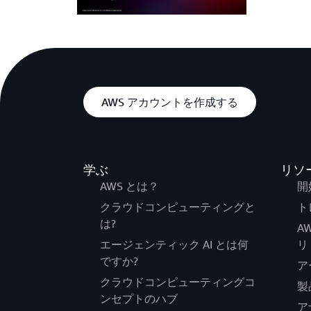
AWS アカウントを作成する
学ぶ
リソ
AWS とは？
開
クラウドコンピューティングと
ト
は?
A
エージェンティック AI とは何
リ
ですか?
ア
クラウドコンピューティングコ
製
ンセプトのハブ
ア