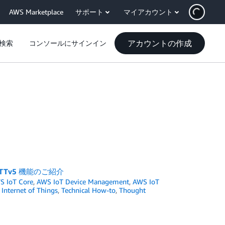
AWS Marketplace
サポート
マイアカウント
アカウントの作成
検索
コンソールにサインイン
TTv5 機能のご紹介
S IoT Core
,
AWS IoT Device Management
,
AWS IoT
,
Internet of Things
,
Technical How-to
,
Thought