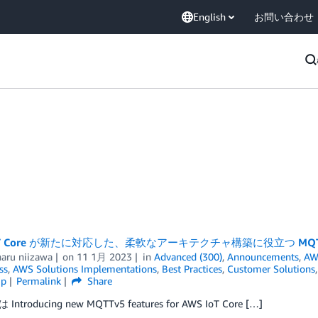
English
お問い合わせ
IoT Core が新たに対応した、柔軟なアーキテクチャ構築に役立つ MQ
aru niizawa
on
11 1月 2023
in
Advanced (300)
,
Announcements
,
AW
ss
,
AWS Solutions Implementations
,
Best Practices
,
Customer Solutions
ip
Permalink
Share
ntroducing new MQTTv5 features for AWS IoT Core […]