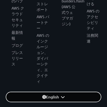
のハブ
builders.flash
ストレ
ける
(AWS 公
AWS ク
ポート
AWS の
式ウェ
ラウド
AWS パ
アクセ
ブマガ
セキュ
ートナ
シビリ
ジン)
リティ
ー
ティ
最新情
AWS の
法務関
報
インク
連
ブログ
ルージ
プレス
ョン、
リリー
ダイバ
ス
ーシテ
ィ、エ
クイテ
ィ
English