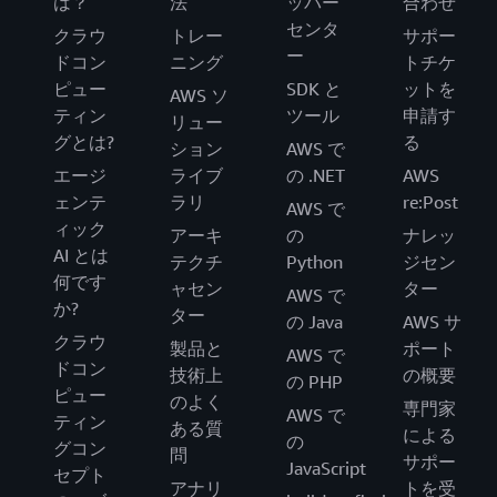
は？
法
ッパー
合わせ
センタ
クラウ
トレー
サポー
ー
ドコン
ニング
トチケ
ピュー
SDK と
ットを
AWS ソ
ティン
ツール
申請す
リュー
グとは?
る
ション
AWS で
エージ
ライブ
の .NET
AWS
ェンテ
ラリ
re:Post
AWS で
ィック
アーキ
の
ナレッ
AI とは
テクチ
Python
ジセン
何です
ャセン
ター
AWS で
か?
ター
の Java
AWS サ
クラウ
製品と
ポート
AWS で
ドコン
技術上
の概要
の PHP
ピュー
のよく
専門家
AWS で
ティン
ある質
による
の
グコン
問
サポー
JavaScript
セプト
アナリ
トを受