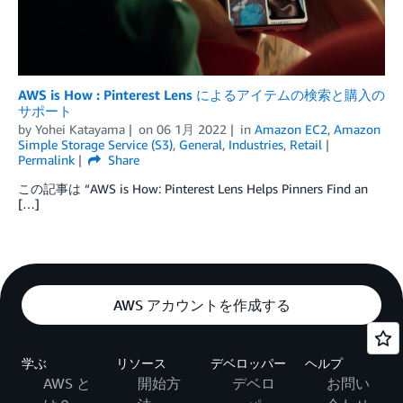
AWS is How : Pinterest Lens によるアイテムの検索と購入の
サポート
by
Yohei Katayama
on
06 1月 2022
in
Amazon EC2
,
Amazon
Simple Storage Service (S3)
,
General
,
Industries
,
Retail
Permalink
Share
この記事は “AWS is How: Pinterest Lens Helps Pinners Find an
[…]
AWS アカウントを作成する
学ぶ
リソース
デベロッパー
ヘルプ
AWS と
開始方
デベロ
お問い