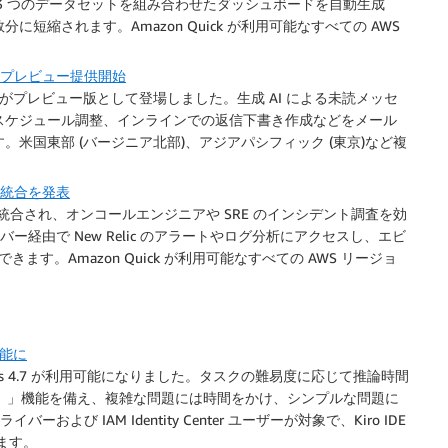
3 つのデータセットを組み合わせたダッシュボードを自動生成
縮されます。Amazon Quick が利用可能なすべての AWS
拡張機能がプレビュー提供開始
k 向け拡張機能がプレビュー版として登場しました。生成 AI による未読メッセ
スケジュール調整、インラインでの返信下書き作成などをメール
米国東部 (バージニア北部)、アジアパシフィック (東京)など複
トとの統合を発表
エージェントと統合され、オンコールエンジニアや SRE のインシデント調査を効
ー経由で New Relic のアラートやログ分析にアクセスし、エビ
ます。Amazon Quick が利用可能なすべての AWS リージョ
可能に
Claude Opus 4.7 が利用可能になりました。タスクの難易度に応じて推論時間
nking）」機能を備え、複雑な問題には時間をかけ、シンプルな問題に
ーおよび IAM Identity Center ユーザーが対象で、Kiro IDE
れます。