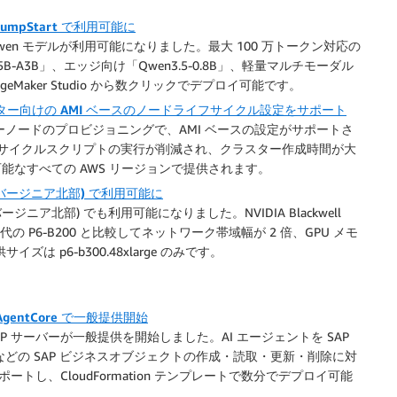
 JumpStart で利用可能に
つの新しい Qwen モデルが利用可能になりました。最大 100 万トークン対応の
.6-35B-A3B」、エッジ向け「Qwen3.5-0.8B」、軽量マルチモーダル
ageMaker Studio から数クリックでデプロイ可能です。
urm クラスター向けの AMI ベースのノードライフサイクル設定をサポート
urm クラスターノードのプロビジョニングで、AMI ベースの設定がサポートさ
イフサイクルスクリプトの実行が削減され、クラスター作成時間が大
が利用可能なすべての AWS リージョンで提供されます。
部 (バージニア北部) で利用可能に
(バージニア北部) でも利用可能になりました。NVIDIA Blackwell
備え、先代の P6-B200 と比較してネットワーク帯域幅が 2 倍、GPU メモ
ズは p6-b300.48xlarge のみです。
k AgentCore で一般提供開始
or SAP MCP サーバーが一般提供を開始しました。AI エージェントを SAP
などの SAP ビジネスオブジェクトの作成・読取・更新・削除に対
方をサポートし、CloudFormation テンプレートで数分でデプロイ可能