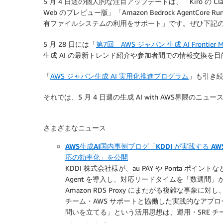
5 月 4 日週の個人的な注目アップデートは、「Kiro の Claude 
Web のプレビュー版」「Amazon Bedrock AgentCore Run
有ファイルシステムの利用をサポート」です。ぜひ下記
5 月 28 日には「
第7回 AWS ジャパン 生成 AI Frontie
生成 AI の最新トレンド紹介や参加者間での情報交換を
「
AWS ジャパン生成 AI 実用化推進プログラム
」も引き
それでは、5 月 4 日週の生成 AI with AWS界隈のニ
さまざまなニュース
AWS生成AI国内事例ブログ「KDDI が実践する AW
応の効率化」を公開
KDDI 株式会社様が、au PAY や Ponta ポイ
Agent を導入し、対応リードタイムを「数週間」か
Amazon RDS Proxy にまたがる複雑な事象に
チーム・AWS サポートと協働した実践的なアプロ
問いを立てる」という活用思想は、運用・SRE 