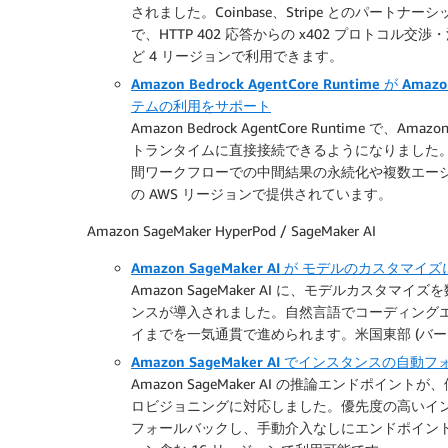
されました。Coinbase、Stripe とのパートナ
で、HTTP 402 応答からの x402 プロトコル
ど 4 リージョンで利用できます。
Amazon Bedrock AgentCore Runtime が 
テムの利用をサポート
Amazon Bedrock AgentCore Runtime で、A
トランタイムに直接接続できるようになりました
間ワークフローでの中間結果の永続化や複数エージ
の AWS リージョンで提供されています。
Amazon SageMaker HyperPod / SageMaker AI
Amazon SageMaker AI が モデルのカス
Amazon SageMaker AI に、モデルカス
ンスが導入されました。自然言語でコーディング
イまでを一気通貫で進められます。米国東部 (バー
Amazon SageMaker AI でインスタン
Amazon SageMaker AI の推論エンド
ロビジョニングに対応しました。優先度の高いイ
フォールバックし、手動介入なしにエンドポイン