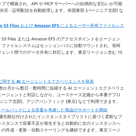
ーシップで構築され、API や MCP サーバーへの自律的な支払いが可能
交渉・決済・証明配信を自動処理します。米国東部 (バージニア北部) な
Amazon S3 Files および Amazon EFS によるユーザー所有ファイルシス
mazon S3 Files または Amazon EFS のアクセスポイントをエージェン
。ファイルシステムはセッションパスに自動マウントされ、長時
ェント間でのデータ共有に対応します。東京リージョン含む 15
タマイズに関する AI エージェントエクスペリエンスを発表
タマイズを数か月から数日・数時間に短縮する AI エージェントエクスペリエ
エージェントと対話しながら、ユースケース定義から本番デプロ
ジニア北部)、アジアパシフィック (東京) などで利用できます。
スの自動フォールバックによる容量を考慮した推論のサポートを開始
ポイントが、優先順位付けされたインスタンスタイプリストに基づく柔軟なプ
ンスタンスで容量不足が発生すると自動的に次のインスタンスへ
トの作成・更新・自動スケーリングを継続できます。東京リージ