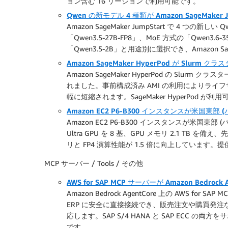
ョン含む 16 リージョンで利用可能です。
Qwen の新モデル 4 種類が Amazon SageMaker
Amazon SageMaker JumpStart で 4 
「Qwen3.5-27B-FP8」、MoE 方式の「Qwen3
「Qwen3.5-2B」と用途別に選択でき、Amazon S
Amazon SageMaker HyperPod が Sl
Amazon SageMaker HyperPod の Sl
れました。事前構成済み AMI の利用によりラ
幅に短縮されます。SageMaker HyperPod 
Amazon EC2 P6-B300 インスタンスが米国東
Amazon EC2 P6-B300 インスタンスが米国東部 
Ultra GPU を 8 基、GPU メモリ 2.1 TB を
リと FP4 演算性能が 1.5 倍に向上しています。提供サイ
MCP サーバー / Tools / その他
AWS for SAP MCP サーバーが Amazon Bedroc
Amazon Bedrock AgentCore 上の AWS f
ERP に安全に直接接続でき、販売注文や購買発注
応します。SAP S/4 HANA と SAP ECC の両
です。