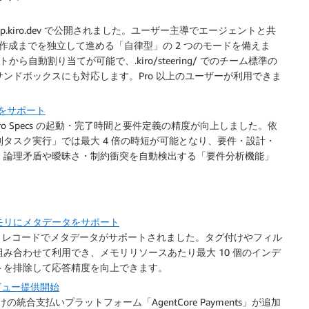
app.kiro.dev で公開されました。ユーザー主導でエージェントと共
作成までを独立して進める「自律型」の 2 つのモードを備えま
コメントから自動割り当てが可能で、.kiro/steering/ でのチーム標準の
ンドボックスにも対応します。Pro 以上のユーザーが利用できま
ランをサポート
され、Kiro Specs の起動・完了時間と要件定義の精度が向上しました。依
タスク実行」では最大 4 倍の時短が可能となり、要件・設計・
、論理矛盾や曖昧さ・制約衝突を自動検出する「要件分析機能」
 が長期メモリにメタデータをサポート
ry の長期メモリレコードでメタデータがサポートされました。タグ付けやフィル
み合わせて利用でき、メモリリソースあたり最大 10 個のインデ
トを排除して応答精度を向上できます。
がプレビュー提供開始
ジェント向けの統合支払いプラットフォーム「AgentCore Payments」が追加