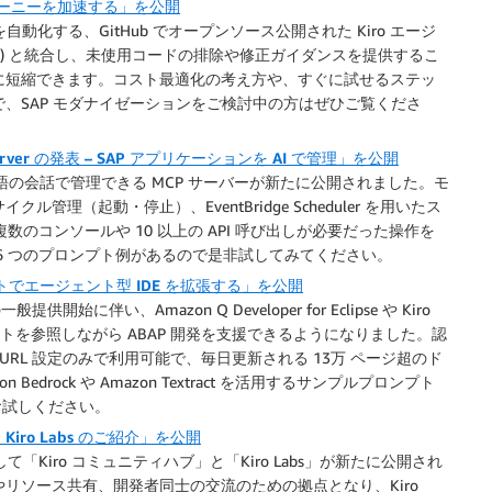
re ジャーニーを加速する」を公開
動化する、GitHub でオープンソース公開された Kiro エージ
t (ATC) と統合し、未使用コードの排除や修正ガイダンスを提供するこ
に短縮できます。コスト最適化の考え方や、すぐに試せるステッ
、SAP モダナイゼーションをご検討中の方はぜひご覧くださ
 Server の発表 – SAP アプリケーションを AI で管理」を公開
自然言語の会話で管理できる MCP サーバーが新たに公開されました。モ
理（起動・停止）、EventBridge Scheduler を用いたス
数のコンソールや 10 以上の API 呼び出しが必要だった操作を
6 つのプロンプト例があるので是非試してみてください。
ュメントでエージェント型 IDE を拡張する」を公開
r の一般提供開始に伴い、Amazon Q Developer for Eclipse や Kiro
メントを参照しながら ABAP 開発を支援できるようになりました。認
、URL 設定のみで利用可能で、毎日更新される 13万 ページ超のド
drock や Amazon Textract を活用するサンプルプロンプト
お試しください。
 Kiro Labs のご紹介」を公開
「Kiro コミュニティハブ」と「Kiro Labs」が新たに公開され
リソース共有、開発者同士の交流のための拠点となり、Kiro