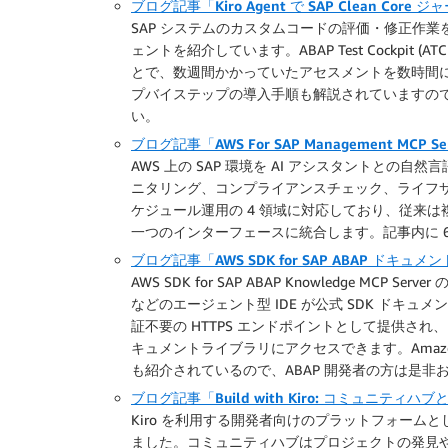
ブログ記事「Kiro Agent で SAP Clean Co
SAP システムのカスタムコードの評価・修正作業を自
ェントを紹介しています。ABAP Test Cockpi
とで、数週間かかっていたアセスメントを数時間
プバイステップの導入手順も解説されていますので
い。
ブログ記事「AWS For SAP Management MCP
AWS 上の SAP 環境を AI アシスタントとの
ニタリング、コンプライアンスチェック、ライフサイクル管
ケジュール運用の 4 領域に対応しており、従来は複
一つのインターフェースに統合します。記事内に 
ブログ記事「AWS SDK for SAP ABAP ドキ
AWS SDK for SAP ABAP Knowledge MCP Serve
などのエージェント型 IDE が公式 SDK ドキュ
証不要の HTTPS エンドポイントとして提供され
キュメントライブラリにアクセスできます。Amazon Be
も紹介されているので、ABAP 開発者の方は是非
ブログ記事「Build with Kiro: コミュニティハブと
Kiro を利用する開発者向けのプラットフォームとして
ました。コミュニティハブはプロジェクトの発見や