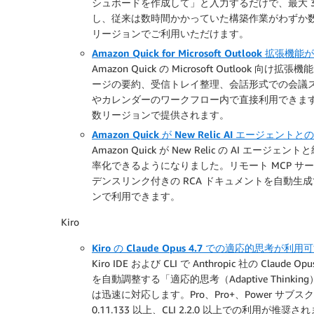
シュボードを作成して」と入力するだけで、最大 
し、従来は数時間かかっていた構築作業がわずか数分に短
リージョンでご利用いただけます。
Amazon Quick for Microsoft Outlook 
Amazon Quick の Microsoft Outloo
ージの要約、受信トレイ整理、会話形式での会議
やカレンダーのワークフロー内で直接利用できます。
数リージョンで提供されます。
Amazon Quick が New Relic AI エージェン
Amazon Quick が New Relic の AI 
率化できるようになりました。リモート MCP サーバ
デンスリンク付きの RCA ドキュメントを自動生成でき
ンで利用できます。
Kiro
Kiro の Claude Opus 4.7 での適応的思考が利用
Kiro IDE および CLI で Anthropic 社の 
を自動調整する「適応的思考（Adaptive Thi
は迅速に対応します。Pro、Pro+、Power サブスクライバ
0.11.133 以上、CLI 2.2.0 以上での利用が推奨さ