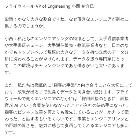
フライウィール VP of Engineering 小西 祐介氏
梁瀬：かなり大きな割合ですね。なぜ優秀なエンジニアが御社に
集まるのでしょうか。
小西：私たちのエンジニアリングの特徴として、大手通信事業者
や大手書店チェーン、大手通信販売・物流事業者など、日本のな
かでもトップレベルで規模の大きなデータを持つ企業のデータ分
析に携われることが挙げられます。データを扱う専門家にとっ
て、この環境はチャレンジングであり働きがいも大いにありま
す。
また、私たちは徹底的に“顧客の事業”と向き合うことを大切にして
おり、成果が出るまで泥臭くデータと向き合い続けます。フライ
ウィールで働くエンジニアのなかには「採用面接のときに、面接
官が AI という言葉を使わなかったことが入社の決め手になった。
顧客のビジネス改善を何よりも優先していることが、かえって伝
わった」と話す者もいるくらいです。事業とエンジニアリングと
の距離の近さを、魅力に感じて参画してくれるエンジニアも多い
です。