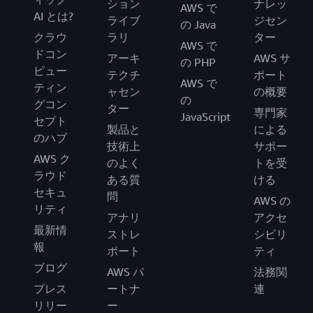
ション
ナレッ
AWS で
AI とは?
ライブ
ジセン
の Java
クラウ
ラリ
ター
AWS で
ドコン
アーキ
AWS サ
の PHP
ピュー
テクチ
ポート
AWS で
ティン
ャセン
の概要
の
グコン
ター
専門家
JavaScript
セプト
製品と
による
のハブ
技術上
サポー
AWS ク
のよく
トを受
ラウド
ある質
ける
セキュ
問
AWS の
リティ
アナリ
アクセ
最新情
ストレ
シビリ
報
ポート
ティ
ブログ
AWS パ
法務関
プレス
ートナ
連
リリー
ー