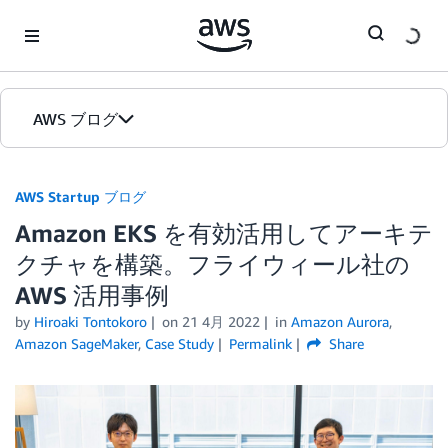
Skip to Main Content
AWS ブログ
ホーム
AWS Startup ブログ
Amazon EKS を有効活用してアーキテ
カテゴリ
クチャを構築。フライウィール社の
エディション
AWS 活用事例
by
Hiroaki Tontokoro
on
21 4月 2022
in
Amazon Aurora
,
Amazon SageMaker
,
Case Study
Permalink
Share