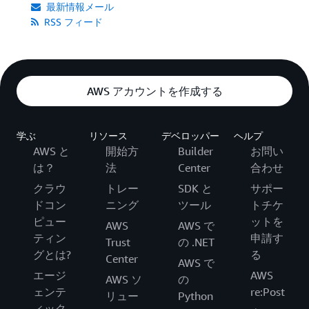
最新情報メール
RSS フィード
AWS アカウントを作成する
学ぶ
リソース
デベロッパー
ヘルプ
AWS と
開始方
Builder
お問い
は？
法
Center
合わせ
クラウ
トレー
SDK と
サポー
ドコン
ニング
ツール
トチケ
ピュー
ットを
AWS
AWS で
ティン
申請す
Trust
の .NET
グとは?
る
Center
AWS で
エージ
AWS
AWS ソ
の
ェンテ
re:Post
リュー
Python
ィック