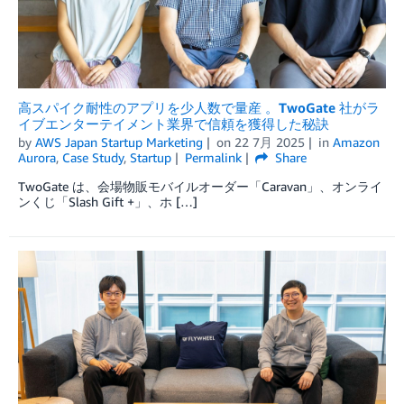
高スパイク耐性のアプリを少人数で量産 。TwoGate 社がラ
イブエンターテイメント業界で信頼を獲得した秘訣
by
AWS Japan Startup Marketing
on
22 7月 2025
in
Amazon
Aurora
,
Case Study
,
Startup
Permalink
Share
TwoGate は、会場物販モバイルオーダー「Caravan」、オンライ
ンくじ「Slash Gift +」、ホ […]