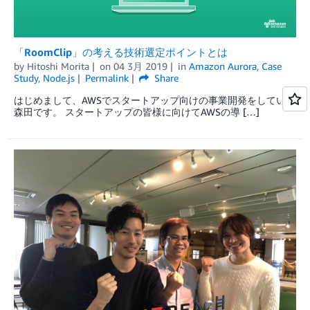
「RoomClip」の考える技術選定ポイントとは
by
Hitoshi Morita
on
04 3月 2019
in
Amazon Aurora
,
Case
Study
,
Node.js
Permalink
Share
はじめまして、AWSでスタートアップ向けの事業開発をしている
森田です。 スタートアップの皆様に向けてAWSの導 […]