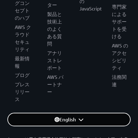
の
グコン
ター
専門家
JavaScript
セプト
製品と
による
のハブ
技術上
サポー
AWS ク
のよく
トを受
ラウド
ある質
ける
セキュ
問
AWS の
リティ
アナリ
アクセ
最新情
ストレ
シビリ
報
ポート
ティ
ブログ
AWS パ
法務関
プレス
ートナ
連
リリー
ー
ス
English