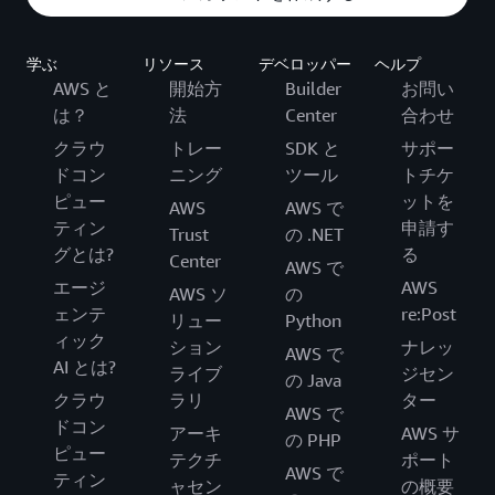
学ぶ
リソース
デベロッパー
ヘルプ
AWS と
開始方
Builder
お問い
は？
法
Center
合わせ
クラウ
トレー
SDK と
サポー
ドコン
ニング
ツール
トチケ
ピュー
ットを
AWS
AWS で
ティン
申請す
Trust
の .NET
グとは?
る
Center
AWS で
エージ
AWS
AWS ソ
の
ェンテ
re:Post
リュー
Python
ィック
ション
ナレッ
AWS で
AI とは?
ライブ
ジセン
の Java
クラウ
ラリ
ター
AWS で
ドコン
アーキ
AWS サ
の PHP
ピュー
テクチ
ポート
AWS で
ティン
ャセン
の概要